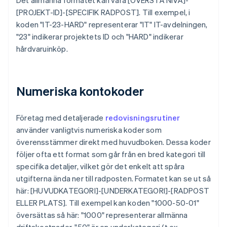
Det allmänna formatet kan vara [ÖVERSTA NIVÅ]-
[PROJEKT-ID]-[SPECIFIK RADPOST]. Till exempel, i
koden "IT-23-HARD" representerar "IT" IT-avdelningen,
"23" indikerar projektets ID och "HARD" indikerar
hårdvaruinköp.
Numeriska kontokoder
Företag med detaljerade
redovisningsrutiner
använder vanligtvis numeriska koder som
överensstämmer direkt med huvudboken. Dessa koder
följer ofta ett format som går från en bred kategori till
specifika detaljer, vilket gör det enkelt att spåra
utgifterna ända ner till radposten. Formatet kan se ut så
här: [HUVUDKATEGORI]-[UNDERKATEGORI]-[RADPOST
ELLER PLATS]. Till exempel kan koden "1000-50-01"
översättas så här: "1000" representerar allmänna