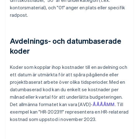
driftskostnader, "50" är en underkategori (t.ex.
kontorsmaterial), och "01" anger en plats eller specifik
radpost.
Avdelnings- och datumbaserade
koder
Koder som kopplar ihop kostnader till en avdelning och
ett datum är utmärkta för att spåra pågående eller
projektbaserat arbete över olika tidsperioder. Med en
datumbaserad kod kan du enkelt se kostnader per
månad eller kvartal för att underlätta budgeteringen.
Det allmänna formatet kan vara [AVD]-
ÅÅÅÅMM
. Till
exempel kan "HR-202311" representera en HR-relaterad
kostnad som uppstod i november 2023.