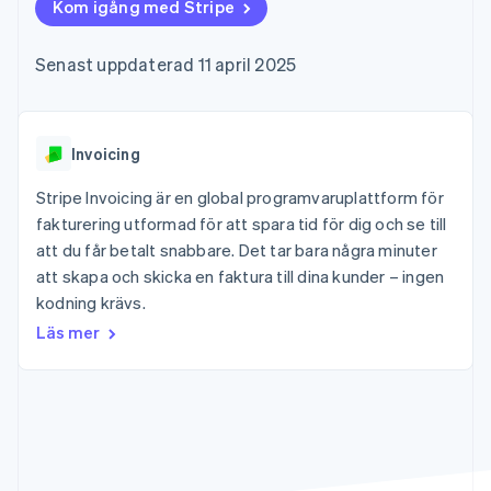
Godkännandeoptimeringar
Kom igång med Stripe
Recognition
Företag
Plattformar
Erbjud
Link
Automatiserad
SaaS
användningsbaserad
Accelererad kassaprocess
redovisning
Produktplan
fakturering
Senast uppdaterad 11 april 2025
Financial Connections
Stripe Sigma
Sessions årliga
Utfärda stablecoin-
Länkade finanskontodata
Anpassade
konferens
stödda kort
rapporter
Karriärer
Tillhandahåll och
Efter bransch
Data Pipeline
Nyhetsrum
hantera tjänster med
Datasynkronisering
Stripe Press
Invoicing
agenter
AI-företag
Kreatörsekonomi
Stripe Invoicing är en global programvaruplattform för
Spel
fakturering utformad för att spara tid för dig och se till
Besöksnäring, resor
Kontakt
Mer
Resurser
att du får betalt snabbare. Det tar bara några minuter
och fritid
Product roadmap
Försäkringsbolag
att skapa och skicka en faktura till dina kunder – ingen
Kontakta säljteamet
Se vad som kommer härnäst
Media och
Appintegrationer
Bli partner
kodning krävs.
underhållning
Kodexempel
Radar
Ideella organisationer
Utvecklarblogg
Läs mer
Bedrägeribekämpning
Professionella tjänster
API-status
Offentlig sektor
Atlas
Detaljhandel
Bolagsbildning för startups
Climate
Koldioxidinfångning
Ecosystem
Identity