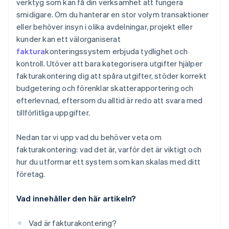
verktyg som kan få din verksamhet att fungera
Var konsekvent med din kodning
smidigare. Om du hanterar en stor volym transaktioner
Projektspecifika koder
Skriv en kodningsguide med verkliga exempel
eller behöver insyn i olika avdelningar, projekt eller
Kostnadsställekoder
kunder kan ett välorganiserat
Integrera med ditt bokföringsprogram och
faktura
konteringssystem erbjuda tydlighet och
automatisera där du kan
Platsbaserade koder för företag med flera säten
kontroll. Utöver att bara kategorisera utgifter hjälper
Granska och justera en gång varannan månad
Hybridkodningssystem
fakturakontering dig att spåra utgifter, stöder korrekt
budgetering och förenklar skatterapportering och
efterlevnad, eftersom du alltid är redo att svara med
tillförlitliga uppgifter.
Nedan tar vi upp vad du behöver veta om
fakturakontering: vad det är, varför det är viktigt och
hur du utformar ett system som kan skalas med ditt
företag.
Vad innehåller den här artikeln?
Vad är fakturakontering?