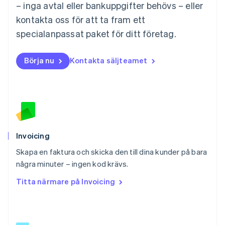
Español
English
– inga avtal eller bankuppgifter behövs – eller
Nederländerna
kontakta oss för att ta fram ett
Nederlands
English
Norge
specialanpassat paket för ditt företag.
English
Nya Zeeland
Börja nu
Kontakta säljteamet
English
Polen
English
Portugal
Português
English
Rumänien
English
Schweiz
Invoicing
Deutsch
Français
Italiano
English
Skapa en faktura och skicka den till dina kunder på bara
Singapore
English
简体中文
några minuter – ingen kod krävs.
Slovakien
Titta närmare på Invoicing
English
Slovenien
English
Italiano
Spanien