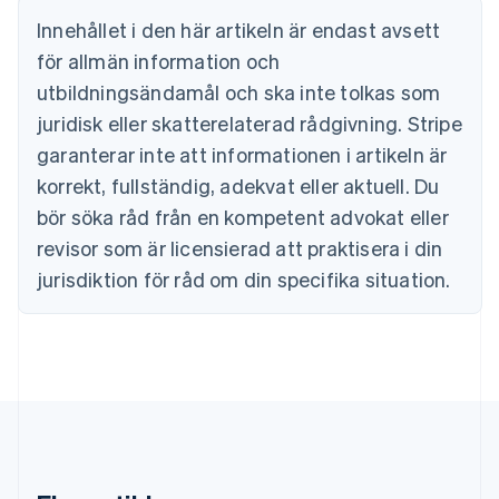
English
Danmark
Innehållet i den här artikeln är endast avsett
English
för allmän information och
Estland
utbildningsändamål och ska inte tolkas som
English
Fastlandskina
juridisk eller skatterelaterad rådgivning. Stripe
简体中文
English
garanterar inte att informationen i artikeln är
Finland
korrekt, fullständig, adekvat eller aktuell. Du
English
Svenska
Frankrike
bör söka råd från en kompetent advokat eller
Français
English
revisor som är licensierad att praktisera i din
Förenade Arabemiraten
English
jurisdiktion för råd om din specifika situation.
Gibraltar
English
Grekland
English
Hongkong SAR, Kina
English
简体中文
Indien
English
Irland