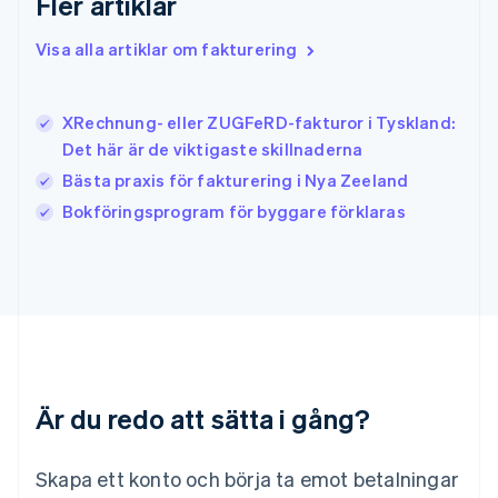
Fler artiklar
English
Italien
Visa alla artiklar om fakturering
Italiano
English
Japan
日本語
English
Kanada
XRechnung- eller ZUGFeRD-fakturor i Tyskland:
English
Français
Det här är de viktigaste skillnaderna
Kroatien
Bästa praxis för fakturering i Nya Zeeland
English
Italiano
Lettland
Bokföringsprogram för byggare förklaras
English
Liechtenstein
Deutsch
English
Litauen
English
Luxemburg
Français
Deutsch
English
Malaysia
Är du redo att sätta i gång?
English
简体中文
Malta
English
Skapa ett konto och börja ta emot betalningar
Mexiko