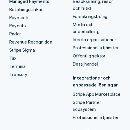
Managed Payments
Besöksnäring, resor
och fritid
Betalningslänkar
Försäkringsbolag
Payments
Media och
Payouts
underhållning
Radar
Ideella organisationer
Revenue Recognition
Professionella tjänster
Stripe Sigma
Offentlig sektor
Tax
Detaljhandel
Terminal
Treasury
Integrationer och
anpassade lösningar
Stripe App Marketplace
Stripe Partner
Ecosystem
Professionella tjänster