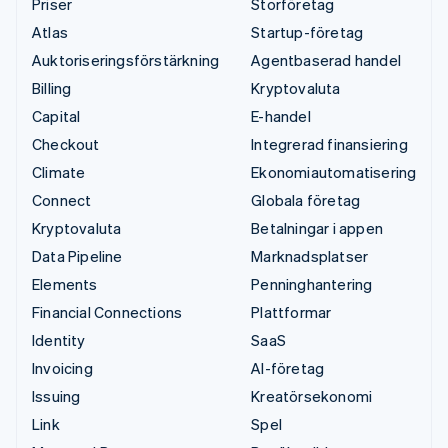
Priser
Storföretag
Atlas
Startup-företag
Auktoriseringsförstärkning
Agentbaserad handel
Billing
Kryptovaluta
Capital
E-handel
Checkout
Integrerad finansiering
Climate
Ekonomiautomatisering
Connect
Globala företag
Kryptovaluta
Betalningar i appen
Data Pipeline
Marknadsplatser
Elements
Penninghantering
Financial Connections
Plattformar
Identity
SaaS
Invoicing
AI-företag
Issuing
Kreatörsekonomi
Link
Spel