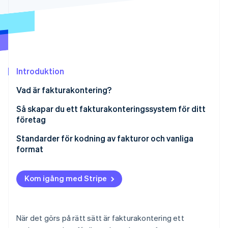
Identitetsverifiering online
Partner
Stripe App Marketplace
Stripe Sessions 2026
Introduktion
Se hur Stripe bygger den ekonomiska inf
Titta nu
Vad är fakturakontering?
Så skapar du ett fakturakonteringssystem för ditt
företag
Börja med en kostnadsanalys
Standarder för kodning av fakturor och vanliga
format
Mappa kategorier till kontoplanen
Alfanumerisk kodstruktur
Skapa projektkoder
Kom igång med Stripe
Hierarkiska koder
Tilldela avdelningskoder baserat på ansvar
Numeriska kontokoder
Använd regionala kostnadsställen där de behövs
När det görs på rätt sätt är fakturakontering ett
Avdelnings- och datumbaserade koder