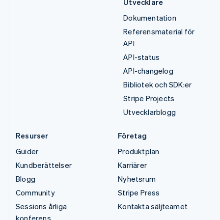
Utvecklare
Dokumentation
Referensmaterial för
API
API-status
API-changelog
Bibliotek och SDK:er
Stripe Projects
Utvecklarblogg
Resurser
Företag
Guider
Produktplan
Kundberättelser
Karriärer
Blogg
Nyhetsrum
Community
Stripe Press
Sessions årliga
Kontakta säljteamet
konferens