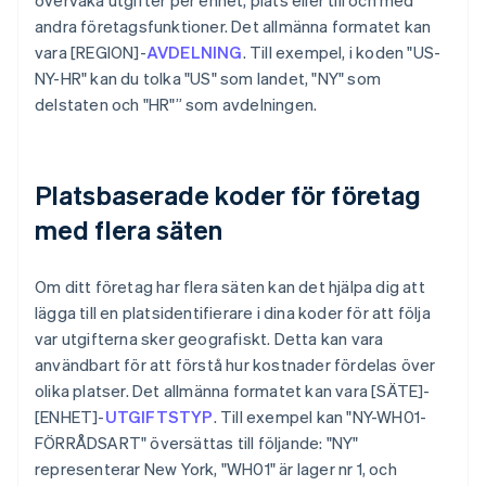
övervaka utgifter per enhet, plats eller till och med
andra företagsfunktioner. Det allmänna formatet kan
vara [REGION]-
AVDELNING
. Till exempel, i koden "US-
NY-HR" kan du tolka "US" som landet, "NY" som
delstaten och "HR"” som avdelningen.
Platsbaserade koder för företag
med flera säten
Om ditt företag har flera säten kan det hjälpa dig att
lägga till en platsidentifierare i dina koder för att följa
var utgifterna sker geografiskt. Detta kan vara
användbart för att förstå hur kostnader fördelas över
olika platser. Det allmänna formatet kan vara [SÄTE]-
[ENHET]-
UTGIFTSTYP
. Till exempel kan "NY-WH01-
FÖRRÅDSART" översättas till följande: "NY"
representerar New York, "WH01" är lager nr 1, och