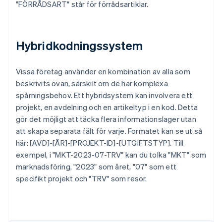
"FÖRRÅDSART" står för förrådsartiklar.
Hybridkodningssystem
Vissa företag använder en kombination av alla som
beskrivits ovan, särskilt om de har komplexa
spårningsbehov. Ett hybridsystem kan involvera ett
projekt, en avdelning och en artikeltyp i en kod. Detta
gör det möjligt att täcka flera informationslager utan
att skapa separata fält för varje. Formatet kan se ut så
Australien
här: [AVD]-[ÅR]-[PROJEKT-ID]-[UTGIFTSTYP]. Till
English
Belgien
exempel, i "MKT-2023-07-TRV" kan du tolka "MKT" som
Nederlands
Français
Deutsch
English
marknadsföring, "2023" som året, "07" som ett
Brasilien
specifikt projekt och "TRV" som resor.
Português
English
Bulgarien
English
Cypern