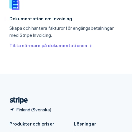
Español
English
Storbritannien
English
Dokumentation om Invoicing
Sverige
Svenska
English
Skapa och hantera fakturor för engångsbetalningar
Thailand
med Stripe Invoicing.
ไทย
English
Tjeckien
Titta närmare på dokumentationen
English
Tyskland
Deutsch
English
Ungern
English
USA
English
Español
简体中文
Österrike
Deutsch
English
Finland (Svenska)
Produkter och priser
Lösningar