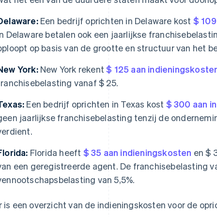
Delaware:
Een bedrijf oprichten in Delaware kost
$ 109
in Delaware betalen ook een jaarlijkse franchisebelastin
oploopt op basis van de grootte en structuur van het bed
New York:
New York rekent
$ 125 aan indieningskoste
franchisebelasting vanaf $ 25.
Texas:
Een bedrijf oprichten in Texas kost
$ 300 aan i
geen jaarlijkse franchisebelasting tenzij de ondernemi
verdient.
Florida:
Florida heeft
$ 35 aan indieningskosten
en $ 3
van een geregistreerde agent. De franchisebelasting va
vennootschapsbelasting van 5,5%.
r is een overzicht van de indieningskosten voor de opri