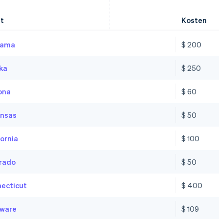
t
Kosten
bama
$ 200
ka
$ 250
ona
$ 60
nsas
$ 50
fornia
$ 100
rado
$ 50
ecticut
$ 400
ware
$ 109