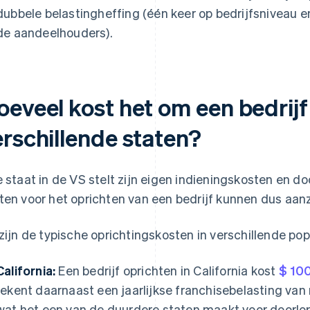
dubbele belastingheffing (één keer op bedrijfsniveau 
de aandeelhouders).
eveel kost het om een bedrijf 
erschillende staten?
e staat in de VS stelt zijn eigen indieningskosten en d
ten voor het oprichten van een bedrijf kunnen dus aanzie
 zijn de typische oprichtingskosten in verschillende pop
California:
Een bedrijf oprichten in California kost
$ 100
rekent daarnaast een jaarlijkse franchisebelasting van
wat het een van de duurdere staten maakt voor doorl