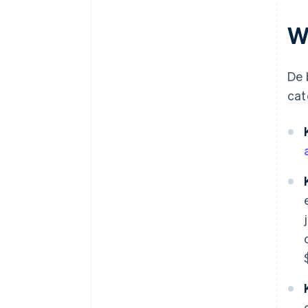
belastingkeuzeformulier 83(b)
W
Juridische bedrijfsdocumenten
van wereldklasse
De 
Een gratis jaar Stripe Payments,
plus $ 50.000 aan
cat
partnervoordelen en kortingen