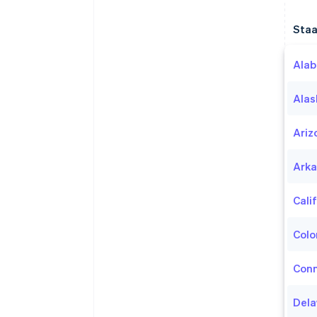
Staa
Ala
Alas
Ariz
Arka
Cali
Colo
Conn
Dela