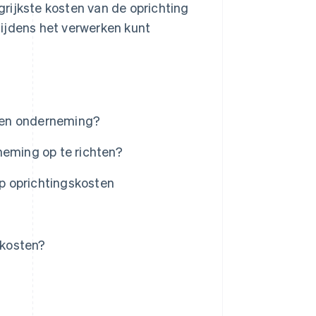
rijkste kosten van de oprichting
 tijdens het verwerken kunt
 een onderneming?
neming op te richten?
op oprichtingskosten
skosten?