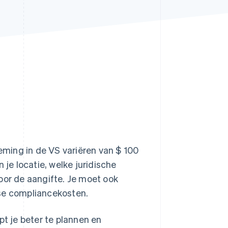
Stripe Sessions 2026
Ontdek hoe Stripe de
economische
infrastructuur voor AI
bouwt.
Nu bekijken
ming in de VS variëren van $ 100
 je locatie, welke juridische
oor de aangifte. Je moet ook
kse compliancekosten.
pt je beter te plannen en