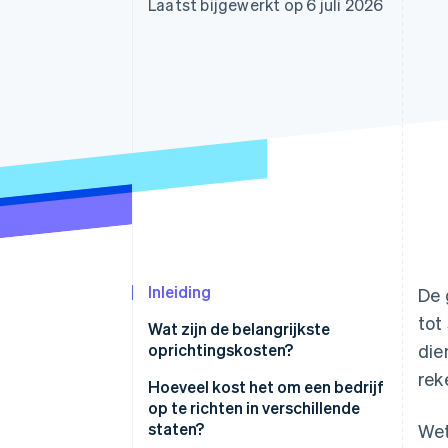
Laatst bijgewerkt op 6 juli 2026
Link
Versneld afrekenen
Financial Connections
Data gekoppelde rekeningen
Inleiding
De 
tot
Wat zijn de belangrijkste
oprichtingskosten?
die
rek
Hoeveel kost het om een bedrijf
op te richten in verschillende
staten?
Wet