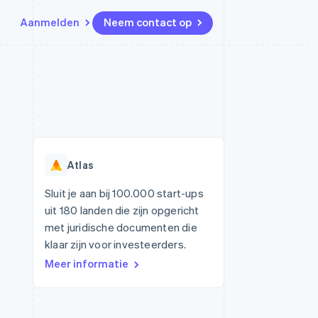
Aanmelden
Neem contact op
Bronnen
Ecosysteem
Contact
marktplaatsen
Meer
App-integraties
Partners
Neem contact op
Product roadmap
Voorbeelden van code
Stripe App Marketplace
Partner worden
Ontdek wat er in het verschiet
or platforms
Developerblog
ligt
r platforms
API-status
financiële
Radar
Atlas
Fraudepreventie
tuele kaarten
Atlas
ing
Sluit je aan bij 100.000 start-ups
Oprichting van een start-up
uit 180 landen die zijn opgericht
Climate
met juridische documenten die
CO₂-verwijdering
klaar zijn voor investeerders.
Identity
Meer informatie
Online identiteitsverificatie