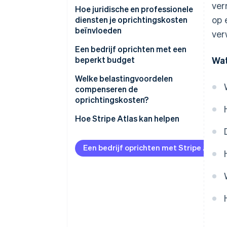
ver
Hoe juridische en professionele
op 
diensten je oprichtingskosten
beïnvloeden
ver
Een bedrijf oprichten met een
beperkt budget
Wat
Welke belastingvoordelen
compenseren de
oprichtingskosten?
Hoe Stripe Atlas kan helpen
Aanmelden bij Atlas
Een bedrijf oprichten met Stripe Atlas
Betalingen accepteren en
bankieren voordat je EIN-
nummer arriveert
Aankoop van aandelen door de
oprichter zonder contant geld
Automatische indiening van