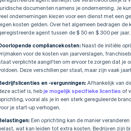
juridische documenten namens je onderneming. Je kunt
veel ondernemingen kiezen voor een dienst met een ge
eigen kosten gelden. Over het algemeen bedragen de k
geregistreerde agent tussen de $ 50 en $ 300 per jaar.
Doorlopende compliancekosten:
Naast de initiële op
vrijmaken voor de kosten van jaarverslagen, franchise
staat verplichte aangiften om ervoor te zorgen dat je 
voldoen. Deze verschillen per staat, maar zijn vaak jaarli
Bedrijfslicenties en -vergunningen:
Afhankelijk van d
deze actief is, heb
je mogelijk specifieke licenties
of 
oprichting, vooral als je in een sterk gereguleerde br
voor je start-up verhogen.
Belastingen:
Een oprichting kan de manier veranderen
belast, wat kan leiden tot extra kosten. Bedrijven zijn