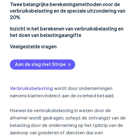
Wat is de heffingsgrondslag voor de
Twee belangrijke berekeningsmethoden voor de
verbruiksbelasting?
verbruiksbelasting en de speciale uitzondering van
20%
Reguliere belastingmethode
Inzicht in het berekenen van verbruiksbelasting en
het doen van belastingaangifte
Vereenvoudigde belastingmethode
Veelgestelde vragen
Verbruiksbelasting berekenen met de speciale
uitzondering van 20%
Vraag: Hoe bereken je de verbruiksbelasting vanuit
de interne belasting (prijs inclusief belasting)?
Aan de slag met Stripe
Vraag: Welke transacties zijn onderworpen aan
verbruiksbelasting?
Verbruiksbelasting
wordt door ondernemingen
Vraag: Wanneer is de uiterste datum voor het
namens klanten indirect aan de overheid betaald.
indienen en betalen van de verbruiksbelasting?
Hoewel de verbruiksbelasting in wezen door de
afnemer wordt gedragen, schept de ontvangst van de
belasting door de onderneming op het tijdstip van de
aankoop van goederen of diensten dus een