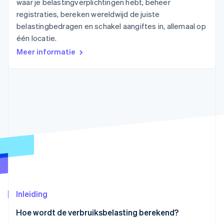
waar je belastingverplichtingen hebt, beheer
Oprichting van een start-up
registraties, bereken wereldwijd de juiste
Climate
Ecosysteem
belastingbedragen en schakel aangiftes in, allemaal op
CO₂-verwijdering
één locatie.
Partners
Identity
Meer informatie
Stripe App Marketplace
Online identiteitsverificatie
Stripe Sessions 2026
Ontdek hoe Stripe de economische infrastructuu
Nu bekijken
Inleiding
Hoe wordt de verbruiksbelasting berekend?