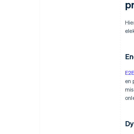
p
Beveiligde API’s met sterke
authenticatie
Incidentenbestrijdingsplan bij
Hie
inbreuken
ele
Beperkte toegang tot systemen
Specifiek privacybeleid
En
Versleutelde e-maildiensten
Cross-platformcompatibiliteit
E2
Digitale handtekeningen
en 
mis
Penetratietesten
onl
Communicatie met de klant
Dy