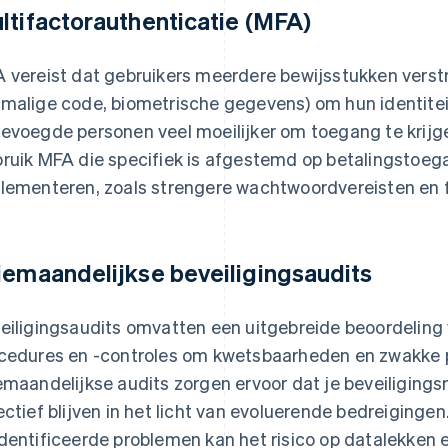
ltifactorauthenticatie (MFA)
 vereist dat gebruikers meerdere bewijsstukken verstr
malige code, biometrische gegevens) om hun identiteit
evoegde personen veel moeilijker om toegang te krijge
ruik MFA die specifiek is afgestemd op betalingstoeg
lementeren, zoals strengere wachtwoordvereisten en f
iemaandelijkse beveiligingsaudits
eiligingsaudits omvatten een uitgebreide beoordeling v
cedures en -controles om kwetsbaarheden en zwakke pu
emaandelijkse audits zorgen ervoor dat je beveiliging
ectief blijven in het licht van evoluerende bedreiginge
dentificeerde problemen kan het risico op datalekken e