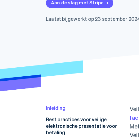
Aan de slag met Stripe
Link
Versneld afrekenen
Financial Connections
Laatst bijgewerkt op 23 september 202
Data gekoppelde rekeningen
Inleiding
Vei
fac
Best practices voor veilige
elektronische presentatie voor
Met
betaling
Vei