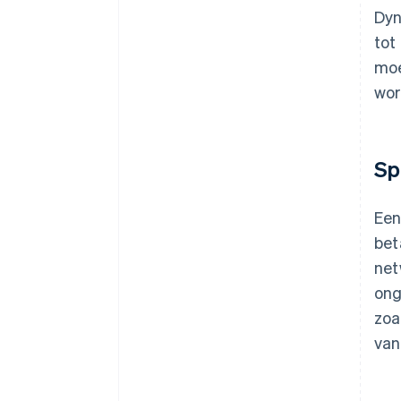
Dyn
tot
moe
wor
Sp
Een
bet
net
ong
zoa
van