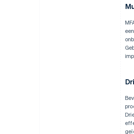
Mu
MFA
een
onb
Geb
imp
Dr
Bev
pro
Dri
eff
geï