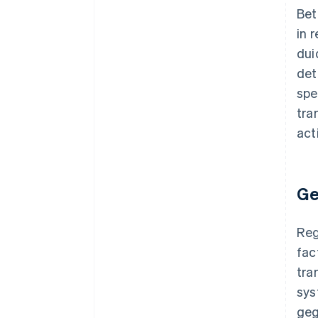
Bet
in 
dui
det
spe
tra
act
Ge
Reg
fac
tra
sys
geg