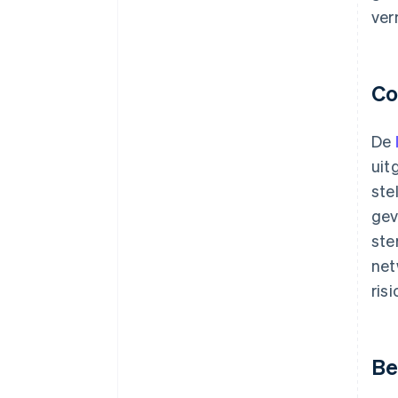
ver
Co
De
uit
ste
gev
ste
net
ris
Be