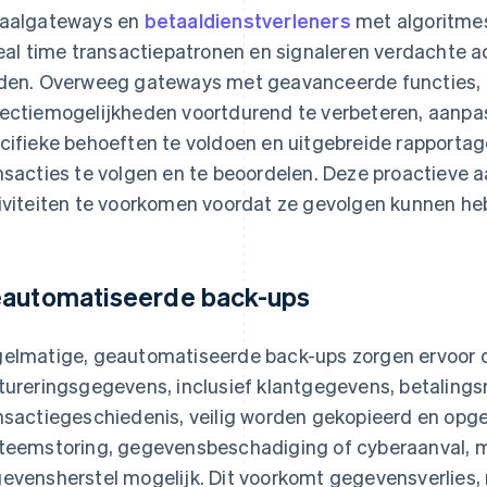
aalgateways en
betaaldienstverleners
met algoritmes
real time transactiepatronen en signaleren verdachte a
den. Overweeg gateways met geavanceerde functies, 
ectiemogelijkheden voortdurend te verbeteren, aanpasb
cifieke behoeften te voldoen en uitgebreide rapport
nsacties te volgen en te beoordelen. Deze proactieve 
iviteiten te voorkomen voordat ze gevolgen kunnen heb
automatiseerde back-ups
elmatige, geautomatiseerde back-ups zorgen ervoor da
tureringsgegevens, inclusief klantgegevens, betalings
nsactiegeschiedenis, veilig worden gekopieerd en opge
teemstoring, gegevensbeschadiging of cyberaanval, 
evensherstel mogelijk. Dit voorkomt gegevensverlies,