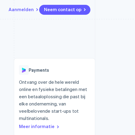
Aanmelden
Neem contact op
Bronnen
Ecosysteem
Contact
marktplaatsen
Meer
App-integraties
Partners
Neem contact op
Product roadmap
Voorbeelden van code
Stripe App Marketplace
Partner worden
Ontdek wat er in het verschiet
or platforms
Developerblog
ligt
r platforms
API-status
financiële
Radar
Payments
Fraudepreventie
tuele kaarten
Atlas
ing
Ontvang over de hele wereld
Oprichting van een start-up
online en fysieke betalingen met
Climate
een betaaloplossing die past bij
CO₂-verwijdering
elke onderneming, van
Identity
veelbelovende start-ups tot
Online identiteitsverificatie
multinationals.
Meer informatie