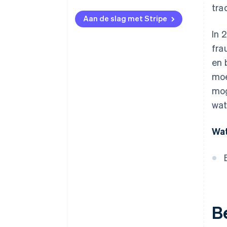
tra
End-to-end-encryptie (E2EE)
Aan de slag met Stripe
Dynamische sleutels voor
In 
gegevensversleuteling
fra
Speciale beveiligde server
en 
Multifactorauthenticatie (MFA)
moe
mog
Driemaandelijkse
beveiligingsaudits
wat
Compliance met PCI DSS-
Wat
standaarden
Betaalgateways met algoritmes
voor fraudedetectie
Geautomatiseerde back-ups
Tokenisatie van betaalgegevens
Be
van klanten