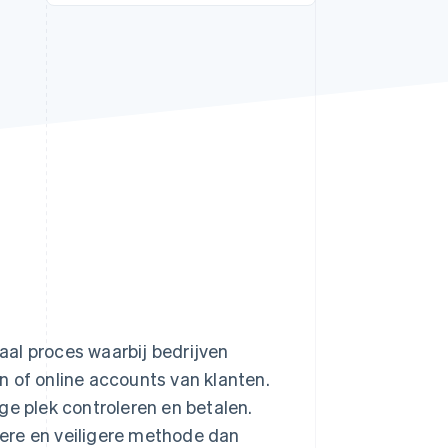
Stripe Sessions 2026
Ontdek hoe Stripe de
economische
infrastructuur voor AI
bouwt.
Nu bekijken
taal proces waarbij bedrijven
n of online accounts van klanten.
ge plek controleren en betalen.
llere en veiligere methode dan