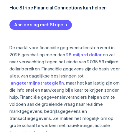
Betrouwbaarheidsproblemen
Prijsstructuur
Hoe Stripe Financial Connections kan helpen
Stijgende kosten
Transparantie en voorspelbaarheid
Aan de slag met Stripe
Licentiebeperkingen
Licentievoorwaarden
Versiebeheer en wijzigingsbeheer
Integratiemodel
De markt voor financiële gegevensdiensten werd in
Prestaties en betrouwbaarheid
2025 geschat op meer dan
28 miljard dollar
en zal
naar verwachting tegen het einde van 2035 59 miljard
Beveiliging en compliance
dollar bereiken. Financiële gegevens zijn de basis voor
alles, van dagelijkse beslissingen tot
langetermijnstrategieën
, maar het kan lastig zijn om
die info snel en nauwkeurig bij elkaar te krijgen zonder
hulp. Financiële gegevensleveranciers helpen om te
voldoen aan de groeiende vraag naar realtime
marktgegevens, bedrijfsgegevens en
transactiegegevens. Ze maken het mogelijk om op
grote schaal te werken met nauwkeurige, actuele