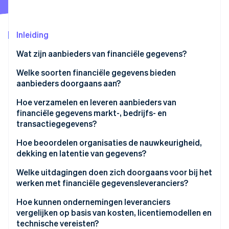
Oprichting van een start-up
Climate
Ecosysteem
CO₂-verwijdering
Inleiding
Partners
Identity
Wat zijn aanbieders van financiële gegevens?
Stripe App Marketplace
Online identiteitsverificatie
Welke soorten financiële gegevens bieden
aanbieders doorgaans aan?
Marktdata
Hoe verzamelen en leveren aanbieders van
financiële gegevens markt-, bedrijfs- en
Stripe Sessions 2026
Fundamentele bedrijfsgegevens
transactiegegevens?
Ontdek hoe Stripe de economische infrastructuu
Nu bekijken
Economische indicatoren
Gegevensverzameling
Hoe beoordelen organisaties de nauwkeurigheid,
dekking en latentie van gegevens?
Referentiegegevens
Normalisatie en kwaliteitscontrole
Welke uitdagingen doen zich doorgaans voor bij het
Alternatieve gegevens
Levering van gegevens
werken met financiële gegevensleveranciers?
Nieuws- en sentimentfeeds
Problemen met integratie
Hoe kunnen ondernemingen leveranciers
vergelijken op basis van kosten, licentiemodellen en
Transactie- en accountgegevens
Verrassingen op het gebied van gegevenskwaliteit
technische vereisten?