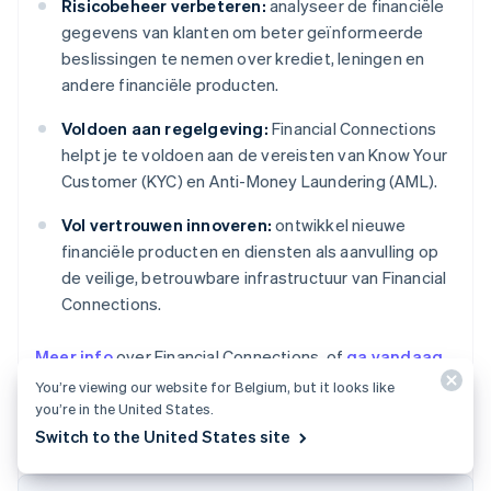
Risicobeheer verbeteren:
analyseer de financiële
gegevens van klanten om beter geïnformeerde
beslissingen te nemen over krediet, leningen en
andere financiële producten.
Voldoen aan regelgeving:
Financial Connections
helpt je te voldoen aan de vereisten van Know Your
Customer (KYC) en Anti-Money Laundering (AML).
Vol vertrouwen innoveren:
ontwikkel nieuwe
financiële producten en diensten als aanvulling op
de veilige, betrouwbare infrastructuur van Financial
Connections.
Meer info
over Financial Connections, of
ga vandaag
nog aan de slag
.
You’re viewing our website for Belgium, but it looks like
you’re in the United States.
Switch to the United States site
Australië
English