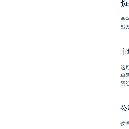
金
型
市
这
单
资
公
这