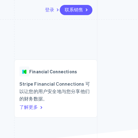
登录
联系销售
资源
生态系统
联系
场
更多
应用集成
合作伙伴
联系销售
Product roadmap
代码示例
Stripe App Marketplace
成为合作伙伴
了解未来规划
开发者博客
版
API 状态
Radar
欺诈防范
台版
Financial Connections
务
Atlas
初创企业注册
Stripe Financial Connections 可
卡
以让您的用户安全地与您分享他们
Climate
碳移除
的财务数据。
了解更多
Identity
在线身份验证