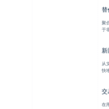
替
聚
于
新
从
快
交
在