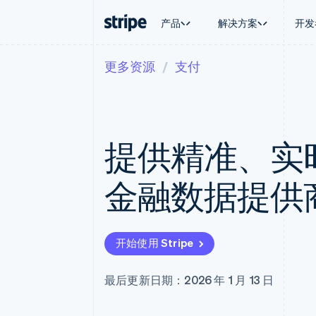
产品
解决方案
开发
更多资源
支付
按企业阶段
文档
学习
按应用场
支持
支付
营收
大型企业
Stripe 文档
博客
智能体
获取支
Payments
Billing
初创企业
API 参考文档
客户案例
加密货
托管支
在线支付
经常性收入
库与 SDK
指南
电子商
专业服
Managed Payments
Metronome
Stripe Apps
提供精准、实
嵌入式
备案商家解决方案
按用量计费
财务自
Payment links
Subscriptions
全球化
无代码支付
订阅管理
应用内
金融数据提供
Checkout
Invoicing
交易市
预构建支付界面
一次性或定期账单
资金管
Elements
Tax
平台
灵活的 UI 组件
销售税和增值税自动
SaaS
支付方式
Revenue Recogniti
开始使用 Stripe
Access to 125+
会计自动化
Terminal
Stripe Sigma
线下支付
自定义报告
最后更新日期：2026 年 1 月 13 日
Authorization Boost
Data Pipeline
支付成功率优化
数据同步
Link