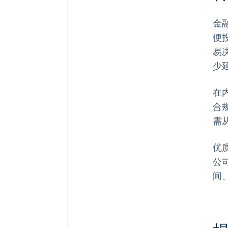
金
便
易
少
在
合
需
优
公
间