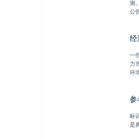
测
公
经
一
力
环
参
标
是