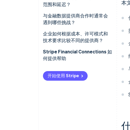
经济指标
本
范围和延迟？
标准化与质量控制
参考数据
与金融数据提供商合作时通常会
数据交付
遇到哪些挑战？
替代数据
集成问题
企业如何根据成本、许可模式和
新闻与情绪流
技术要求比较不同的提供商？
数据质量问题
交易和账户级数据
定价结构
Stripe Financial Connections 如
可靠性问题
何提供帮助
透明度和可预测性
成本上升
许可条款
开始使用 Stripe
许可限制
集成模式
版本控制与变更管理
性能与可靠性
安全与合规