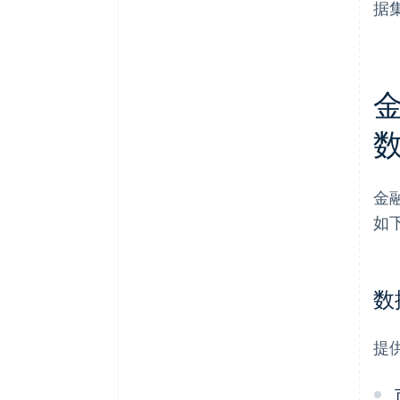
据
金
如
数
提