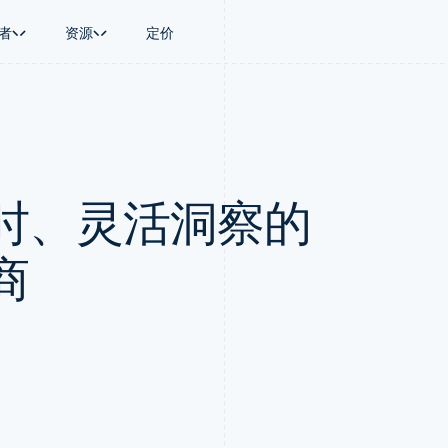
者
资源
定价
景
指南
按行业
公司
资金管理
平台和交易市
商务
持
接受线上付款
AI 企业
产品路线图
Treasury
Connect
币
持方案
实施预置结账流程
创作者经济
Sessions 年度大会
企业财务
平台支付
务
务
构建平台或交易市场
游戏
招聘
Global Payouts
Capital 平台
时、灵活洞察的
金融
管理订阅
酒店、旅游与休闲
资讯中心
向第三方打款
客户融资
动化
提供按用量计费
保险
Stripe Press
Capital
Treasury 平
企业
发行稳定币支持的支付卡
媒体与娱乐
企业融资
嵌入式金融服
支付
通过智能体配置和管理服务
非营利组织
商
Crypto
Issuing
场
专业服务
钱包、稳定币发行和发卡基础设
实体卡和虚拟
理
公共部门
施
零售
化
Crypto Onramp
on
可嵌入的加密货币购买