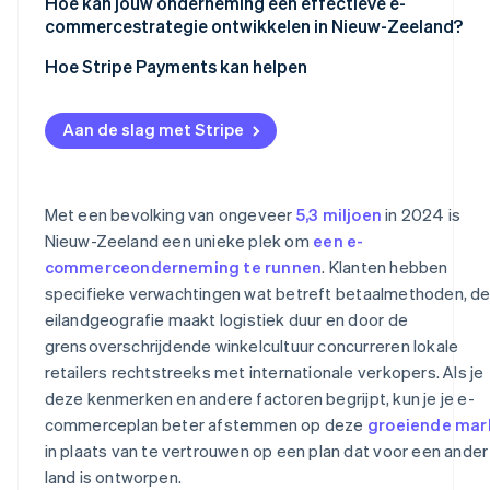
Geografische isolatie en verzendkosten
Hoe kan jouw onderneming een effectieve e-
commercestrategie ontwikkelen in Nieuw-Zeeland?
Kleine binnenlandse markt
Hoe Stripe Payments kan helpen
Grensoverschrijdende concurrentie
Goederen- en omzetbelasting (GST) op
Aan de slag met Stripe
grensoverschrijdende verkopen
Met een bevolking van ongeveer
5,3 miljoen
in 2024 is
Nieuw-Zeeland een unieke plek om
een e-
commerceonderneming te runnen
. Klanten hebben
specifieke verwachtingen wat betreft betaalmethoden, d
eilandgeografie maakt logistiek duur en door de
grensoverschrijdende winkelcultuur concurreren lokale
retailers rechtstreeks met internationale verkopers. Als je
deze kenmerken en andere factoren begrijpt, kun je je e-
commerceplan beter afstemmen op deze
groeiende mar
in plaats van te vertrouwen op een plan dat voor een ander
land is ontworpen.