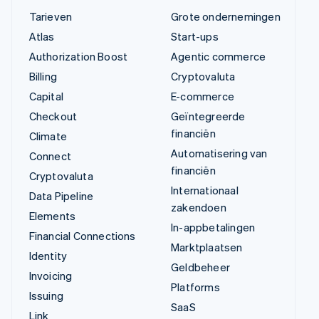
Tarieven
Grote ondernemingen
Atlas
Start-ups
Authorization Boost
Agentic commerce
Billing
Cryptovaluta
Capital
E-commerce
Checkout
Geïntegreerde
financiën
Climate
Automatisering van
Connect
financiën
Cryptovaluta
Internationaal
Data Pipeline
zakendoen
Elements
In-appbetalingen
Financial Connections
Marktplaatsen
Identity
Geldbeheer
Invoicing
Platforms
Issuing
SaaS
Link