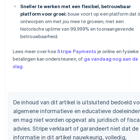
Sneller te werken met een flexibel, betrouwbaar
platform voor groei:
bouw voort op een platform dat i
ontworpen om met jou mee te groeien, met een
historische uptime van 99,999% en toonaangevende
betrouwbaarheid.
Lees meer over hoe
Stripe Payments
je online en fysieke
betalingen kan ondersteunen, of
ga vandaag nog aan de
slag
.
Australië
English
De inhoud van dit artikel is uitsluitend bedoeld vo
België
algemene informatieve en educatieve doeleinde
Nederlands
Français
Deutsch
English
Brazilië
en mag niet worden opgevat als juridisch of fisca
Português
English
advies. Stripe verklaart of garandeert niet dat de
Bulgarije
English
informatie in dit artikel nauwkeurig, volledig,