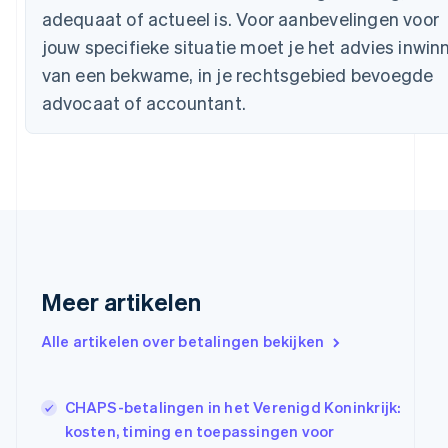
Canada
adequaat of actueel is. Voor aanbevelingen voor
English
Français
Cyprus
jouw specifieke situatie moet je het advies inwin
English
van een bekwame, in je rechtsgebied bevoegde
Denemarken
advocaat of accountant.
English
Duitsland
Deutsch
English
Estland
English
Finland
English
Svenska
Frankrijk
Français
English
Gibraltar
Meer artikelen
English
Griekenland
Alle artikelen over betalingen bekijken
English
Hongarije
English
CHAPS-betalingen in het Verenigd Koninkrijk:
Hongkong SAR, China
kosten, timing en toepassingen voor
English
简体中文