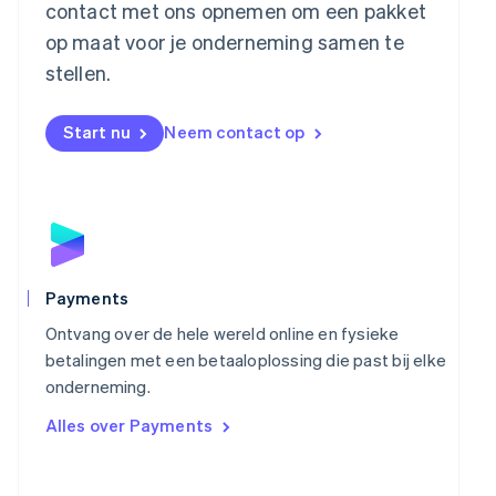
Mexico
contact met ons opnemen om een pakket
Español
English
op maat voor je onderneming samen te
Nederland
stellen.
Nederlands
English
Nieuw-Zeeland
English
Start nu
Neem contact op
Noorwegen
English
Oostenrijk
Deutsch
English
Polen
English
Portugal
Português
English
Payments
Roemenië
Ontvang over de hele wereld online en fysieke
English
Singapore
betalingen met een betaaloplossing die past bij elke
English
简体中文
onderneming.
Slovenië
Alles over Payments
English
Italiano
Slowakije
English