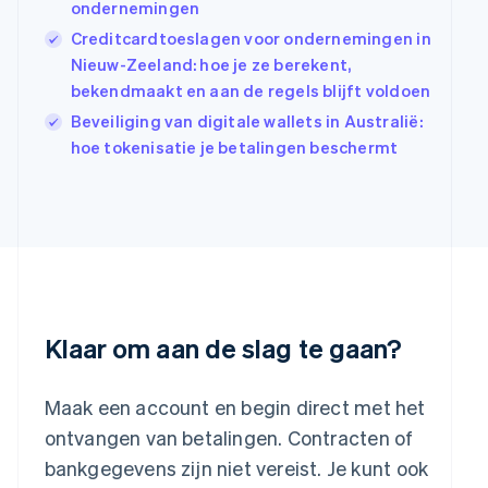
Ierland
ondernemingen
English
Creditcardtoeslagen voor ondernemingen in
India
Nieuw-Zeeland: hoe je ze berekent,
English
bekendmaakt en aan de regels blijft voldoen
Italië
Italiano
English
Beveiliging van digitale wallets in Australië:
Japan
hoe tokenisatie je betalingen beschermt
日本語
English
Kroatië
English
Italiano
Letland
English
Liechtenstein
Deutsch
English
Litouwen
English
Klaar om aan de slag te gaan?
Luxemburg
Français
Deutsch
English
Maleisië
Maak een account en begin direct met het
English
简体中文
ontvangen van betalingen. Contracten of
Malta
bankgegevens zijn niet vereist. Je kunt ook
English