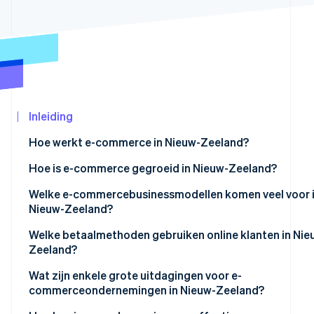
Oprichting van een start-up
Climate
CO₂-verwijdering
Ecosysteem
Identity
Partners
Online identiteitsverificatie
Stripe App
Marketplace
Inleiding
Hoe werkt e-commerce in Nieuw-Zeeland?
Stripe Sessions 2026
Hoe is e-commerce gegroeid in Nieuw-Zeeland?
Ontdek hoe Stripe de economische infrastructu
Nu bekijken
Welke e-commercebusinessmodellen komen veel voor 
Nieuw-Zeeland?
Welke betaalmethoden gebruiken online klanten in Nie
Zeeland?
Wat zijn enkele grote uitdagingen voor e-
commerceondernemingen in Nieuw-Zeeland?