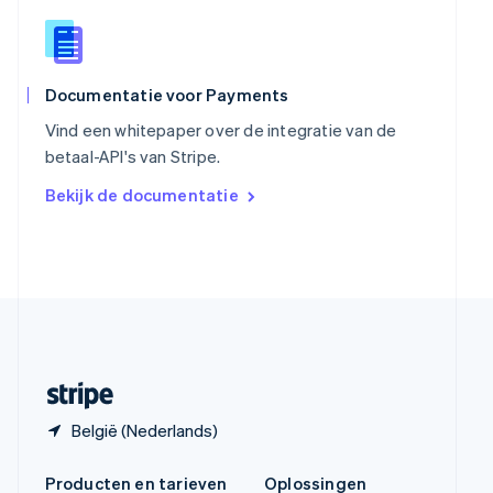
Spanje
Español
English
Thailand
ไทย
English
Tsjechië
Documentatie voor Payments
English
Vind een whitepaper over de integratie van de
Vasteland van China
betaal-API's van Stripe.
简体中文
English
Verenigd Koninkrijk
Bekijk de documentatie
English
Verenigde Arabische Emiraten
English
Verenigde Staten
English
Español
简体中文
Zweden
Svenska
English
Zwitserland
Deutsch
Français
Italiano
English
België (Nederlands)
Producten en tarieven
Oplossingen