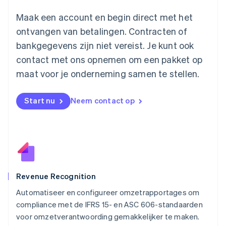
Maleisië
English
简体中文
Maak een account en begin direct met het
Malta
ontvangen van betalingen. Contracten of
English
Mexico
bankgegevens zijn niet vereist. Je kunt ook
Español
English
contact met ons opnemen om een pakket op
Nederland
maat voor je onderneming samen te stellen.
Nederlands
English
Nieuw-Zeeland
English
Start nu
Neem contact op
Noorwegen
English
Oostenrijk
Deutsch
English
Polen
English
Portugal
Português
English
Revenue Recognition
Roemenië
Automatiseer en configureer omzetrapportages om
English
compliance met de IFRS 15- en ASC 606-standaarden
Singapore
English
简体中文
voor omzetverantwoording gemakkelijker te maken.
Slovenië