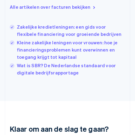
Hongarije
Alle artikelen over facturen bekijken
English
Hongkong SAR, China
English
简体中文
Ierland
Zakelijke kredietleningen: een gids voor
English
flexibele financiering voor groeiende bedrijven
India
Kleine zakelijke leningen voor vrouwen: hoe je
English
financieringsproblemen kunt overwinnen en
Italië
Italiano
English
toegang krijgt tot kapitaal
Japan
Wat is SBR? De Nederlandse standaard voor
日本語
English
digitale bedrijfsrapportage
Kroatië
English
Italiano
Letland
English
Liechtenstein
Deutsch
English
Litouwen
English
Luxemburg
Klaar om aan de slag te gaan?
Français
Deutsch
English