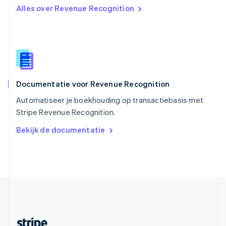
Alles over Revenue Recognition
English
Italiano
Slowakije
English
Spanje
Español
English
Thailand
ไทย
English
Documentatie voor Revenue Recognition
Tsjechië
English
Automatiseer je boekhouding op transactiebasis met
Vasteland van China
Stripe Revenue Recognition.
简体中文
English
Verenigd Koninkrijk
Bekijk de documentatie
English
Verenigde Arabische Emiraten
English
Verenigde Staten
English
Español
简体中文
Zweden
Svenska
English
Zwitserland
Deutsch
Français
Italiano
English