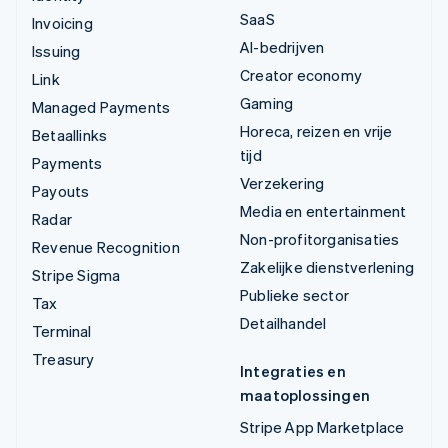
SaaS
Invoicing
AI-bedrijven
Issuing
Creator economy
Link
Gaming
Managed Payments
Horeca, reizen en vrije
Betaallinks
tijd
Payments
Verzekering
Payouts
Media en entertainment
Radar
Non-profitorganisaties
Revenue Recognition
Zakelijke dienstverlening
Stripe Sigma
Publieke sector
Tax
Detailhandel
Terminal
Treasury
Integraties en
maatoplossingen
Stripe App Marketplace