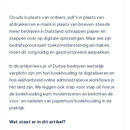
Aankoop van de benodigde hardware
Clouds in plaats van ordners, pdf's in plaats van
Kies geschikte boekhoudsoftware
afdrukken en e-mails in plaats van brieven: steeds
meer bedrijven in Duitsland schrappen papier en
Bewustmaking en training voor medewerkers
stappen over op digitale oplossingen. Maar wie zijn
Controle op fiscale compliance
bedrijfsprocessen toekomstbestendig wil maken,
moet dit zorgvuldig en gestructureerd aanpakken.
In dit artikel lees je of Duitse bedrijven wettelijk
verplicht zijn om hun boekhouding te digitaliseren en
hoe wijdverbreid online administratieve workflows in
het land zijn. We leggen ook stap voor stap uit hoe je
de boekhouding kunt moderniseren en belichten de
voor- en nadelen van papierloze boekhouding in de
praktijk.
Wat staat er in dit artikel?