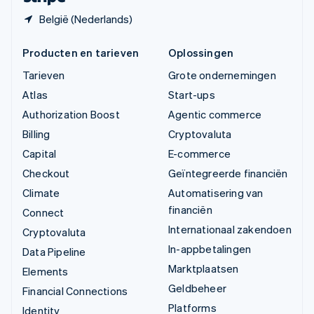
België (Nederlands)
Producten en tarieven
Oplossingen
Tarieven
Grote ondernemingen
Atlas
Start-ups
Authorization Boost
Agentic commerce
Billing
Cryptovaluta
Capital
E-commerce
Checkout
Geïntegreerde financiën
Climate
Automatisering van
financiën
Connect
Internationaal zakendoen
Cryptovaluta
In-appbetalingen
Data Pipeline
Marktplaatsen
Elements
Geldbeheer
Financial Connections
Platforms
Identity