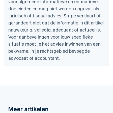
voor algemene informatieve en educatieve
Brazilië
Português
English
doeleinden en mag niet worden opgevat als
Bulgarije
juridisch of fiscaal advies. Stripe verklaart of
English
Canada
garandeert niet dat de informatie in dit artikel
English
Français
nauwkeurig, volledig, adequaat of actueel is.
Cyprus
Voor aanbevelingen voor jouw specifieke
English
Denemarken
situatie moet je het advies inwinnen van een
English
bekwame, in je rechtsgebied bevoegde
Duitsland
advocaat of accountant.
Deutsch
English
Estland
English
Finland
English
Svenska
Frankrijk
Français
English
Gibraltar
English
Griekenland
Meer artikelen
English