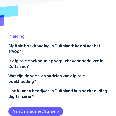
Oprichting van een start-up
Climate
Ecosysteem
CO₂-verwijdering
Partners
Identity
Stripe App Marketplace
Online identiteitsverificatie
Inleiding
Digitale boekhouding in Duitsland: hoe staat het
ervoor?
Stripe Sessions 2026
Is digitale boekhouding verplicht voor bedrijven in
Ontdek hoe Stripe de economische infrastructuu
Duitsland?
Nu bekijken
Verplichte elektronische facturatie
Wat zijn de voor- en nadelen van digitale
boekhouding?
Compliance van GoBD
Voordelen van digitale boekhouding
Hoe kunnen bedrijven in Duitsland hun boekhouding
Opstellen van procedurele documentatie
digitaliseren?
Nadelen van digitale boekhouding
Compliance van de AVG
Betrek fiscalisten in een vroeg stadium
Aan de slag met Stripe
Kies gekwalificeerd personeel