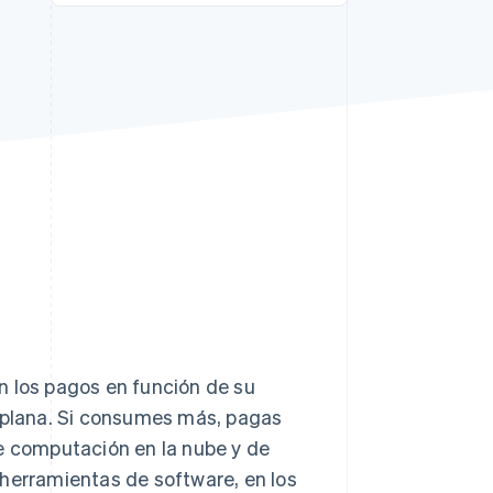
Sesiones de Stripe
2026
Descubre cómo Stripe
construye la
infraestructura
económica para la IA.
Mirar ahora
n los pagos en función de su
a plana. Si consumes más, pagas
de computación en la nube y de
s herramientas de software, en los