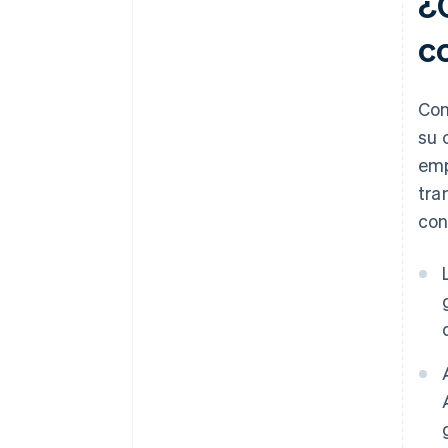
¿
c
Con
su 
emp
tra
con