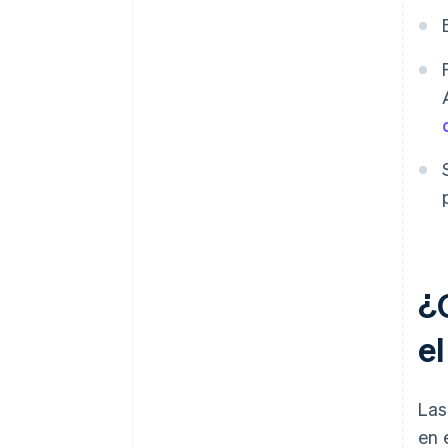
¿C
e
Las
en 