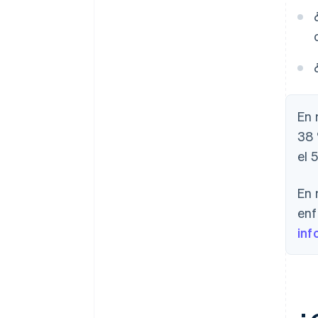
Modelos híbridos para mayor
estabilidad
Personalización a nivel
empresarial
Análisis de ingresos
En 
38 
el 
En 
enf
inf