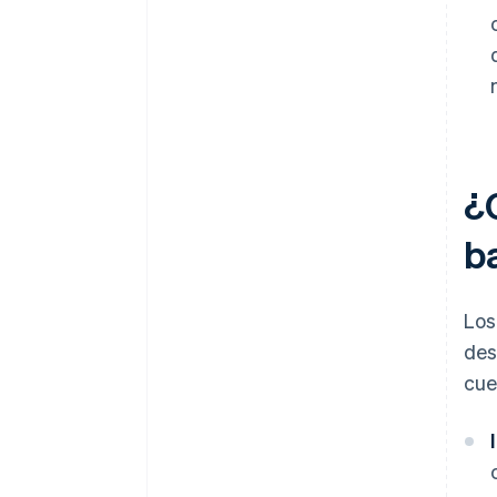
¿C
b
Los
des
cue