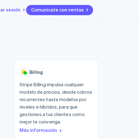
iar sesión
Comunícate con ventas
Recursos
Ecosistema
Contacto
 marketplaces
Más
Integraciones de aplicaciones
Socios
Contacta con ventas
Product roadmap
s
Ejemplos de código
Stripe App Marketplace
Conviértete en socio
Ver lo que viene
ataformas
Blog de desarrolladores
Estado de la API
Radar
Prevención de fraude
Billing
Atlas
Constitución de una startup
 lucro
Stripe Billing impulsa cualquier
modelo de precios, desde cobros
Climate
Eliminación de dióxido de
recurrentes hasta modelos por
carbono
niveles e híbridos, para que
gestiones a tus clientes como
mejor te convenga.
Más información