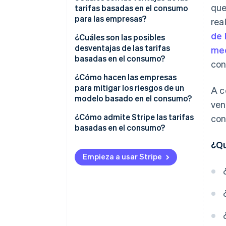
que
tarifas basadas en el consumo
para las empresas?
rea
de 
¿Cuáles son las posibles
desventajas de las tarifas
med
basadas en el consumo?
con
¿Cómo hacen las empresas
para mitigar los riesgos de un
A c
modelo basado en el consumo?
ven
¿Cómo admite Stripe las tarifas
con
basadas en el consumo?
¿Qu
Facturación por uso que se
ajusta a la expansión
Empieza a usar Stripe
Estructuras de precios flexibles
Facturación automatizada
Alertas y seguimiento de
consumo en tiempo real