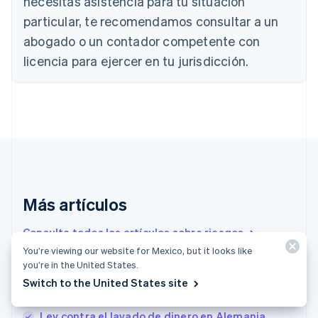
necesitas asistencia para tu situación
Bulgaria
particular, te recomendamos consultar a un
English
Canadá
abogado o un contador competente con
English
Français
licencia para ejercer en tu jurisdicción.
China continental
简体中文
English
Chipre
English
Croacia
English
Italiano
Dinamarca
English
Emiratos Árabes Unidos
English
Más artículos
Eslovaquia
English
Consulta todos los artículos sobre riesgos
Eslovenia
You’re viewing our website for Mexico, but it looks like
English
Italiano
you’re in the United States.
España
Cómo elegir las soluciones de gestión del
Switch to the United States site
Español
English
fraude adecuadas para tu empresa
Estados Unidos
English
Español
简体中文
Ley contra el lavado de dinero en Alemania