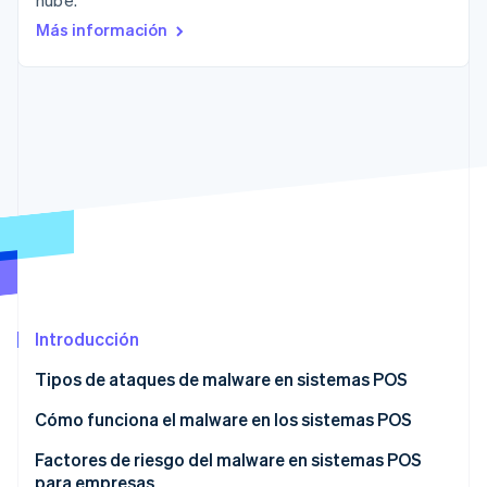
nube.
Más información
Ecosistema
Sesiones de Stripe 2026
Socios
Descubre cómo Stripe construye la infraestructura económi
Stripe App Marketplace
Mirar ahora
Introducción
Tipos de ataques de malware en sistemas POS
Cómo funciona el malware en los sistemas POS
Infiltración
Factores de riesgo del malware en sistemas POS
para empresas