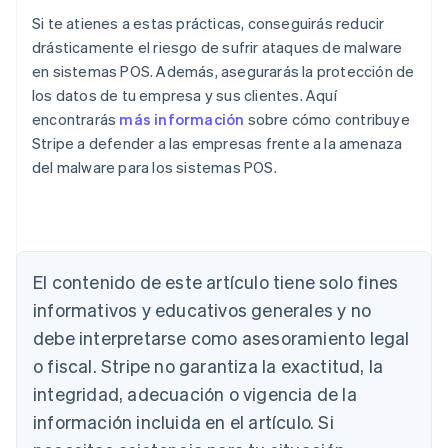
Si te atienes a estas prácticas, conseguirás reducir
drásticamente el riesgo de sufrir ataques de malware
en sistemas POS. Además, asegurarás la protección de
los datos de tu empresa y sus clientes. Aquí
encontrarás
más información
sobre cómo contribuye
Stripe a defender a las empresas frente a la amenaza
del malware para los sistemas POS.
Alemania
El contenido de este artículo tiene solo fines
Deutsch
English
Australia
informativos y educativos generales y no
English
debe interpretarse como asesoramiento legal
Austria
Deutsch
English
o fiscal. Stripe no garantiza la exactitud, la
Bélgica
integridad, adecuación o vigencia de la
Nederlands
Français
Deutsch
English
Brasil
información incluida en el artículo. Si
Português
English