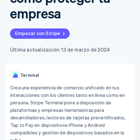
Authorization
Recognition
Empresa
Gestión del dinero
Gestionar
Boost
Automatización
empresa
Plataformas
suscripciones
Optimizaciones
contable
Hoja de ruta del
SaaS
Ofrecer cobro por
de aceptación
Stripe Sigma
producto
consumo
Link
Informes
Conferencia anual
Emitir tarjetas
Proceso de
personalizados
Sessions
respaldadas por
Empezar con Stripe
compra
Data Pipeline
Empleos
monedas estables
Por sector
acelerado
Sincronización
Sala de prensa
Aprovisiona y gestiona
de datos
Stripe Press
Última actualización: 13 de marzo de 2024
servicios con agentes
Empresas de IA
Economía de los
creadores
Juegos
Contacto
Más
Terminal
Recursos
Hostelería, viajes y ocio
Product roadmap
Contacta con ventas
Ver lo que viene
Crea una experiencia de comercio unificado en tus
Seguros
Integraciones de
Conviértete en socio
Medios de
aplicaciones
interacciones con los clientes tanto en línea como en
Radar
comunicación y
Ejemplos de código
Prevención de fraude
persona. Stripe Terminal pone a disposición de
entretenimiento
Blog de
plataformas y empresas herramientas para
Organizaciones sin
desarrolladores
Atlas
fines de lucro
Estado de la API
Constitución de una startup
desarrolladores, lectores de tarjetas precertificados,
Servicios
Tap to Pay en dispositivos iPhone y Android
Climate
profesionales
compatibles y gestión de dispositivos basados en la
Eliminación de dióxido de carbono
Sector público
Minorista