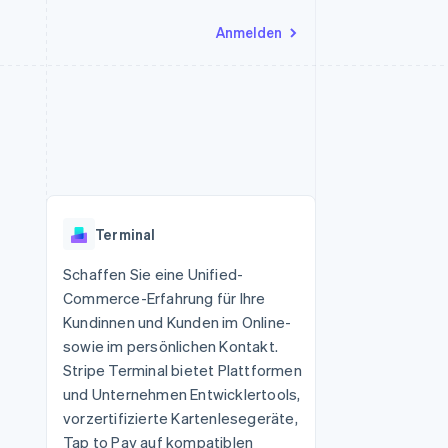
Anmelden
Ressourcen
Ecosystem
Kontakt
nd Marktplätze
Mehr
App-Integrationen
Partner
Sales-Team kontaktieren
Product roadmap
Code-Beispiele
Stripe App-Marktplatz
Partner werden
Ausblick
 Plattformen
Entwickler-Blog
eit
API-Status
Radar
Betrugsprävention
Terminal
Atlas
onen
Start-up-Gründung
Schaffen Sie eine Unified-
Commerce-Erfahrung für Ihre
Climate
CO₂-Entnahme
Kundinnen und Kunden im Online-
sowie im persönlichen Kontakt.
Stripe Terminal bietet Plattformen
und Unternehmen Entwicklertools,
vorzertifizierte Kartenlesegeräte,
Tap to Pay auf kompatiblen