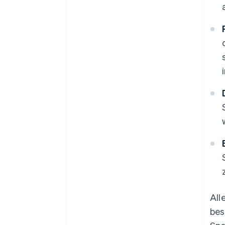
All
bes