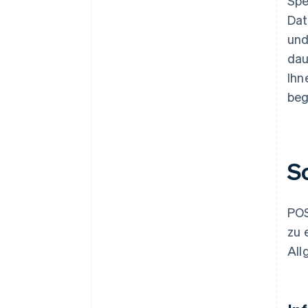
Spe
Dat
und
dau
Ihn
beg
S
POS
zu 
All