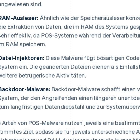
angewiesen sind.
RAM-Ausleser:
Ähnlich wie der Speicherausleser konze
die Extraktion von Daten, die im RAM des Systems gesp
sehr effektiv, da POS-Systeme während der Verarbeitu
im RAM speichern.
Datei-Injektoren:
Diese Malware fügt bösartigen Code 
System ein. Die geänderten Dateien dienen als Einfalls
weitere betrügerische Aktivitäten.
Backdoor-Malware:
Backdoor-Malware schafft einen v
System, der den Angreifenden einen längeren unentdec
zum langfristigen Datendiebstahl und zur Systemüber
e Arten von POS-Malware nutzen jeweils eine bestimm
timmtes Ziel, sodass sie für jeweils unterschiedliche 