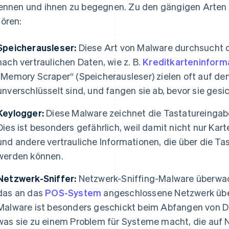
ennen und ihnen zu begegnen. Zu den gängigen Arten
ören:
Speicherausleser:
Diese Art von Malware durchsucht 
nach vertraulichen Daten, wie z. B.
Kreditkarteninform
„Memory Scraper“ (Speicherausleser) zielen oft auf de
unverschlüsselt sind, und fangen sie ab, bevor sie ges
Keylogger:
Diese Malware zeichnet die Tastatureinga
Dies ist besonders gefährlich, weil damit nicht nur Ka
und andere vertrauliche Informationen, die über die T
werden können.
Netzwerk-Sniffer:
Netzwerk-Sniffing-Malware überwach
das an das
POS-System
angeschlossene Netzwerk übe
Malware ist besonders geschickt beim Abfangen von D
was sie zu einem Problem für Systeme macht, die auf 