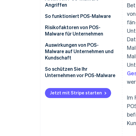
Angriffen
Bet
von
So funktioniert POS-Malware
fän
Infiltration
Risikofaktoren von POS-
Unt
Malware für Unternehmen
Einbettung
Dat
Auswirkungen von POS-
Mal
Ausführung
Malware auf Unternehmen und
Mal
Kundschaft
Datenerfassung und
Unt
-übertragung
So schützen Sie Ihr
Ges
Unternehmen vor POS-Malware
Langlebigkeit und Verbreitung
wer
Jetzt mit Stripe starten
Im 
POS
bef
Kun