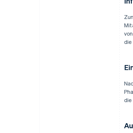
Inf
Zun
Mit
von
die
Ei
Nac
Pha
die
Au