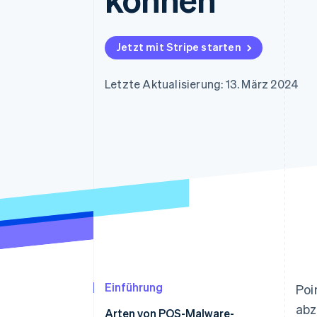
Optimierung der
Datensynchronisier
Autorisierungsraten
Link
Beschleunigter Bezahlvorgang
Jetzt mit Stripe starten
Financial Connections
Verbundene Finanzdaten
Letzte Aktualisierung: 13. März 2024
Einführung
Poi
abz
Arten von POS-Malware-