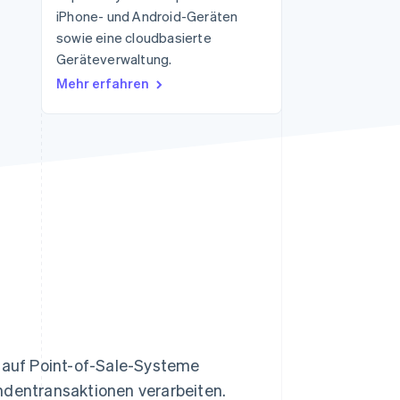
iPhone- und Android-Geräten
Stripe-Sessions 2026
Erfahren Sie, wie Stripe
sowie eine cloudbasierte
Lösungen für die
Geräteverwaltung.
Wirtschaftsinfrastruktur
Mehr erfahren
für KI aufbaut.
Jetzt ansehen
e auf Point-of-Sale-Systeme
ndentransaktionen verarbeiten.