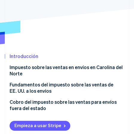
Ecosistema
Sesiones de Stripe 2026
Socios
Descubre cómo Stripe construye la infraestructura económi
Stripe App Marketplace
Mirar ahora
Introducción
Impuesto sobre las ventas en envíos en Carolina del
Norte
Fundamentos del impuesto sobre las ventas de
EE. UU. a los envíos
Cobro del impuesto sobre las ventas para envíos
fuera del estado
Empieza a usar Stripe