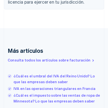
licencia para ejercer en tu jurisdicción.
English
Français
China continental
简体中文
English
Chipre
English
Croacia
English
Italiano
Dinamarca
English
Emiratos Árabes Unidos
Más artículos
English
Eslovaquia
Consulta todos los artículos sobre facturación
English
Eslovenia
English
Italiano
¿Cuál es el umbral del IVA del Reino Unido? Lo
España
que las empresas deben saber
Español
English
Estados Unidos
IVA en las operaciones triangulares en Francia
English
Español
简体中文
¿Cuál es el impuesto sobre las ventas de ropa de
Estonia
Minnesota? Lo que las empresas deben saber
English
Finlandia