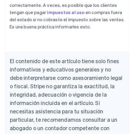
correctamente. A veces, es posible que los clientes
tengan que pagar
impuestos al uso
en compras fuera
del estado si no cobraste el impuesto sobre las ventas.
Es una buena práctica informarles esto.
El contenido de este artículo tiene solo fines
Alemania
Deutsch
English
informativos y educativos generales y no
Australia
debe interpretarse como asesoramiento legal
English
Austria
o fiscal. Stripe no garantiza la exactitud, la
Deutsch
English
integridad, adecuación o vigencia de la
Bélgica
información incluida en el artículo. Si
Nederlands
Français
Deutsch
English
Brasil
necesitas asistencia para tu situación
Português
English
particular, te recomendamos consultar a un
Bulgaria
abogado o un contador competente con
English
Canadá