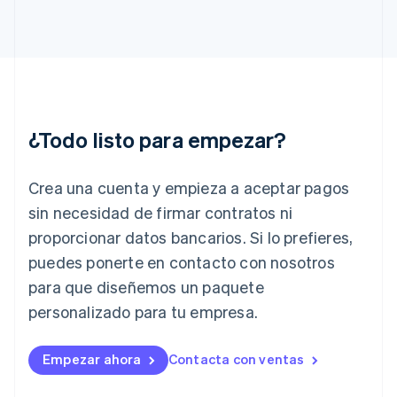
English
Svenska
Francia
Français
English
Gibraltar
English
Grecia
English
¿Todo listo para empezar?
Hungría
English
India
Crea una cuenta y empieza a aceptar pagos
English
Irlanda
sin necesidad de firmar contratos ni
English
proporcionar datos bancarios. Si lo prefieres,
Italia
puedes ponerte en contacto con nosotros
Italiano
English
para que diseñemos un paquete
Japón
日本語
English
personalizado para tu empresa.
Letonia
English
Liechtenstein
Empezar ahora
Contacta con ventas
Deutsch
English
Lituania