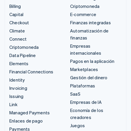
Billing
Criptomoneda
Capital
E-commerce
Checkout
Finanzas integradas
Climate
Automatización de
finanzas
Connect
Empresas
Criptomoneda
internacionales
Data Pipeline
Pagos en la aplicación
Elements
Marketplaces
Financial Connections
Gestión del dinero
Identity
Plataformas
Invoicing
SaaS
Issuing
Empresas de IA
Link
Economía de los
Managed Payments
creadores
Enlaces de pago
Juegos
Payments