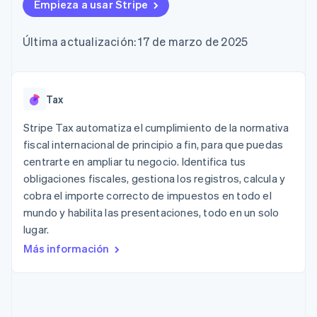
Authorization
Empieza a usar Stripe
Recognition
Empresa
Gestión del dinero
Gestionar
Boost
Automatización
Plataformas
suscripciones
Optimizaciones
contable
Hoja de ruta del
SaaS
Ofrecer cobro por
Última actualización: 17 de marzo de 2025
de aceptación
Stripe Sigma
producto
consumo
Link
Informes
Conferencia anual
Emitir tarjetas
Proceso de
personalizados
Sessions
respaldadas por
compra
Data Pipeline
Empleos
monedas estables
Por sector
acelerado
Sincronización
Sala de prensa
Tax
Aprovisiona y gestiona
de datos
Stripe Press
servicios con agentes
Empresas de IA
Stripe Tax automatiza el cumplimiento de la normativa
Economía de los
fiscal internacional de principio a fin, para que puedas
creadores
centrarte en ampliar tu negocio. Identifica tus
Juegos
Contacto
Más
Recursos
Hostelería, viajes y ocio
obligaciones fiscales, gestiona los registros, calcula y
Product roadmap
Contacta con ventas
cobra el importe correcto de impuestos en todo el
Ver lo que viene
Seguros
Integraciones de
Conviértete en socio
mundo y habilita las presentaciones, todo en un solo
Medios de
aplicaciones
Radar
comunicación y
Ejemplos de código
lugar.
Prevención de fraude
entretenimiento
Blog de
Más información
Organizaciones sin
desarrolladores
Atlas
fines de lucro
Estado de la API
Constitución de una startup
Servicios
Climate
profesionales
Eliminación de dióxido de carbono
Sector público
Minorista