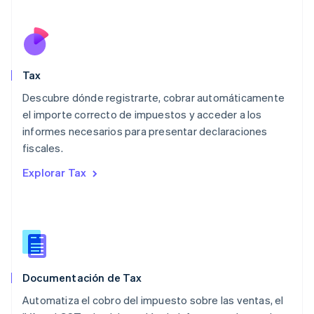
English
Luxemburgo
Français
Deutsch
English
Malasia
English
简体中文
Tax
Malta
English
Descubre dónde registrarte, cobrar automáticamente
México
el importe correcto de impuestos y acceder a los
Español
English
informes necesarios para presentar declaraciones
Noruega
fiscales.
English
Nueva Zelandia
Explorar Tax
English
Países Bajos
Nederlands
English
Polonia
English
Portugal
Português
English
Documentación de Tax
RAE de Hong Kong, China
English
简体中文
Automatiza el cobro del impuesto sobre las ventas, el
Reino Unido