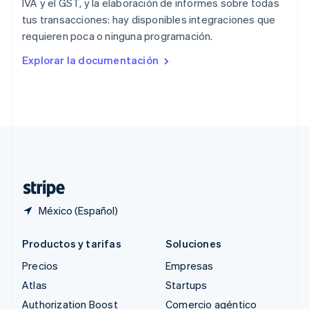
IVA y el GST, y la elaboración de informes sobre todas
English
tus transacciones: hay disponibles integraciones que
República Checa
requieren poca o ninguna programación.
English
Rumania
Explorar la documentación
English
Singapur
English
简体中文
Suecia
Svenska
English
Suiza
Deutsch
Français
Italiano
English
Tailandia
ไทย
English
México (Español)
Productos y tarifas
Soluciones
Precios
Empresas
Atlas
Startups
Authorization Boost
Comercio agéntico