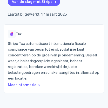
Toegang tot meer
Data Pipeline
Aan de slag met Stripe
Bedrijf
Marktplaatsen
Gegevenssynchronisatie
dan 125
Geldbeheer
Facturatie naar gebruik
Terminal
Productroadmap
Platforms
bieden
Laatst bijgewerkt: 17 maart 2025
Fysieke betalingen
Jaarlijks congres
SaaS
Betaalkaarten uitgeven
Authorization
Sessions
die door stablecoins
Boost
Vacatures
worden gedekt
Optimaliseer de
Stripe Newsroom
Diensten voorzien en
acceptatie
Stripe Press
Tax
beheren met agents
Per branche
Link
Versneld afrekenen
Stripe Tax automatiseert internationale fiscale
Financial
AI-bedrijven
compliance van begin tot eind, zodat jij je kunt
Connections
Creator economy
Contact
Bronnen
Data gekoppelde
concentreren op de groei van je onderneming. Bepaal
Gaming
rekeningen
Horeca, reizen en vrije
waar je belastingverplichtingen hebt, beheer
Neem contact op
tijd
App-integraties
Partner worden
registraties, bereken wereldwijd de juiste
Verzekering
Voorbeelden van code
belastingbedragen en schakel aangiftes in, allemaal op
Media en entertainment
Developerblog
API-status
één locatie.
Meer
Non-profitorganisaties
Product roadmap
Meer informatie
Ontdek wat er in het verschiet ligt
Professionele
dienstverlening
Radar
Publieke sector
Fraudepreventie
Detailhandel
Atlas