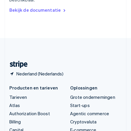
简体中文
English
Verenigd Koninkrijk
Bekijk de documentatie
English
Verenigde Arabische Emiraten
English
Verenigde Staten
English
Español
简体中文
Zweden
Svenska
English
Zwitserland
Deutsch
Français
Italiano
English
Nederland (Nederlands)
Producten en tarieven
Oplossingen
Tarieven
Grote ondernemingen
Atlas
Start-ups
Authorization Boost
Agentic commerce
Billing
Cryptovaluta
Capital
E-commerce