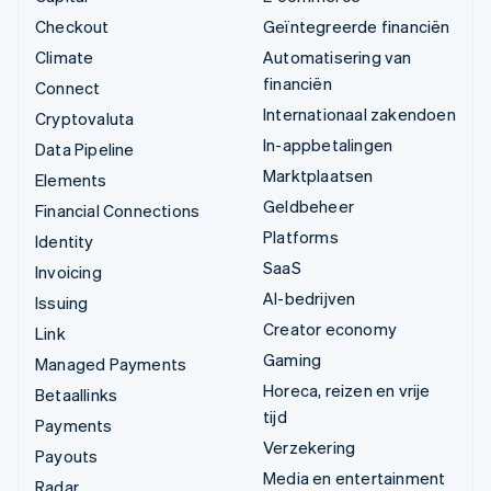
Checkout
Geïntegreerde financiën
Climate
Automatisering van
financiën
Connect
Internationaal zakendoen
Cryptovaluta
In-appbetalingen
Data Pipeline
Marktplaatsen
Elements
Geldbeheer
Financial Connections
Platforms
Identity
SaaS
Invoicing
AI-bedrijven
Issuing
Creator economy
Link
Gaming
Managed Payments
Horeca, reizen en vrije
Betaallinks
tijd
Payments
Verzekering
Payouts
Media en entertainment
Radar