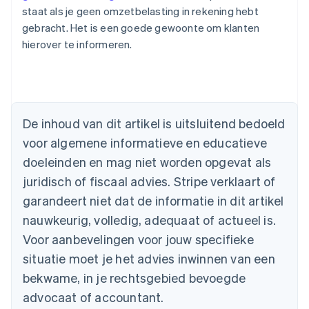
staat als je geen omzetbelasting in rekening hebt
gebracht. Het is een goede gewoonte om klanten
hierover te informeren.
Australië
English
De inhoud van dit artikel is uitsluitend bedoeld
België
voor algemene informatieve en educatieve
Nederlands
Français
Deutsch
English
Brazilië
doeleinden en mag niet worden opgevat als
Português
English
juridisch of fiscaal advies. Stripe verklaart of
Bulgarije
garandeert niet dat de informatie in dit artikel
English
Canada
nauwkeurig, volledig, adequaat of actueel is.
English
Français
Voor aanbevelingen voor jouw specifieke
Cyprus
situatie moet je het advies inwinnen van een
English
Denemarken
bekwame, in je rechtsgebied bevoegde
English
advocaat of accountant.
Duitsland