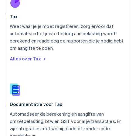
English
Oostenrijk
Deutsch
English
Tax
Polen
English
Weet waar je je moet registreren, zorg ervoor dat
Portugal
automatisch het juiste bedrag aan belasting wordt
Português
English
berekend en raadpleeg de rapporten die je nodig hebt
Roemenië
om aangifte te doen.
English
Singapore
Alles over Tax
English
简体中文
Slovenië
English
Italiano
Slowakije
English
Spanje
Español
English
Documentatie voor Tax
Thailand
ไทย
English
Automatiseer de berekening en aangifte van
Tsjechië
omzetbelasting, btw en GST voor al je transacties. Er
English
zijn integraties met weinig code of zonder code
Vasteland van China
beschikbaar.