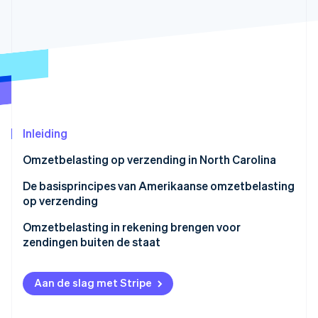
Oprichting van een start-up
Climate
Ecosysteem
CO₂-verwijdering
Partners
Identity
Stripe App Marketplace
Online identiteitsverificatie
Inleiding
Omzetbelasting op verzending in North Carolina
Stripe Sessions 2026
Ontdek hoe Stripe de economische infrastructuu
De basisprincipes van Amerikaanse omzetbelasting
Nu bekijken
op verzending
Omzetbelasting in rekening brengen voor
zendingen buiten de staat
Aan de slag met Stripe