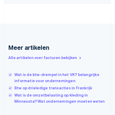
Deutsch
English
Estland
English
Finland
English
Svenska
Frankrijk
Français
English
Gibraltar
English
Meer artikelen
Griekenland
English
Alle artikelen over facturen bekijken
Hongarije
English
Hongkong SAR, China
Wat is de btw-drempel in het VK? belangrijke
English
简体中文
Ierland
informatie voor ondernemingen
English
Btw op drieledige transacties in Frankrijk
India
Wat is de omzetbelasting op kleding in
English
Italië
Minnesota? Wat ondernemingen moeten weten
Italiano
English
Japan