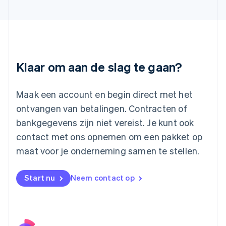
日本語
English
Kroatië
English
Italiano
Letland
English
Liechtenstein
Deutsch
English
Klaar om aan de slag te gaan?
Litouwen
English
Luxemburg
Maak een account en begin direct met het
Français
Deutsch
English
ontvangen van betalingen. Contracten of
Maleisië
bankgegevens zijn niet vereist. Je kunt ook
English
简体中文
contact met ons opnemen om een pakket op
Malta
English
maat voor je onderneming samen te stellen.
Mexico
Español
English
Nederland
Start nu
Neem contact op
Nederlands
English
Nieuw-Zeeland
English
Noorwegen