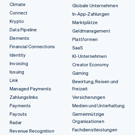
Climate
Globale Unternehmen
Connect
In-App-Zahlungen
Krypto
Marktplätze
Data Pipeline
Geldmanagement
Elements
Plattformen
Financial Connections
SaaS
Identity
KI-Unternehmen
Invoicing
Creator Economy
Issuing
Gaming
Link
Bewirtung, Reisen und
Managed Payments
Freizeit
Zahlungslinks
Versicherungen
Payments
Medien und Unterhaltung
Payouts
Gemeinnützige
Organisationen
Radar
Fachdienstleistungen
Revenue Recognition