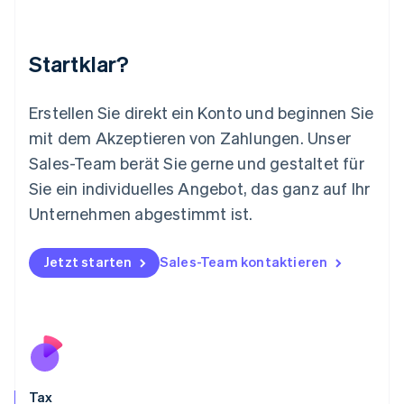
Luxemburg
Français
Deutsch
English
Malaysia
Startklar?
English
简体中文
Malta
English
Erstellen Sie direkt ein Konto und beginnen Sie
Mexiko
mit dem Akzeptieren von Zahlungen. Unser
Español
English
Sales-Team berät Sie gerne und gestaltet für
Neuseeland
Sie ein individuelles Angebot, das ganz auf Ihr
English
Niederlande
Unternehmen abgestimmt ist.
Nederlands
English
Norwegen
English
Jetzt starten
Sales-Team kontaktieren
Österreich
Deutsch
English
Polen
English
Portugal
Português
English
Rumänien
Tax
English