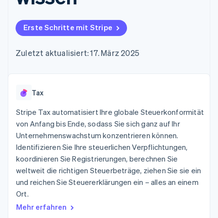
Data Pipeline
Geldmanagement
Marktplatz auf
Zugriff auf mehr als
Datensynchronisierung
Produkt-Roadmap
Plattformen
Grundlagen der
125
Stripe Sessions
SaaS
Abonnementverwaltung
Erste Schritte mit Stripe
Terminal
Karriere
Zahlungen vor Ort
Newsroom
So setzen Sie
Authorization
Stripe Press
nutzungsbasierte
Zuletzt aktualisiert: 17. März 2025
Boost
Abrechnung um
Nach Branche
Optimierung der
Stablecoin-gestützte
Autorisierungsraten
Karten ausgeben: So
Link
KI-Unternehmen
Kontakt
geht´s
Beschleunigter
Tax
Creator Economy
Bereitstellung und
Bezahlvorgang
Gaming
Verwaltung von
Sales-Team
Financial
Bewirtung, Reisen und
Stripe Tax automatisiert Ihre globale Steuerkonformität
Diensten mit Agenten
kontaktieren
Connections
Freizeit
Partner werden
von Anfang bis Ende, sodass Sie sich ganz auf Ihr
Verbundene
Versicherungen
Unternehmenswachstum konzentrieren können.
Medien und
Finanzdaten
Unterhaltung
Identifizieren Sie Ihre steuerlichen Verpflichtungen,
Ressourcen
Gemeinnützige
koordinieren Sie Registrierungen, berechnen Sie
Organisationen
weltweit die richtigen Steuerbeträge, ziehen Sie sie ein
Fachdienstleistungen
App-Integrationen
Mehr
Öffentlicher Sektor
Code-Beispiele
und reichen Sie Steuererklärungen ein – alles an einem
Product roadmap
Einzelhandel
Entwickler-Blog
Ort.
Ausblick
API-Status
Mehr erfahren
Radar