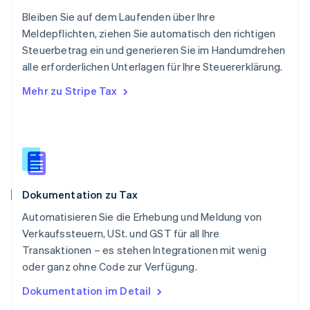
Schweden
Bleiben Sie auf dem Laufenden über Ihre
Svenska
English
Meldepflichten, ziehen Sie automatisch den richtigen
Schweiz
Steuerbetrag ein und generieren Sie im Handumdrehen
Deutsch
Français
Italiano
English
alle erforderlichen Unterlagen für Ihre Steuererklärung.
Singapur
English
简体中文
Mehr zu Stripe Tax
Slowakei
English
Slowenien
English
Italiano
Sonderverwaltungsregion Hongkong,
China
English
简体中文
Dokumentation zu Tax
Spanien
Español
English
Automatisieren Sie die Erhebung und Meldung von
Thailand
Verkaufssteuern, USt. und GST für all Ihre
ไทย
English
Transaktionen – es stehen Integrationen mit wenig
Tschechische Republik
oder ganz ohne Code zur Verfügung.
English
Ungarn
Dokumentation im Detail
English