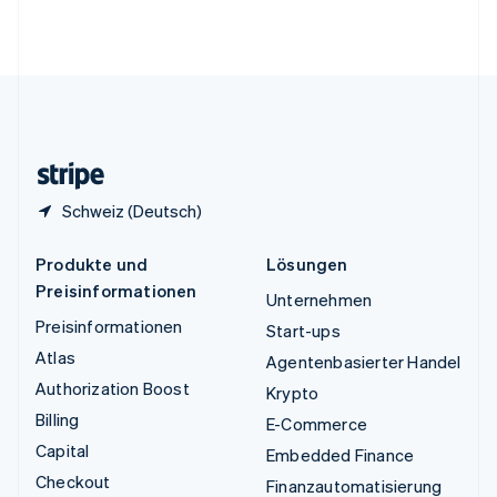
Vereinigte Arabische Emirate
English
Vereinigte Staaten
English
Español
简体中文
Vereinigtes Königreich
English
Zypern
English
Schweiz (Deutsch)
Produkte und
Lösungen
Preisinformationen
Unternehmen
Preisinformationen
Start-ups
Atlas
Agentenbasierter Handel
Authorization Boost
Krypto
Billing
E-Commerce
Capital
Embedded Finance
Checkout
Finanzautomatisierung