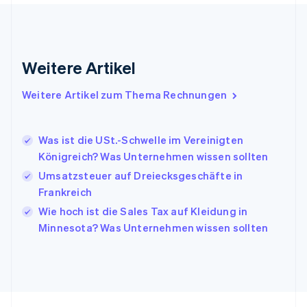
Gibraltar
English
Griechenland
English
Weitere Artikel
Indien
English
Weitere Artikel zum Thema Rechnungen
Irland
English
Italien
Was ist die USt.-Schwelle im Vereinigten
Italiano
English
Japan
Königreich? Was Unternehmen wissen sollten
日本語
English
Umsatzsteuer auf Dreiecksgeschäfte in
Kanada
Frankreich
English
Français
Kroatien
Wie hoch ist die Sales Tax auf Kleidung in
English
Italiano
Minnesota? Was Unternehmen wissen sollten
Lettland
English
Liechtenstein
Deutsch
English
Litauen
English