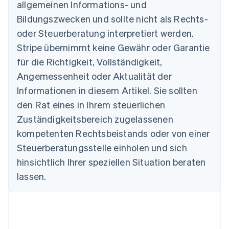
allgemeinen Informations- und
Bildungszwecken und sollte nicht als Rechts-
oder Steuerberatung interpretiert werden.
Australien
English
Stripe übernimmt keine Gewähr oder Garantie
Belgien
für die Richtigkeit, Vollständigkeit,
Nederlands
Français
Deutsch
English
Brasilien
Angemessenheit oder Aktualität der
Português
English
Informationen in diesem Artikel. Sie sollten
Bulgarien
den Rat eines in Ihrem steuerlichen
English
Dänemark
Zuständigkeitsbereich zugelassenen
English
kompetenten Rechtsbeistands oder von einer
Deutschland
Steuerberatungsstelle einholen und sich
Deutsch
English
Estland
hinsichtlich Ihrer speziellen Situation beraten
English
lassen.
Festlandchina
简体中文
English
Finnland
English
Svenska
Frankreich
Français
English