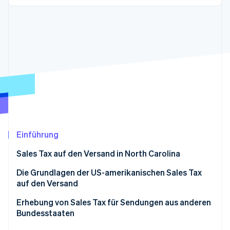
Betrugsprävention
Ecosystem
Atlas
Start-up-Gründung
Partner
Stripe App-Marktplatz
Climate
CO₂-Entnahme
Identity
Online-Identitätsprüfung
Einführung
Stripe-Sessions 2026
Erfahren Sie, wie Stripe Lösungen für die Wirtschaft
Sales Tax auf den Versand in North Carolina
Jetzt ansehen
Die Grundlagen der US-amerikanischen Sales Tax
auf den Versand
Erhebung von Sales Tax für Sendungen aus anderen
Bundesstaaten