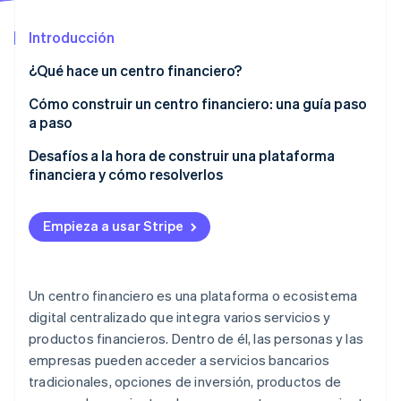
Introducción
Ecosistema
¿Qué hace un centro financiero?
Sesiones de Stripe 2026
Socios
Descubre cómo Stripe construye la infraestructura económi
Cómo construir un centro financiero: una guía paso
Stripe App Marketplace
Mirar ahora
a paso
Crear una plataforma escalable y segura
Desafíos a la hora de construir una plataforma
financiera y cómo resolverlos
Diseñar la experiencia del usuario
Cumplimiento de normativas
Navegar por el cumplimiento normativo y la
Empieza a usar Stripe
seguridad de los datos
Seguridad y prevención de fraude
Elaboración de estrategias de marketing y
Integración
participación de los usuarios
Un centro financiero es una plataforma o ecosistema
Adopción y participación de los usuarios
digital centralizado que integra varios servicios y
productos financieros. Dentro de él, las personas y las
Diferenciación en el mercado
empresas pueden acceder a servicios bancarios
Escalabilidad
tradicionales, opciones de inversión, productos de