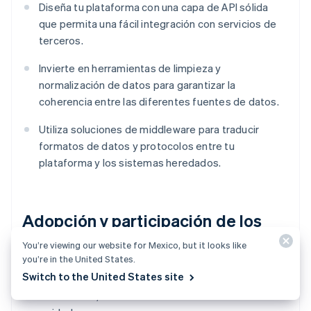
Diseña tu plataforma con una capa de API sólida
que permita una fácil integración con servicios de
terceros.
Invierte en herramientas de limpieza y
normalización de datos para garantizar la
coherencia entre las diferentes fuentes de datos.
Utiliza soluciones de middleware para traducir
formatos de datos y protocolos entre tu
plataforma y los sistemas heredados.
Adopción y participación de los
usuarios
You’re viewing our website for Mexico, but it looks like
you’re in the United States.
Switch to the United States site
Los usuarios pueden abandonar plataformas que son
difíciles de usar, carecen de valor o no satisfacen sus