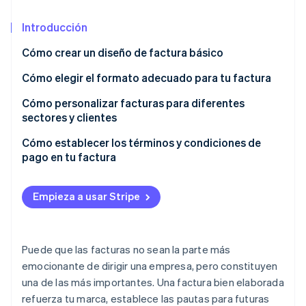
Introducción
Ecosistema
Cómo crear un diseño de factura básico
Sesiones de Stripe 2026
Socios
Descubre cómo Stripe construye la infraestructura económi
Encabezado con los detalles de la empresa
Cómo elegir el formato adecuado para tu factura
Stripe App Marketplace
Mirar ahora
Información del cliente
Archivos PDF
Cómo personalizar facturas para diferentes
sectores y clientes
Detalles de la factura y fecha de vencimiento
Facturas digitales
Cómo establecer los términos y condiciones de
Lista detallada de productos o servicios
Facturas en papel
pago en tu factura
Subtotal, impuestos y descuentos
Fechas de vencimiento del pago
Empieza a usar Stripe
Importe total adeudado
Métodos de pago aceptados
Condiciones y métodos de pago
Cargos por pagos atrasados e incentivos por pago
anticipado
Puede que las facturas no sean la parte más
Notas o condiciones adicionales (opcional)
emocionante de dirigir una empresa, pero constituyen
Condiciones específicas del proyecto
una de las más importantes. Una factura bien elaborada
refuerza tu marca, establece las pautas para futuras