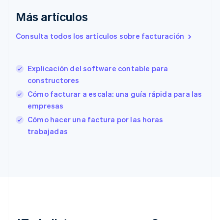
English
Más artículos
Eslovenia
English
Italiano
Consulta todos los artículos sobre facturación
España
Español
English
Estados Unidos
English
Español
简体中文
Explicación del software contable para
Estonia
constructores
English
Cómo facturar a escala: una guía rápida para las
Finlandia
empresas
English
Svenska
Francia
Cómo hacer una factura por las horas
Français
English
trabajadas
Gibraltar
English
Grecia
English
Hungría
English
India
English
Irlanda