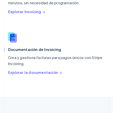
English
minutos, sin necesidad de programación.
Países Bajos
Explorar Invoicing
Nederlands
English
Polonia
English
Portugal
Português
English
RAE de Hong Kong, China
English
简体中文
Documentación de Invoicing
Reino Unido
English
Crea y gestiona facturas para pagos únicos con Stripe
República Checa
Invoicing.
English
Rumania
Explorar la documentación
English
Singapur
English
简体中文
Suecia
Svenska
English
Suiza
Deutsch
Français
Italiano
English
Tailandia