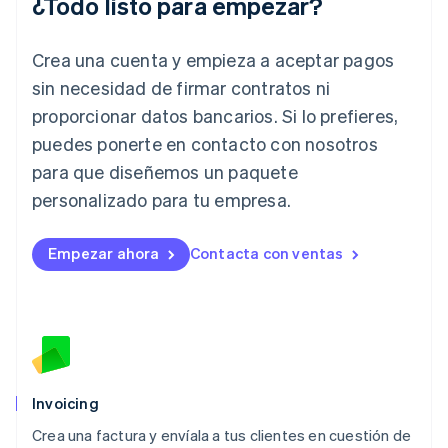
¿Todo listo para empezar?
English
Italia
Crea una cuenta y empieza a aceptar pagos
Italiano
English
Japón
sin necesidad de firmar contratos ni
日本語
English
proporcionar datos bancarios. Si lo prefieres,
Letonia
English
puedes ponerte en contacto con nosotros
Liechtenstein
para que diseñemos un paquete
Deutsch
English
Lituania
personalizado para tu empresa.
English
Luxemburgo
Empezar ahora
Contacta con ventas
Français
Deutsch
English
Malasia
English
简体中文
Malta
English
México
Español
English
Noruega
Invoicing
English
Crea una factura y envíala a tus clientes en cuestión de
Nueva Zelandia