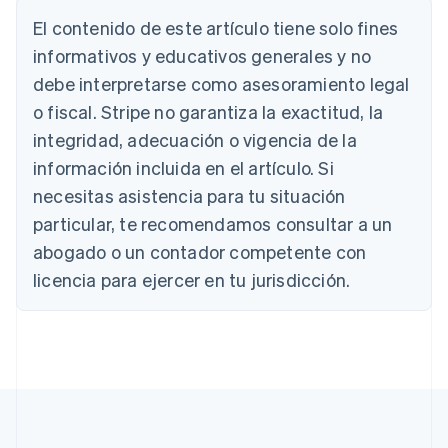
English
El contenido de este artículo tiene solo fines
Austria
informativos y educativos generales y no
Deutsch
English
Bélgica
debe interpretarse como asesoramiento legal
Nederlands
Français
Deutsch
English
o fiscal. Stripe no garantiza la exactitud, la
Brasil
integridad, adecuación o vigencia de la
Português
English
Bulgaria
información incluida en el artículo. Si
English
necesitas asistencia para tu situación
Canadá
English
Français
particular, te recomendamos consultar a un
China continental
abogado o un contador competente con
简体中文
English
Chipre
licencia para ejercer en tu jurisdicción.
English
Croacia
English
Italiano
Dinamarca
English
Emiratos Árabes Unidos
English
Eslovaquia