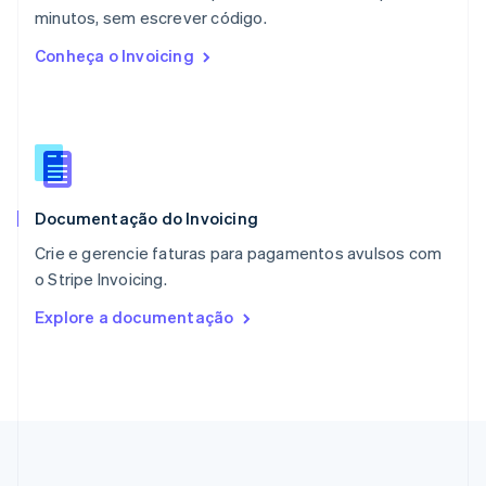
English
minutos, sem escrever código.
Países Baixos
Conheça o Invoicing
Nederlands
English
Polônia
English
Portugal
Português
English
RAE de Hong Kong, China
English
简体中文
Documentação do Invoicing
Reino Unido
English
Crie e gerencie faturas para pagamentos avulsos com
República Tcheca
o Stripe Invoicing.
English
Romênia
Explore a documentação
English
Singapura
English
简体中文
Suécia
Svenska
English
Suíça
Deutsch
Français
Italiano
English
Tailândia