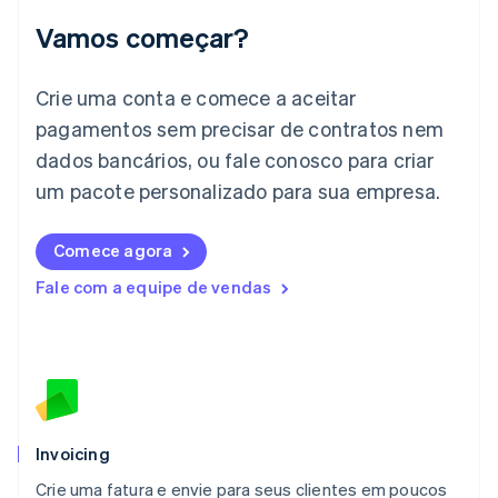
English
Vamos começar?
Itália
Italiano
English
Japão
Crie uma conta e comece a aceitar
日本語
English
pagamentos sem precisar de contratos nem
Letônia
dados bancários, ou fale conosco para criar
English
Liechtenstein
um pacote personalizado para sua empresa.
Deutsch
English
Lituânia
English
Comece agora
Luxemburgo
Fale com a equipe de vendas
Français
Deutsch
English
Malásia
English
简体中文
Malta
English
México
Español
English
Noruega
Invoicing
English
Crie uma fatura e envie para seus clientes em poucos
Nova Zelândia