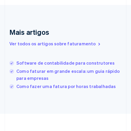
Eslováquia
English
Eslovênia
English
Italiano
Espanha
Español
English
Mais artigos
Estados Unidos
English
Español
简体中文
Ver todos os artigos sobre faturamento
Estônia
English
Finlândia
Software de contabilidade para construtores
English
Svenska
França
Como faturar em grande escala: um guia rápido
Français
English
para empresas
Gibraltar
Como fazer uma fatura por horas trabalhadas
English
Grécia
English
Hungria
English
Índia
English
Irlanda