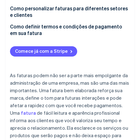
Veja o que está chegando
Dados do cliente
PDFs
Como personalizar faturas para diferentes setores
Radar
e clientes
Ecossistema
Prevenção de fraudes
Detalhes da fatura e data de vencimento
Faturas digitais
Como definir termos e condições de pagamento
Parceiros
Atlas
Lista discriminada de produtos ou serviços
Faturas em papel
em sua fatura
Stripe App Marketplace
Incorporação de startups
Subtotal, impostos e descontos
Climate
Prazo para pagamentos
Remoção de carbono
Comece já com a Stripe
Valor total devido
Formas de pagamento aceitas
Identity
Verificação de identidade
Termos e formas de pagamento
Tarifas por atraso e incentivos para pagamento
antecipado
As faturas podem não ser a parte mais empolgante da
Observações ou termos adicionais (opcional)
administração de uma empresa, mas são uma das mais
Termos específicos de um projeto
importantes. Uma fatura bem elaborada reforça sua
marca, define o tom para futuras interações e pode
Stripe Sessions 2026
afetar a rapidez com que você recebe pagamentos.
Veja como a Stripe está construindo a infraestrutura econ
Uma
fatura
de fácil leitura e aparência profissional
Assista agora
informa aos clientes que você valoriza seu tempo e
aprecia o relacionamento. Ela esclarece os serviços ou
produtos que serão pagos e não deixa espaço para