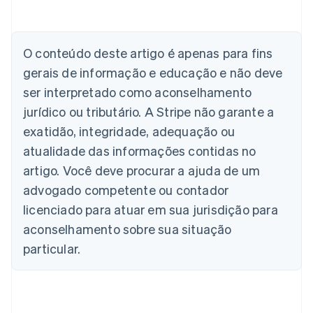
Austrália
English
Áustria
Deutsch
English
O conteúdo deste artigo é apenas para fins
Bélgica
gerais de informação e educação e não deve
Nederlands
Français
Deutsch
English
Brasil
ser interpretado como aconselhamento
Português
English
jurídico ou tributário. A Stripe não garante a
Bulgária
English
exatidão, integridade, adequação ou
Canadá
atualidade das informações contidas no
English
Français
China continental
artigo. Você deve procurar a ajuda de um
简体中文
English
advogado competente ou contador
Chipre
licenciado para atuar em sua jurisdição para
English
Croácia
aconselhamento sobre sua situação
English
Italiano
particular.
Dinamarca
English
Emirados Árabes Unidos
English