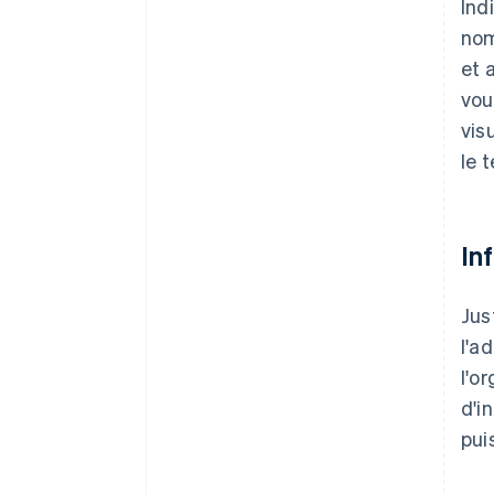
Ind
nom
et 
vou
vis
le t
In
Jus
l'a
l'o
d'i
pui