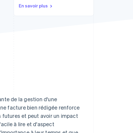
En savoir plus
Stripe Sessions 2026
Découvrez comment
Stripe construit
l’infrastructure
économique de l’IA.
Regarder la vidéo
tante de la gestion d'une
Une facture bien rédigée renforce
 futures et peut avoir un impact
acile à lire et d'aspect
l'importance à leur temps et que