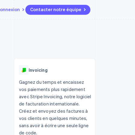
onnexion
Contacter notre équipe
Ressources
Écosystème
Contact
t marketplaces
Plus
Intégrations d'applications
Partenaires
Contacter notre équipe
Product roadmap
elle
Exemples de code
Stripe App Marketplace
Devenir partenaire
Découvrez les prochaines
r les
Blog des développeurs
évolutions
rs
État de l'API
 platforms
Radar
ciers intégrés
Invoicing
Prévention de la fraude
ratif
es et virtuelles
Atlas
Gagnez du temps et encaissez
Constitution de start-up
vos paiements plus rapidement
Climate
avec Stripe Invoicing, notre logiciel
Élimination du carbone
de facturation internationale.
Identity
Créez et envoyez des factures à
Vérification de l'identité
vos clients en quelques minutes,
sans avoir à écrire une seule ligne
de code.