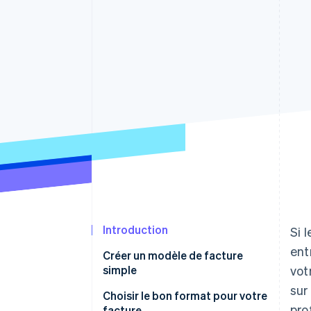
Authorization Boost
Acceptation optimisée
Link
Paiements accélérés
Financial Connections
Comptes financiers associés
Introduction
Si 
ent
Créer un modèle de facture
simple
vot
sur
En-tête avec les informations
Choisir le bon format pour votre
pro
sur l’entreprise
facture