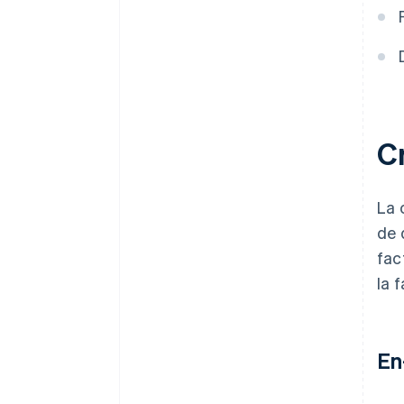
C
La 
de 
fac
la 
En