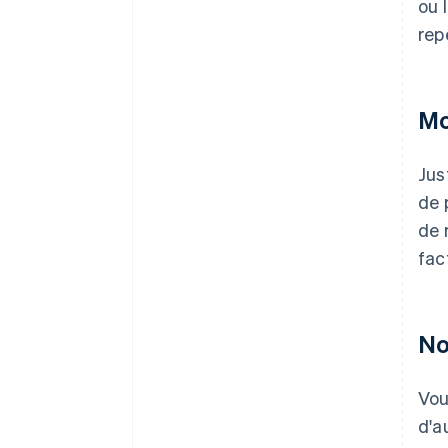
ou 
rep
Mo
Jus
de 
de 
fac
No
Vou
d'a