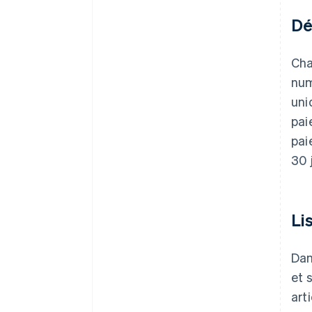
Dé
Cha
num
uni
pai
pai
30 j
Li
Dan
et 
art