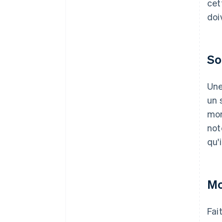
cet
doi
So
Une
un 
mon
not
qu'
Mo
Fai