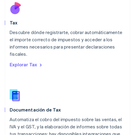
Luxemburgo
Français
Deutsch
English
Malasia
English
简体中文
Tax
Malta
English
Descubre dónde registrarte, cobrar automáticamente
México
el importe correcto de impuestos y acceder a los
Español
English
informes necesarios para presentar declaraciones
Noruega
fiscales.
English
Nueva Zelandia
Explorar Tax
English
Países Bajos
Nederlands
English
Polonia
English
Portugal
Português
English
Documentación de Tax
RAE de Hong Kong, China
English
简体中文
Automatiza el cobro del impuesto sobre las ventas, el
Reino Unido
IVA y el GST, y la elaboración de informes sobre todas
English
tus transacciones: hay disponibles integraciones que