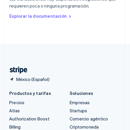
República Checa
requieren poca o ninguna programación.
English
Rumania
Explorar la documentación
English
Singapur
English
简体中文
Suecia
Svenska
English
Suiza
Deutsch
Français
Italiano
English
Tailandia
ไทย
English
México (Español)
Productos y tarifas
Soluciones
Precios
Empresas
Atlas
Startups
Authorization Boost
Comercio agéntico
Billing
Criptomoneda