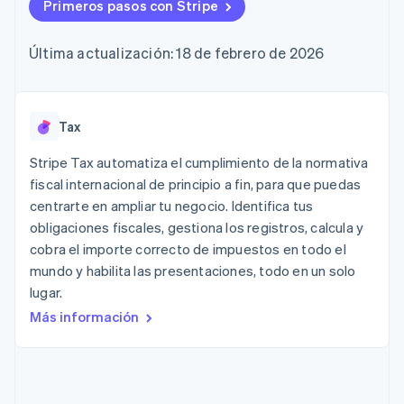
Authorization
Primeros pasos con Stripe
Recognition
Empresa
Gestión del dinero
Gestionar
Boost
Automatización
Plataformas
suscripciones
Optimizaciones
contable
Hoja de ruta del
SaaS
Ofrecer cobro por
Última actualización: 18 de febrero de 2026
de aceptación
Stripe Sigma
producto
consumo
Link
Informes
Conferencia anual
Emitir tarjetas
Proceso de
personalizados
Sessions
respaldadas por
compra
Data Pipeline
Empleos
monedas estables
Por sector
acelerado
Sincronización
Sala de prensa
Tax
Aprovisiona y gestiona
de datos
Stripe Press
servicios con agentes
Empresas de IA
Stripe Tax automatiza el cumplimiento de la normativa
Economía de los
fiscal internacional de principio a fin, para que puedas
creadores
centrarte en ampliar tu negocio. Identifica tus
Juegos
Contacto
Más
Recursos
Hostelería, viajes y ocio
obligaciones fiscales, gestiona los registros, calcula y
Product roadmap
Contacta con ventas
cobra el importe correcto de impuestos en todo el
Ver lo que viene
Seguros
Integraciones de
Conviértete en socio
mundo y habilita las presentaciones, todo en un solo
Medios de
aplicaciones
Radar
comunicación y
Ejemplos de código
lugar.
Prevención de fraude
entretenimiento
Blog de
Más información
Organizaciones sin
desarrolladores
Atlas
fines de lucro
Estado de la API
Constitución de una startup
Servicios
Climate
profesionales
Eliminación de dióxido de carbono
Sector público
Minorista