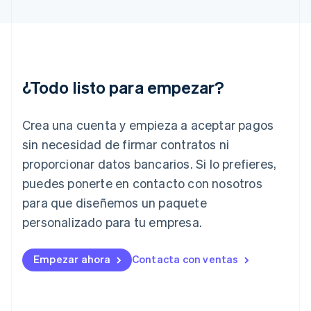
Francia
Français
English
Gibraltar
English
Grecia
English
¿Todo listo para empezar?
Hungría
English
India
Crea una cuenta y empieza a aceptar pagos
English
Irlanda
sin necesidad de firmar contratos ni
English
proporcionar datos bancarios. Si lo prefieres,
Italia
puedes ponerte en contacto con nosotros
Italiano
English
para que diseñemos un paquete
Japón
日本語
English
personalizado para tu empresa.
Letonia
English
Liechtenstein
Empezar ahora
Contacta con ventas
Deutsch
English
Lituania
English