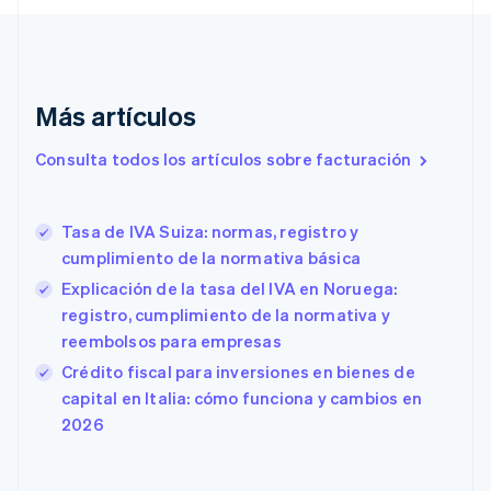
China continental
简体中文
English
Chipre
English
Croacia
Más artículos
English
Italiano
Dinamarca
Consulta todos los artículos sobre facturación
English
Emiratos Árabes Unidos
English
Tasa de IVA Suiza: normas, registro y
Eslovaquia
English
cumplimiento de la normativa básica
Eslovenia
Explicación de la tasa del IVA en Noruega:
English
Italiano
registro, cumplimiento de la normativa y
España
reembolsos para empresas
Español
English
Estados Unidos
Crédito fiscal para inversiones en bienes de
English
Español
简体中文
capital en Italia: cómo funciona y cambios en
Estonia
2026
English
Finlandia
English
Svenska