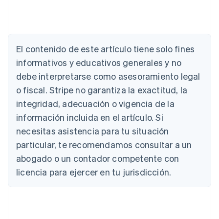
El contenido de este artículo tiene solo fines
informativos y educativos generales y no
debe interpretarse como asesoramiento legal
Alemania
o fiscal. Stripe no garantiza la exactitud, la
Deutsch
English
integridad, adecuación o vigencia de la
Australia
English
información incluida en el artículo. Si
Austria
necesitas asistencia para tu situación
Deutsch
English
Bélgica
particular, te recomendamos consultar a un
Nederlands
Français
Deutsch
English
abogado o un contador competente con
Brasil
licencia para ejercer en tu jurisdicción.
Português
English
Bulgaria
English
Canadá
English
Français