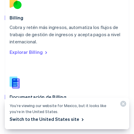
English
México
Español
English
Billing
Noruega
Cobra y retén más ingresos, automatiza los flujos de
English
trabajo de gestión de ingresos y acepta pagos a nivel
Nueva Zelandia
English
internacional.
Países Bajos
Explorar Billing
Nederlands
English
Polonia
English
Portugal
Português
English
RAE de Hong Kong, China
English
简体中文
Documentación de Billing
Reino Unido
English
You’re viewing our website for Mexico, but it looks like
Crea y administra suscripciones, realiza un seguimiento
República Checa
you’re in the United States.
del consumo y emite facturas.
English
Switch to the United States site
Rumania
Explorar la documentación
English
Singapur