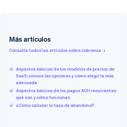
English
Italiano
Dinamarca
English
Emiratos Árabes Unidos
English
Eslovaquia
Más artículos
English
Eslovenia
Consulta todos los artículos sobre cobranza
English
Italiano
España
Español
English
Aspectos básicos de los modelos de precios de
Estados Unidos
English
Español
简体中文
SaaS: conoce las opciones y cómo elegir la más
Estonia
adecuada
English
Aspectos básicos de los pagos ACH recurrentes:
Finlandia
qué son y cómo funcionan
English
Svenska
Francia
¿Cómo calcular la tasa de abandono?
Français
English
Gibraltar
English
Grecia