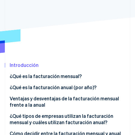
Ecosistema
Sesiones de Stripe 2026
Socios
Descubre cómo Stripe construye la infraestructura económi
Stripe App Marketplace
Mirar ahora
Introducción
¿Qué es la facturación mensual?
¿Qué es la facturación anual (por año)?
Ventajas y desventajas de la facturación mensual
frente a la anual
Facturación mensual
¿Qué tipos de empresas utilizan la facturación
mensual y cuáles utilizan facturación anual?
Facturación anual
Empresas que tienden a utilizar la facturación
Cómo decidir entre la facturación mensual y anual