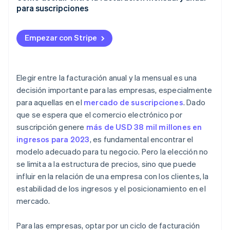
mensual
para suscripciones
Empresas que tienden a utilizar la facturación anual
Conoce tu base de clientes
Empezar con Stripe
Analiza tu producto o servicio
Evalúa las implicaciones financieras
Elegir entre la facturación anual y la mensual es una
Identifica la competencia y el posicionamiento en el
decisión importante para las empresas, especialmente
mercado
para aquellas en el
mercado de suscripciones
. Dado
Evalúa las capacidades operativas
que se espera que el comercio electrónico por
suscripción genere
más de USD 38 mil millones en
Implementa pruebas y comentarios
ingresos para 2023
, es fundamental encontrar el
Ofrece flexibilidad y adaptabilidad
modelo adecuado para tu negocio. Pero la elección no
se limita a la estructura de precios, sino que puede
influir en la relación de una empresa con los clientes, la
estabilidad de los ingresos y el posicionamiento en el
mercado.
Para las empresas, optar por un ciclo de facturación