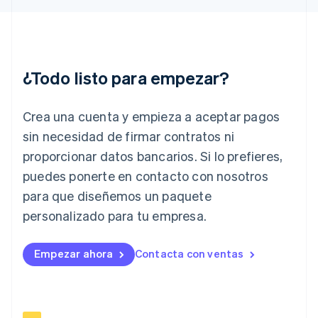
English
Hungría
English
India
English
¿Todo listo para empezar?
Irlanda
English
Crea una cuenta y empieza a aceptar pagos
Italia
Italiano
English
sin necesidad de firmar contratos ni
Japón
proporcionar datos bancarios. Si lo prefieres,
日本語
English
Letonia
puedes ponerte en contacto con nosotros
English
para que diseñemos un paquete
Liechtenstein
personalizado para tu empresa.
Deutsch
English
Lituania
English
Empezar ahora
Contacta con ventas
Luxemburgo
Français
Deutsch
English
Malasia
English
简体中文
Malta