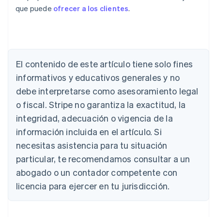
que puede
ofrecer a los clientes
.
Alemania
Deutsch
English
Australia
El contenido de este artículo tiene solo fines
English
informativos y educativos generales y no
Austria
debe interpretarse como asesoramiento legal
Deutsch
English
Bélgica
o fiscal. Stripe no garantiza la exactitud, la
Nederlands
Français
Deutsch
English
integridad, adecuación o vigencia de la
Brasil
Português
English
información incluida en el artículo. Si
Bulgaria
necesitas asistencia para tu situación
English
Canadá
particular, te recomendamos consultar a un
English
Français
abogado o un contador competente con
China continental
licencia para ejercer en tu jurisdicción.
简体中文
English
Chipre
English
Croacia