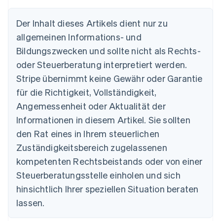
Der Inhalt dieses Artikels dient nur zu
Australien
allgemeinen Informations- und
English
Belgien
Bildungszwecken und sollte nicht als Rechts-
Nederlands
Français
Deutsch
English
oder Steuerberatung interpretiert werden.
Brasilien
Stripe übernimmt keine Gewähr oder Garantie
Português
English
Bulgarien
für die Richtigkeit, Vollständigkeit,
English
Angemessenheit oder Aktualität der
Dänemark
Informationen in diesem Artikel. Sie sollten
English
Deutschland
den Rat eines in Ihrem steuerlichen
Deutsch
English
Zuständigkeitsbereich zugelassenen
Estland
English
kompetenten Rechtsbeistands oder von einer
Festlandchina
Steuerberatungsstelle einholen und sich
简体中文
English
Finnland
hinsichtlich Ihrer speziellen Situation beraten
English
Svenska
lassen.
Frankreich
Français
English