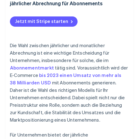
Abrechnung
jährlicher Abrechnung für Abonnements
Unternehmen mit einer Präferenz zur jährlichen
Machen Sie sich mit Ihrem Kundenstamm vertraut
Abrechnung
Jetzt mit Stripe starten
Analysieren Sie Ihr Produkt oder Ihre Dienstleistung
Bewerten Sie die finanziellen Auswirkungen
Die Wahl zwischen jährlicher und monatlicher
Analysieren Sie die Konkurrenz und Ihre Position auf
Abrechnung ist eine wichtige Entscheidung für
dem Markt
Unternehmen, insbesondere für solche, die im
Bewerten Sie die operativen Fähigkeiten
Abonnementmarkt
tätig sind. Voraussichtlich wird der
E-Commerce
bis 2023 einen Umsatz von mehr als
Tests und Feedback
38 Milliarden USD
mit Abonnements generieren.
Bieten Sie Flexibilität und Anpassungsfähigkeit
Daher ist die Wahl des richtigen Modells für Ihr
Unternehmen entscheidend. Dabei spielt nicht nur die
Preisstruktur eine Rolle, sondern auch die Beziehung
zur Kundschaft, die Stabilität des Umsatzes und die
Marktpositionierung eines Unternehmens.
Für Unternehmen bietet der jährliche