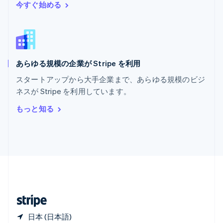
マレーシア
今すぐ始める
English
简体中文
メキシコ
Español
English
ラトビア
English
あらゆる規模の企業が Stripe を利用
リトアニア
English
スタートアップから大手企業まで、あらゆる規模のビジ
リヒテンシュタイン
ネスが Stripe を利用しています。
Deutsch
English
ルーマニア
もっと知る
English
ルクセンブルグ
Français
Deutsch
English
中国香港特別行政区
English
简体中文
中国本土
简体中文
English
日本
日本語
English
日本 (日本語)