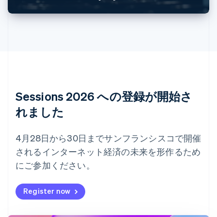
イギリス
English
イタリア
Italiano
English
インド
English
エストニア
English
オーストラリア
English
Sessions 2026 への登録が開始さ
オーストリア
れました
Deutsch
English
オランダ
Nederlands
English
4月28日から30日までサンフランシスコで開催
カナダ
English
Français
されるインターネット経済の未来を形作るため
キプロス
にご参加ください。
English
ギリシア
Register now
English
クロアチア
English
Italiano