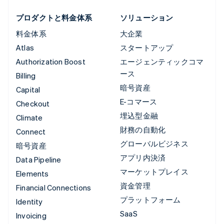
プロダクトと料金体系
ソリューション
料金体系
大企業
Atlas
スタートアップ
Authorization Boost
エージェンティックコマ
ース
Billing
暗号資産
Capital
E-コマース
Checkout
埋込型金融
Climate
財務の自動化
Connect
グローバルビジネス
暗号資産
アプリ内決済
Data Pipeline
マーケットプレイス
Elements
資金管理
Financial Connections
プラットフォーム
Identity
SaaS
Invoicing