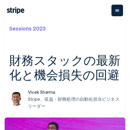
Sessions 2023
企業規模別
ドキュメント
学ぶ
支払い
収益
資金管
プラッ
理
フォー
大企業向け
Stripe のドキュメント
ブログ
とマー
Payments
Billing
スタートアップ向け
API リファレンス
導入事例
オンライン決
経常収益
ットプ
Global
ライブラリと SDK
ガイド
財務スタックの最新
済
Metronome
Payouts
イス
Stripe Apps
Managed
従量課金
Payments
第三者
化と機会損失の回避
Connec
ユースケース別
マーチャント
サブスクリ
への入
サポート
プション
オブレコード
金
プラッ
ガイド
エージェンティックコマ
サブスクリ
ソリューショ
Payment links
フォー
ース
サポートに問い合わせる
プションの
ン
決済の
Vivek Sharma
E コマース / ECサイト
オンライン決済を受け付
管理サポートプラン
コーディング
管理
Invoicing
築
埋込型金融
け
プロフェッショナルサー
1 回限りまた
不要の決済ペ
Stripe、収益・財務処理の自動化担当ビジネス
請求・財務関連
構築済みの決済を実装
ビス
は継続
ージ
Checkout
リーダー
グローバルビジネス
プラットフォームまたは
構築済み決済
Tax
アプリ内決済
マーケットプレイスを構
消費税と
UI
マーケットプレイス
築する
VAT の自動
Elements
資金管理
サブスクリプションを管
柔軟な UI コン
計算
Revenue
会社
プラットフォーム
理