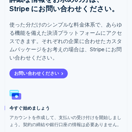
ニュージーランド
Stripe にお問い合わせください。
English
ノルウェー
English
使った分だけのシンプルな料金体系で、あらゆ
ハンガリー
る機能を備えた決済プラットフォームにアクセ
English
フィンランド
スできます。それぞれの企業に合わせたカスタ
English
Svenska
ムパッケージをお考えの場合は、Stripe にお問
ブラジル
Português
English
い合わせください。
フランス
Français
English
ブルガリア
お問い合わせください
English
ベルギー
Nederlands
Français
Deutsch
English
ポーランド
English
今すぐ始めましょう
ポルトガル
Português
English
アカウントを作成して、支払いの受け付けを開始しまし
マルタ
ょう。契約の締結や銀行口座の情報は必要ありません。
English