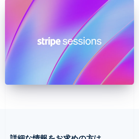
ジブラルタル
English
シンガポール
English
简体中文
スイス
Deutsch
Français
Italiano
English
スウェーデン
Svenska
English
スペイン
Español
English
スロバキア
English
スロベニア
English
Italiano
タイ
ไทย
English
チェコ共和国
English
デンマーク
English
ドイツ
Deutsch
English
詳細な情報をお求めの方は、