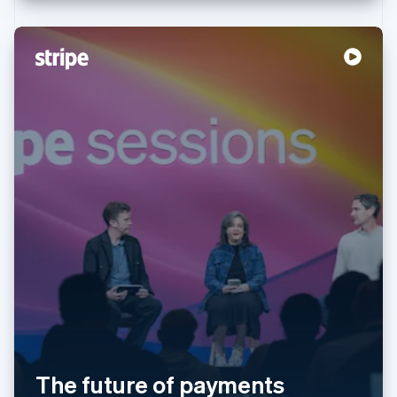
アイルランド
English
アメリカ
English
Español
简体中文
アラブ首長国連邦
The future of payments
English