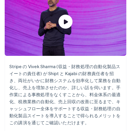
Recognition
ポーネント
SaaS
従量課金請求を提供
決済手段
製品ロードマップ
ステーブルコイン担保型
会計管理の
125 以上の決
Sessions 年次カンファ
のカードを発行
自動化
済手段を利用
レンス
エージェントによるサー
Stripe
可能
Terminal
採用情報
ビスのプロビジョニング
Sigma
業種別
対面支払い
ニュースルーム
と管理
カスタムレ
Authorization
Stripe Press
ポート
Boost
AI 企業
Data
決済成功率の
クリエイターエコノミ―
Pipeline
最適化
ゲーム
リソース
データの同
Link
ホスピタリティ、旅行、
お問い合わせ
期
スピーディー
レジャー
Stripe の Vivek Sharma (収益・財務処理の自動化製品ス
な決済
保険
アプリへの導入
営業にお問い合わせ
メディアおよびエンター
コードサンプル
イートの責任者) が Shipt と Kajabi の財務責任者を招
パートナーになる
テインメント
開発者のブログ
き、両社がいかに財務システムを効率化して業務を自動
非営利団体
API ステータス
化し、売上を増加させたのか、詳しい話を伺います。手
プロフェッショナルサー
その他
ビス
作業による事務処理をなくすことから、料金体系の最適
Product roadmap
パブリックセクター
化、税務業務の自動化、売上回収の改善に至るまで、キ
今後の予定を確認
小売業
ャッシュフロー全体をサポートする収益・財務処理の自
Radar
動化製品スイートを導入することで得られるメリットを
不正防止
この講演を通じてご確認いただけます。
エコシステム
Atlas
スタートアップの企業設立