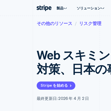
製品
ソリューション
その他のリソース
リスク管理
企業規模別
ドキュメント
学ぶ
ユースケ
サポート
支払い
収益
大企業向け
Stripe のドキュメント
ブログ
エージェ
サポート
Payments
Billing
スタートアップ向け
API リファレンス
導入事例
E コマー
管理サポ
オンライン決済
経常収益
ライブラリと SDK
ガイド
埋込型
プロフェ
Managed Payments
Metronome
Stripe Apps
Web スキミ
請求・
マーチャントオブレコードソリ
従量課金
グローバ
ューション
サブスクリプション
アプリ
サブスクリプション
Payment links
マーケッ
対策、日本の
コーディング不要の決済ページ
Invoicing
資金管
1 回限りまたは継続
Checkout
プラット
構築済み決済 UI
Tax
SaaS
消費税と VAT の自
Elements
柔軟な UI コンポーネント
Revenue Recogniti
Stripe を始める
会計管理の自動化
決済手段
125 以上の決済手段を利用可能
Stripe Sigma
カスタムレポート
Terminal
最終更新日: 2026 年 4 月 2 日
対面支払い
Data Pipeline
データの同期
Authorization Boost
決済成功率の最適化