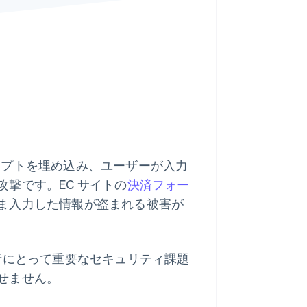
Stripe Sessions 2026
Stripe が AI の経済インフ
ラをどのように構築して
いるかをご覧ください。
こちらをご覧ください
スクリプトを埋め込み、ユーザーが入力
撃です。EC サイトの
決済フォー
ま入力した情報が盗まれる被害が
者にとって重要なセキュリティ課題
せません。