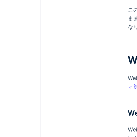
こ
ま
な
W
W
ィ
W
W