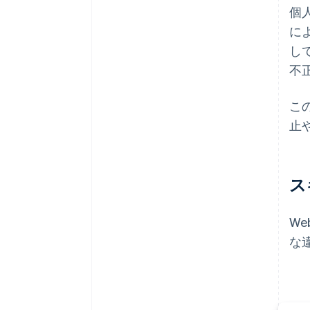
個
に
し
不
こ
止
ス
W
な