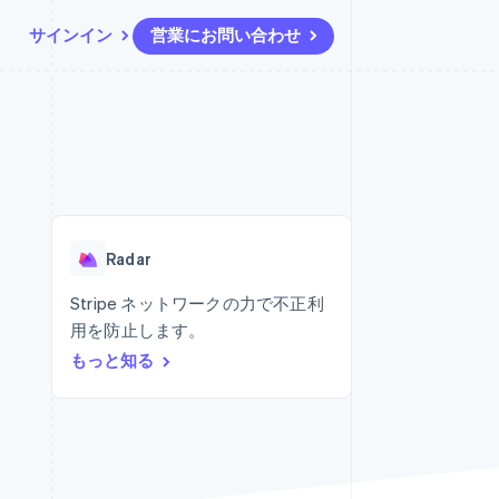
サインイン
営業にお問い合わせ
リソース
エコシステム
お問い合わせ
ームとマーケット
その他
アプリへの導入
パートナー
営業にお問い合わせ
Product roadmap
ス
コードサンプル
Stripe App Marketplace
パートナーになる
今後の予定を確認
開発者のブログ
ーム決済の構築
ャー
API ステータス
Radar
不正防止
Radar
ンメント
Atlas
スタートアップの企業設立
Stripe ネットワークの力で不正利
用を防止します。
Climate
カーボンリムーバル
もっと知る
Identity
オンライン本人確認