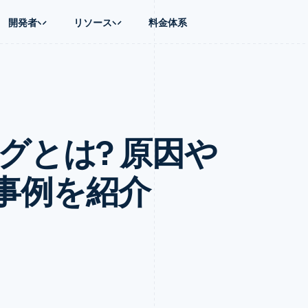
開発者
リソース
料金体系
ース別
ガイド
業種別
会社
資金管理
プラットフォ
プレイス
ンティックコマース
に問い合わせる
オンライン決済を受け付け
AI 企業
製品ロードマップ
Global Payouts
ス / ECサイト
ートプラン
構築済みの決済を実装
クリエイターエコノミ―
Sessions 年次カンファレン
第三者への入金
Connect
金融
ッショナルサービス
プラットフォームまたはマーケットプレイスを構築する
ゲーム
採用情報
プラットフォ
ングとは? 原因や
財務関連
ホスピタリティ、旅行、レジ
ニュースルーム
ルビジネス
サブスクリプションを管理
保険
Stripe Press
内決済
従量課金請求を提供
メディアおよびエンターテイ
の管理
トプレイス
ステーブルコイン担保型のカードを発行
事例を紹介
理
エージェントによるサービスのプロビジョニングと管理
非営利団体
フォーム
プロフェッショナルサービス
パブリックセクター
動計算
小売業
on