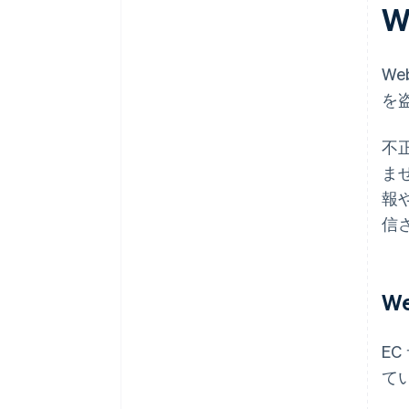
W
W
を
不
ま
報
信
W
E
て