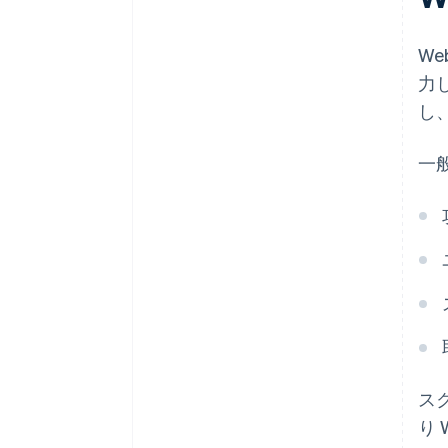
W
力
し
一
ス
り