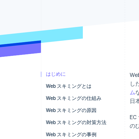
Link
スピーディーな決済
はじめに
W
し
Web スキミングとは
ム
Web スキミングの被害状況
Web スキミングの仕組み
日
スキミングとの違い
Web スキミングの原因
E
Web サイトの脆弱性
Web スキミングの対策方法
の
外部サービスや外部スクリプト
Web スキミングの事例