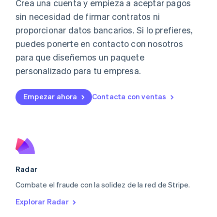
Crea una cuenta y empieza a aceptar pagos
日本語
English
sin necesidad de firmar contratos ni
Letonia
proporcionar datos bancarios. Si lo prefieres,
English
Liechtenstein
puedes ponerte en contacto con nosotros
Deutsch
English
para que diseñemos un paquete
Lituania
English
personalizado para tu empresa.
Luxemburgo
Français
Deutsch
English
Malasia
Empezar ahora
Contacta con ventas
English
简体中文
Malta
English
México
Español
English
Noruega
English
Radar
Nueva Zelandia
English
Combate el fraude con la solidez de la red de Stripe.
Países Bajos
Explorar Radar
Nederlands
English
Polonia