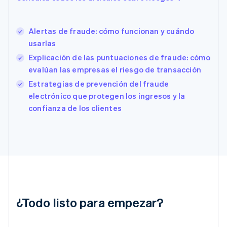
Español
English
Estados Unidos
English
Español
简体中文
Alertas de fraude: cómo funcionan y cuándo
Estonia
usarlas
English
Explicación de las puntuaciones de fraude: cómo
Finlandia
evalúan las empresas el riesgo de transacción
English
Svenska
Francia
Estrategias de prevención del fraude
Français
English
electrónico que protegen los ingresos y la
Gibraltar
confianza de los clientes
English
Grecia
English
Hungría
English
India
English
Irlanda
English
¿Todo listo para empezar?
Italia
Italiano
English
Japón