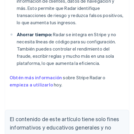
información de clientes, datos de navegación y
más. Esto permite que Radar identifique
transacciones de riesgo y reduzca falsos positivos,
lo que aumenta tus ingresos.
Ahorrar tiempo:
Radar se integra en Stripe y no
necesita líneas de código para su configuración.
También puedes controlar el rendimiento del
fraude, escribir reglas y mucho más en una sola
plataforma, lo que aumenta la eficiencia.
Obtén más información
sobre Stripe Radar o
empieza a utilizarlo
hoy.
Alemania
Deutsch
English
Australia
English
El contenido de este artículo tiene solo fines
Austria
informativos y educativos generales y no
Deutsch
English
Bélgica