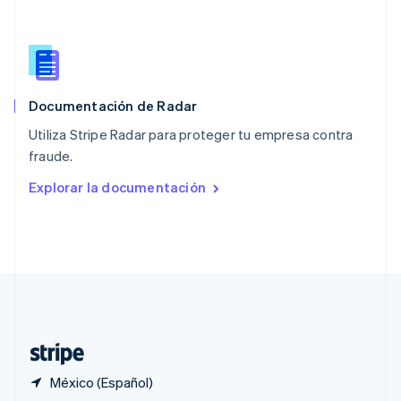
English
Portugal
Português
English
RAE de Hong Kong, China
English
简体中文
Documentación de Radar
Reino Unido
English
Utiliza Stripe Radar para proteger tu empresa contra
República Checa
fraude.
English
Rumania
Explorar la documentación
English
Singapur
English
简体中文
Suecia
Svenska
English
Suiza
Deutsch
Français
Italiano
English
Tailandia
ไทย
English
México (Español)