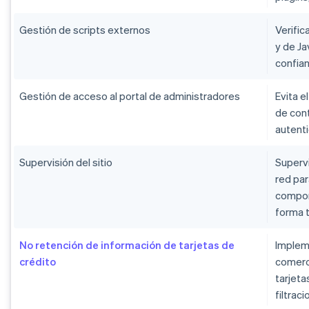
Gestión de scripts externos
Verific
y de Ja
confian
Gestión de acceso al portal de administradores
Evita e
de con
autenti
Supervisión del sitio
Supervi
red par
compor
forma 
No retención de información de tarjetas de
Impleme
crédito
comerc
tarjeta
filtrac