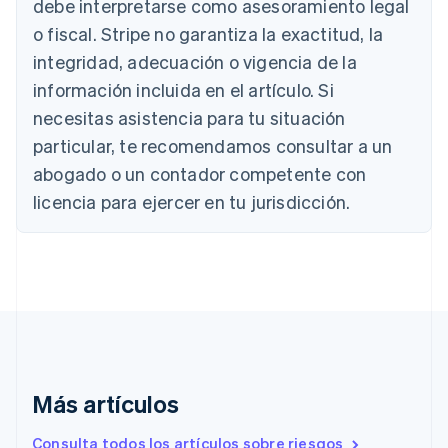
debe interpretarse como asesoramiento legal
Nederlands
Français
Deutsch
English
o fiscal. Stripe no garantiza la exactitud, la
Brasil
integridad, adecuación o vigencia de la
Português
English
Bulgaria
información incluida en el artículo. Si
English
necesitas asistencia para tu situación
Canadá
English
Français
particular, te recomendamos consultar a un
China continental
abogado o un contador competente con
简体中文
English
Chipre
licencia para ejercer en tu jurisdicción.
English
Croacia
English
Italiano
Dinamarca
English
Emiratos Árabes Unidos
English
Eslovaquia
English
Más artículos
Eslovenia
English
Italiano
Consulta todos los artículos sobre riesgos
España