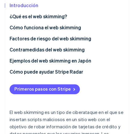
Introducción
¿Qué es el web skimming?
Ecosistema
Incidentes del web skimming
Cómo funciona el web skimming
Sesiones de Stripe 2026
Socios
Descubre cómo Stripe construye la infraestructura económi
Stripe App Marketplace
Diferencias con el skimming
Factores de riesgo del web skimming
Mirar ahora
Vulnerabilidades del sitio web
Contramedidas del web skimming
Servicios externos o scripts comprometidos
Ejemplos del web skimming en Japón
Medidas de seguridad inadecuadas
Cómo puede ayudar Stripe Radar
Primeros pasos con Stripe
El web skimming es un tipo de ciberataque en el que se
insertan scripts maliciosos en un sitio web con el
objetivo de robar información de tarjetas de crédito y
datos personales que los usuarios ingresan. Los