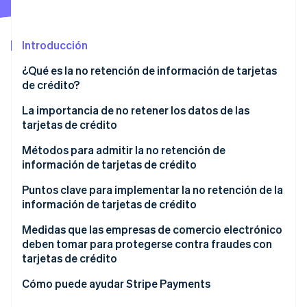
Introducción
Ecosistema
Sesiones de Stripe 2026
¿Qué es la no retención de información de tarjetas
Socios
Descubre cómo Stripe construye la infraestructura económi
de crédito?
Stripe App Marketplace
Mirar ahora
Condiciones para lograr la no retención
La importancia de no retener los datos de las
tarjetas de crédito
Métodos para admitir la no retención de
información de tarjetas de crédito
Redirigir pagos
Puntos clave para implementar la no retención de la
información de tarjetas de crédito
Método JavaScript
El cumplimiento de la normativa PCI DSS es
Medidas que las empresas de comercio electrónico
obligatorio cuando no se puede implementar la no
deben tomar para protegerse contra fraudes con
retención
tarjetas de crédito
Riesgo de paso accidental de información de la
Usa 3D Secure 2 para mejorar la verificación de
Cómo puede ayudar Stripe Payments
tarjeta
identidad