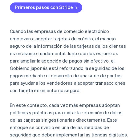
Importancia de las contramedidas frente a la
Utiliza los servicios de detección de fraude para
Primeros pasos con Stripe
manipulación o explotación de vulnerabilidades
visualizar los riesgos
Cuando las empresas de comercio electrónico
empiezan a aceptar tarjetas de crédito, el manejo
seguro de la información de las tarjetas de los clientes
es un asunto fundamental. Junto con los esfuerzos
para ampliar la adopción de pagos sin efectivo, el
Gobierno japonés está reforzando la seguridad de los
pagos mediante el desarrollo de una serie de pautas
para ayudar a los vendedores a aceptar transacciones
con tarjeta en un entorno seguro.
En este contexto, cada vez más empresas adoptan
políticas y prácticas para evitar la retención de datos
de las tarjetas sin gestionarlas directamente. Este
enfoque se convirtió en una de las medidas de
seguridad que deben implementar las tiendas digitales.