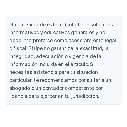
Alemania
Deutsch
English
Australia
El contenido de este artículo tiene solo fines
English
informativos y educativos generales y no
Austria
debe interpretarse como asesoramiento legal
Deutsch
English
Bélgica
o fiscal. Stripe no garantiza la exactitud, la
Nederlands
Français
Deutsch
English
integridad, adecuación o vigencia de la
Brasil
Português
English
información incluida en el artículo. Si
Bulgaria
necesitas asistencia para tu situación
English
Canadá
particular, te recomendamos consultar a un
English
Français
abogado o un contador competente con
China continental
licencia para ejercer en tu jurisdicción.
简体中文
English
Chipre
English
Croacia
English
Italiano
Dinamarca