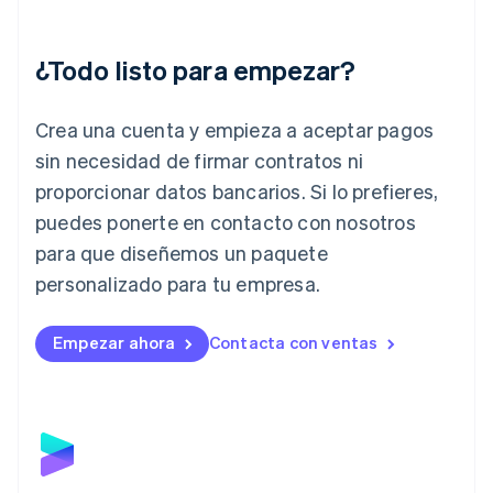
English
India
English
¿Todo listo para empezar?
Irlanda
English
Crea una cuenta y empieza a aceptar pagos
Italia
Italiano
English
sin necesidad de firmar contratos ni
Japón
proporcionar datos bancarios. Si lo prefieres,
日本語
English
Letonia
puedes ponerte en contacto con nosotros
English
para que diseñemos un paquete
Liechtenstein
personalizado para tu empresa.
Deutsch
English
Lituania
English
Empezar ahora
Contacta con ventas
Luxemburgo
Français
Deutsch
English
Malasia
English
简体中文
Malta
English
México