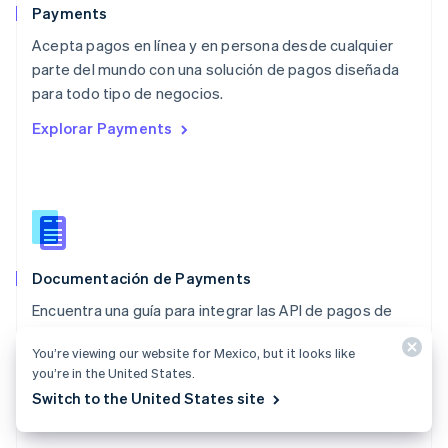
Español
English
Payments
Noruega
Acepta pagos en línea y en persona desde cualquier
English
parte del mundo con una solución de pagos diseñada
Nueva Zelandia
English
para todo tipo de negocios.
Países Bajos
Explorar Payments
Nederlands
English
Polonia
English
Portugal
Português
English
RAE de Hong Kong, China
English
简体中文
Documentación de Payments
Reino Unido
English
Encuentra una guía para integrar las API de pagos de
República Checa
Stripe.
English
You’re viewing our website for Mexico, but it looks like
Rumania
Explorar la documentación
you’re in the United States.
English
Switch to the United States site
Singapur
English
简体中文
Suecia