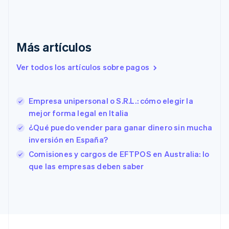
English
Emiratos Árabes Unidos
English
Eslovaquia
Más artículos
English
Eslovenia
Ver todos los artículos sobre pagos
English
Italiano
España
Español
English
Empresa unipersonal o S.R.L.: cómo elegir la
Estados Unidos
English
Español
简体中文
mejor forma legal en Italia
Estonia
¿Qué puedo vender para ganar dinero sin mucha
English
inversión en España?
Finlandia
English
Svenska
Comisiones y cargos de EFTPOS en Australia: lo
Francia
que las empresas deben saber
Français
English
Gibraltar
English
Grecia
English
Hungría