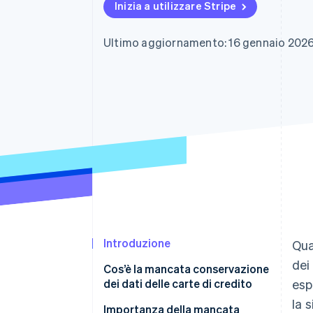
Inizia a utilizzare Stripe
Link
Pagamento accelerato
Financial Connections
Ultimo aggiornamento: 16 gennaio 202
Conti finanziari collegati
Introduzione
Qua
dei
Cos’è la mancata conservazione
dei dati delle carte di credito
esp
la 
Condizioni per ottenere la
Importanza della mancata