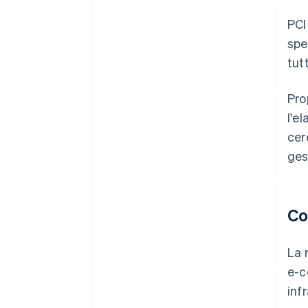
PCI
spe
tut
Pro
l'e
cer
ges
Co
La 
e-c
inf