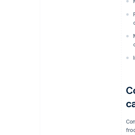
rischi
C
ca
Con
fro