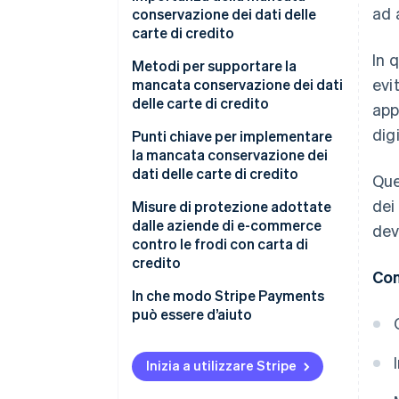
ad 
mancata conservazione
conservazione dei dati delle
carte di credito
In 
Metodi per supportare la
evi
mancata conservazione dei dati
delle carte di credito
app
dig
Reindirizzamento dei
Punti chiave per implementare
pagamenti
la mancata conservazione dei
dati delle carte di credito
Que
Tipo JavaScript
dei
La conformità a PCI DSS è
Misure di protezione adottate
obbligatoria quando non è
dalle aziende di e-commerce
dev
possibile ottenere la mancata
contro le frodi con carta di
conservazione
credito
Con
Rischio di trasferimento
Usare 3D Secure 2 per
In che modo Stripe Payments
accidentale dei dati delle carte
migliorare la verifica
può essere d’aiuto
dell’identità
Importanza delle misure contro
la manomissione o lo
Utilizzare servizi di rilevamento
Inizia a utilizzare Stripe
sfruttamento delle vulnerabilità
delle frodi per visualizzare i