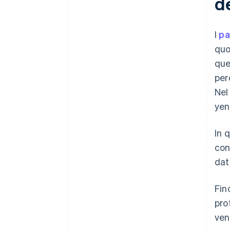
de
I
pa
quo
que
per
Nel
yen
In 
con
dat
Fin
pro
ven