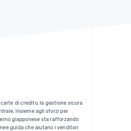
Stripe Sessions 2026
Scopri come Stripe sta
costruendo
l'infrastruttura
economica per l'IA.
Guarda ora
arte di credito, la gestione sicura
trale. Insieme agli sforzi per
verno giapponese sta rafforzando
inee guida che aiutano i venditori