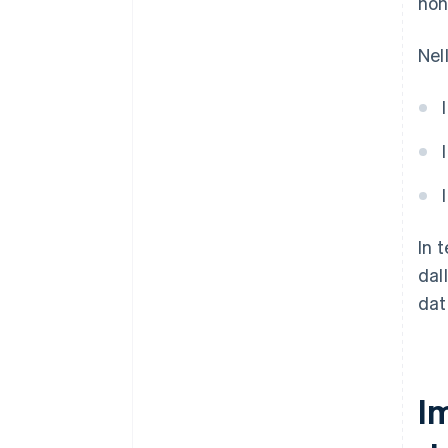
non
Nel
In 
dal
dat
I