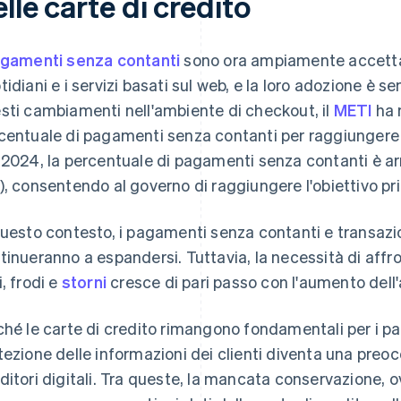
lle carte di credito
gamenti senza contanti
sono ora ampiamente accettati
tidiani e i servizi basati sul web, e la loro adozione è s
sti cambiamenti nell'ambiente di checkout, il
METI
ha 
centuale di pagamenti senza contanti per raggiungere 
 2024, la percentuale di pagamenti senza contanti è arri
), consentendo al governo di raggiungere l'obiettivo pri
questo contesto, i pagamenti senza contanti e transazio
tinueranno a espandersi. Tuttavia, la necessità di af
i, frodi e
storni
cresce di pari passo con l'aumento dell
ché le carte di credito rimangono fondamentali per i p
tezione delle informazioni dei clienti diventa una preo
ditori digitali. Tra queste, la mancata conservazione, ov