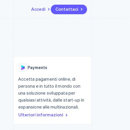
Accedi
Contattaci
Risorse
Ecosistema
Recapiti
me e marketplace
Altro
Integrazioni app
Partner
Contattaci
Product roadmap
ns
Esempi di codice
Stripe App Marketplace
Diventa nostro partner
Scopri cosa ti aspetta
 piattaforme
Blog per sviluppatori
 platforms
ibero
Stato dell'API
Radar
ari integrati
Prevenzione delle frodi
Payments
 fisiche
Atlas
Costituzione di start-up
Accetta pagamenti online, di
persona e in tutto il mondo con
Climate
Rimozione del carbonio
una soluzione sviluppata per
qualsiasi attività, dalle start-up in
Identity
Verifica online dell'identità
espansione alle multinazionali.
Ulteriori informazioni