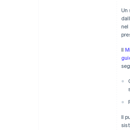
Un 
dal
nel
pre
Il
Mi
gui
seg
Il 
sis