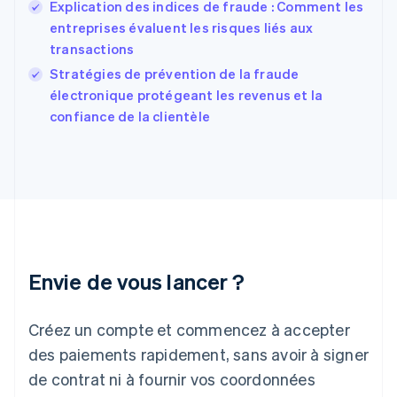
English
Svenska
Explication des indices de fraude : Comment les
France
entreprises évaluent les risques liés aux
Français
English
transactions
Gibraltar
English
Stratégies de prévention de la fraude
Grèce
électronique protégeant les revenus et la
English
confiance de la clientèle
Hongrie
English
Inde
English
Irlande
English
Italie
Italiano
English
Japon
Envie de vous lancer ?
日本語
English
Lettonie
Créez un compte et commencez à accepter
English
Liechtenstein
des paiements rapidement, sans avoir à signer
Deutsch
English
de contrat ni à fournir vos coordonnées
Lituanie