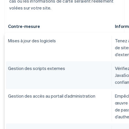
cas où les informations de carte seraient réellement
volées sur votre site.
Contre-mesure
Inform
Mises à jour des logiciels
Tenez à
de sit
d’exten
Gestion des scripts externes
Vérifie
JavaScr
confia
Gestion des accès au portail d’administration
Empêch
œuvre 
de pass
d’authe