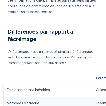
des informations clients, mais aussi la suspension des
opérations de commerce en ligne et une atteinte à la
réputation d’une entreprise.
Différences par rapport à
l’écrémage
L’« écrémage » est un concept similaire à l’écrémage
web. Les principales différences entre l’écrémage et
l’écrémage web sont les suivantes :
Écré
Emplacements vulnérables
Guiche
Méthodes d’attaque
Les in