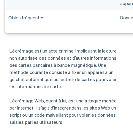
appare
Cibles fréquentes
Donné
L’écrémage est un acte criminel impliquant la lecture
non autorisée des données et d’autres informations
des cartes bancaires à bande magnétique. Une
méthode courante consiste à fixer un appareil à un
guichet automatique ou lecteur de cartes pour voler
les informations de carte.
L’écrémage Web, quant à lui, est une attaque menée
par Internet; il s’agit d’intégrer dans les sites Web un
script ou un code malveillant pour voler les données
saisies par les utilisateurs.