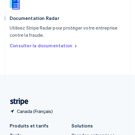
English
Roumanie
English
Documentation Radar
Royaume-Uni
English
Utilisez Stripe Radar pour protéger votre entreprise
Singapour
contre la fraude.
English
简体中文
Slovaquie
Consulter la documentation
English
Slovénie
English
Italiano
Suède
Svenska
English
Suisse
Deutsch
Français
Italiano
English
Thaïlande
ไทย
English
Canada (Français)
Produits et tarifs
Solutions