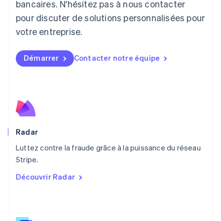
English
bancaires. N'hésitez pas à nous contacter
Luxembourg
pour discuter de solutions personnalisées pour
Français
Deutsch
English
Malaisie
votre entreprise.
English
简体中文
Malte
Démarrer
Contacter notre équipe
English
Mexique
Español
English
Norvège
English
Nouvelle-Zélande
English
Pays-Bas
Radar
Nederlands
English
Luttez contre la fraude grâce à la puissance du réseau
Pologne
English
Stripe.
Portugal
Découvrir Radar
Português
English
RAS de Hong Kong, Chine
English
简体中文
République tchèque