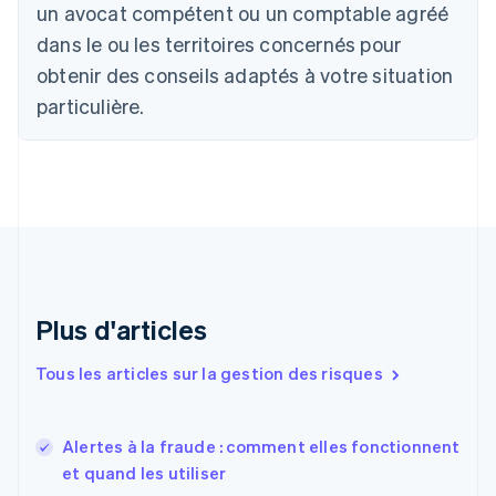
Português
English
un avocat compétent ou un comptable agréé
Bulgarie
dans le ou les territoires concernés pour
English
Canada
obtenir des conseils adaptés à votre situation
English
Français
particulière.
Chine continentale
简体中文
English
Chypre
English
Croatie
English
Italiano
Danemark
English
Émirats arabes unis
English
Plus d'articles
Espagne
Español
English
Tous les articles sur la gestion des risques
Estonie
English
États-Unis
Alertes à la fraude : comment elles fonctionnent
English
Español
简体中文
et quand les utiliser
Finlande