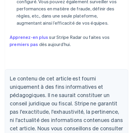
configuré. Vous pouvez également surveiller vos
performances en matière de fraude, définir des
règles, etc., dans une seule plateforme,
augmentant ainsi l’efficacité de vos équipes.
Apprenez-en plus
sur Stripe Radar ou faites vos
premiers pas
dès aujourd’hui.
Le contenu de cet article est fourni
Allemagne
uniquement à des fins informatives et
Deutsch
English
Australie
pédagogiques. Il ne saurait constituer un
English
conseil juridique ou fiscal. Stripe ne garantit
Autriche
Deutsch
English
pas l'exactitude, l'exhaustivité, la pertinence,
Belgique
ni l'actualité des informations contenues dans
Nederlands
Français
Deutsch
English
Brésil
cet article. Nous vous conseillons de consulter