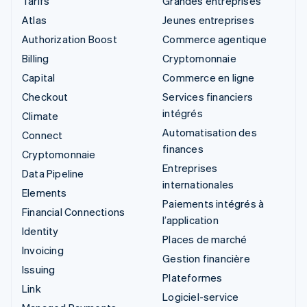
Tarifs
Grandes entreprises
Atlas
Jeunes entreprises
Authorization Boost
Commerce agentique
Billing
Cryptomonnaie
Capital
Commerce en ligne
Checkout
Services financiers
intégrés
Climate
Automatisation des
Connect
finances
Cryptomonnaie
Entreprises
Data Pipeline
internationales
Elements
Paiements intégrés à
Financial Connections
l’application
Identity
Places de marché
Invoicing
Gestion financière
Issuing
Plateformes
Link
Logiciel-service