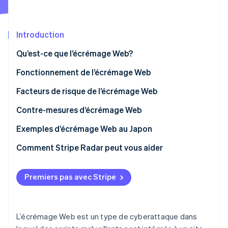
Commerce de détail
État des API
Atlas
Constitution d'une entreprise
Introduction
Climate
Élimination du carbone
Écosystème
Qu’est-ce que l’écrémage Web?
Identity
Partenaires
Vérification de l'identité
Incidents d’écrémage Web
Fonctionnement de l’écrémage Web
Stripe App Marketplace
Différences par rapport à l’écrémage
Facteurs de risque de l’écrémage Web
Vulnérabilités des sites Web
Contre-mesures d’écrémage Web
Stripe Sessions 2026
Services ou scripts externes compromis
Exemples d’écrémage Web au Japon
Découvrez comment Stripe construit l’infrastructure écon
l’IA.
Mesures de sécurité inadéquates
Comment Stripe Radar peut vous aider
Regarder
Premiers pas avec Stripe
L’écrémage Web est un type de cyberattaque dans