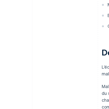
D
L’é
mal
Mal
du 
cha
com