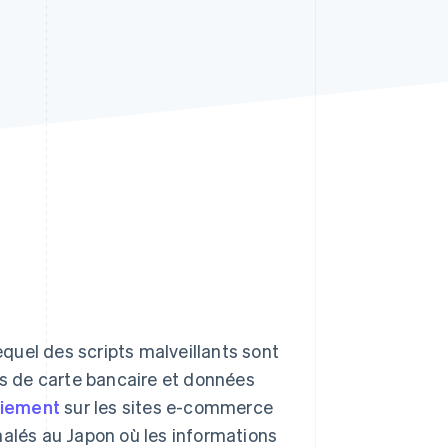
Stripe Sessions 2026
Découvrez comment
Stripe construit
l’infrastructure
économique de l’IA.
Regarder la vidéo
quel des scripts malveillants sont
ns de carte bancaire et données
aiement
sur les sites e-commerce
nalés au Japon où les informations