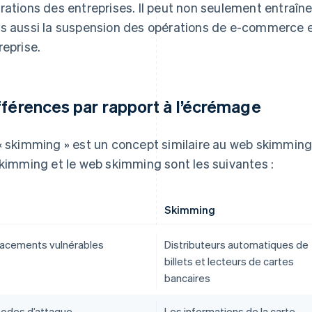
rations des entreprises. Il peut non seulement entraîner
s aussi la suspension des opérations de e-commerce et
reprise.
fférences par rapport à l’écrémage
« skimming » est un concept similaire au web skimming.
skimming et le web skimming sont les suivantes :
Skimming
acements vulnérables
Distributeurs automatiques de
billets et lecteurs de cartes
bancaires
odes d’attaque
Les informations de la carte