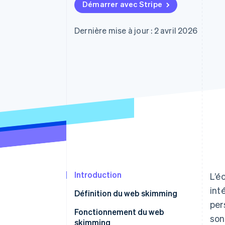
Authorization Boost
Démarrer avec Stripe
Acceptation optimisée
Link
Paiements accélérés
Dernière mise à jour : 2 avril 2026
Financial Connections
Comptes financiers associés
Introduction
L’é
int
Définition du web skimming
per
Incidents d’écrémage Web
Fonctionnement du web
son
skimming