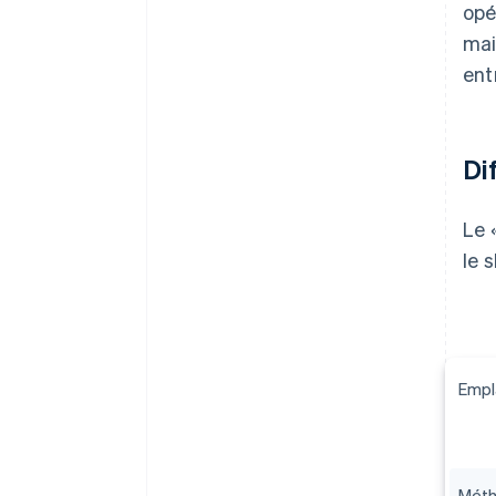
opé
mai
ent
Di
Le 
le 
Empl
Méth