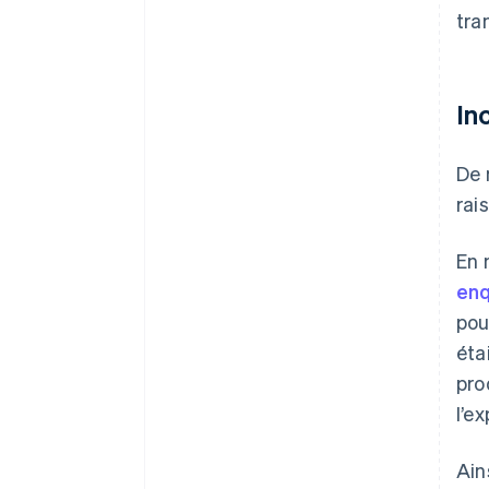
tra
In
De 
rai
En 
enq
pou
éta
pro
l’e
Ain