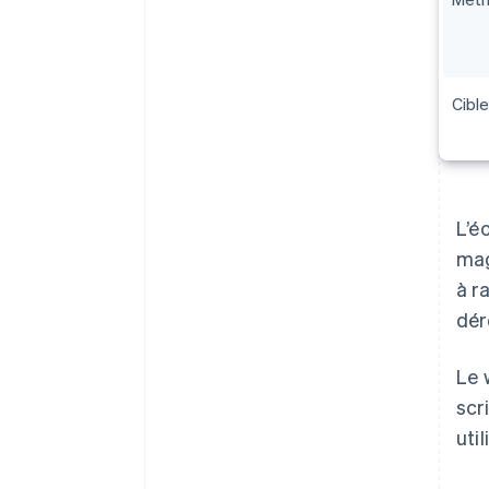
Cibl
L’é
mag
à r
dér
Le 
scr
util