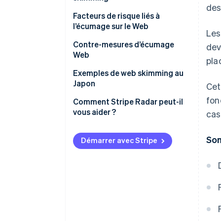
Différences par rapport à
des
l’écrémage
Facteurs de risque liés à
l’écumage sur le Web
Les
Vulnérabilités des sites Web
Contre-mesures d’écumage
dev
Web
pla
Services ou scripts externes
compromis
Exemples de web skimming au
Japon
Cet
Mesures de sécurité
fon
inadéquates
Comment Stripe Radar peut-il
vous aider ?
cas
Som
Démarrer avec Stripe