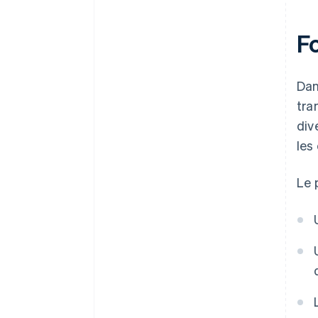
F
Dan
tra
div
les
Le 