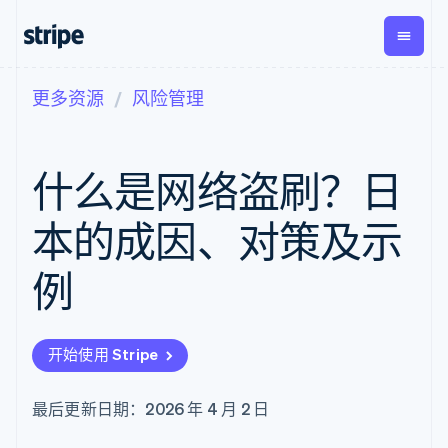
更多资源
风险管理
按企业阶段
文档
学习
支付
营收
资金管
平台
理
易市
大型企业
Stripe 文档
博客
Payments
Billing
初创企业
API 参考文档
客户案例
什么是网络盗刷？日
在线支付
经常性收入
Global
Conn
库与 SDK
指南
Payment links
Metronome
Payouts
Stripe Apps
按用量计费
平台
本的成因、对策及示
无代码支付
Subscriptions
向第三
按应用场景
Checkout
方打款
支持
预构建支付界
订阅管理
例
指南
智能体商务
面
Invoicing
加密货币
获取支持
一次性或定期
Elements
电子商务
接受线上付款
托管支持方案
灵活的 UI 组件
账单
嵌入式金融
实施预置结账流程
专业服务
Payment
Tax
开始使用 Stripe
财务自动化
构建平台或交易市场
methods
销售税和增值
全球化企业
管理订阅
接入 125+ 种支
税自动化
应用内支付
提供按用量计费
付方式
Revenue
最后更新日期：2026 年 4 月 2 日
交易市场
发行稳定币支持的支付卡
Authorization
Recognition
公司
资金管理
通过智能体配置和管理服
Boost
会计自动化
平台
务