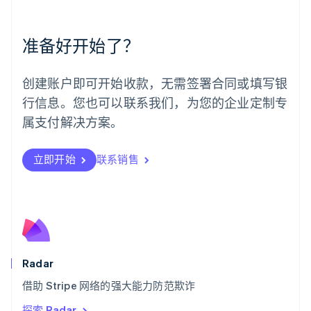
墨西哥
Español
English
挪威
准备好开始了？
English
葡萄牙
Português
English
创建账户即可开始收款，无需签署合同或填写银
日本
行信息。您也可以联系我们，为您的企业定制专
日本語
English
瑞典
属支付解决方案。
Svenska
English
瑞士
Deutsch
Français
Italiano
English
立即开始
联系销售
塞浦路斯
English
斯洛伐克
English
斯洛文尼亚
English
Italiano
泰国
Radar
ไทย
English
希腊
借助 Stripe 网络的强大能力防范欺诈
English
探索 Radar