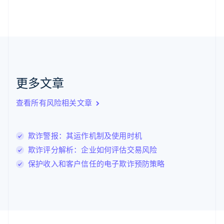
加拿大
English
Français
捷克
English
克罗地亚
English
Italiano
拉脱维亚
English
更多文章
立陶宛
English
列支敦士登
查看所有风险相关文章
Deutsch
English
卢森堡
Français
Deutsch
English
欺诈警报：其运作机制及使用时机
罗马尼亚
欺诈评分解析：企业如何评估交易风险
English
马尔他
保护收入和客户信任的电子欺诈预防策略
English
马来西亚
English
简体中文
美国
English
Español
简体中文