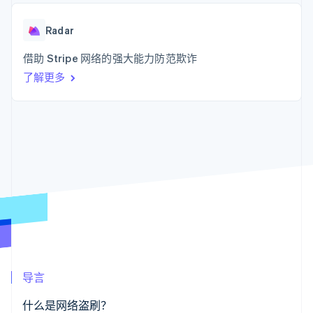
支付成功率优
Stripe Sigma
产品路线图
SaaS
化
自定义报告
Sessions 年度大会
Link
Data Pipeline
Radar
招聘
加速结账
数据同步
资讯中心
资源
借助 Stripe 网络的强大能力防范欺诈
Stripe Press
按行业
了解更多
应用集成
AI 企业
代码示例
更多
创作者经济
开发者博客
联系
Product roadmap
游戏
API 状态
了解未来规划
酒店、旅游与休闲
联系销售
保险
Radar
成为合作伙伴
媒体与娱乐
欺诈防范
非营利组织
Atlas
专业服务
初创企业注册
公共部门
零售
Climate
碳移除
生态系统
导言
合作伙伴
Stripe App Marketplace
什么是网络盗刷？
Stripe Sessions 2026