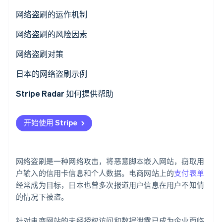
了解 Stripe 如何为 AI 构建经济基础设施。
网络盗刷事件
网络盗刷的运作机制
立即观看
与盗刷的区别
网络盗刷的风险因素
网站漏洞
网络盗刷对策
外部服务或脚本被攻破
日本的网络盗刷示例
安全措施不足
Stripe Radar 如何提供帮助
开始使用 Stripe
网络盗刷是一种网络攻击，将恶意脚本嵌入网站，窃取用
户输入的信用卡信息和个人数据。电商网站上的
支付表单
经常成为目标，日本也曾多次报道用户信息在用户不知情
的情况下被盗。
针对电商网站的未经授权访问和数据泄露已成为企业面临