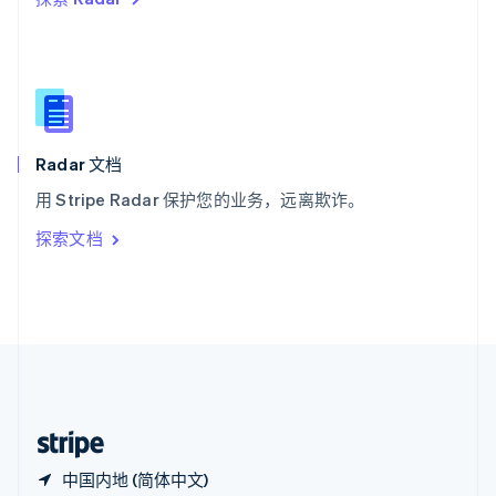
西班牙
Español
English
新加坡
English
简体中文
新西兰
English
匈牙利
English
Radar 文档
意大利
用 Stripe Radar 保护您的业务，远离欺诈。
Italiano
English
印度
探索文档
English
英国
English
直布罗陀
English
中国内地
简体中文
English
中国香港特别行政区
English
简体中文
中国内地 (简体中文)