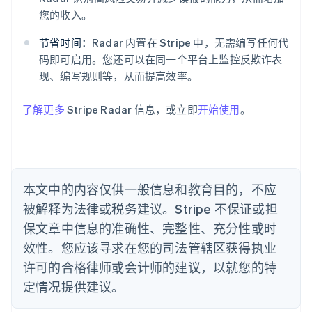
奥地利
您的收入。
Deutsch
English
澳大利亚
节省时间：
Radar 内置在 Stripe 中，无需编写任何代
English
巴西
码即可启用。您还可以在同一个平台上监控反欺诈表
Português
English
现、编写规则等，从而提高效率。
保加利亚
English
了解更多
Stripe Radar 信息，或立即
开始使用
。
比利时
Nederlands
Français
Deutsch
English
波兰
English
丹麦
English
本文中的内容仅供一般信息和教育目的，不应
德国
被解释为法律或税务建议。Stripe 不保证或担
Deutsch
English
法国
保文章中信息的准确性、完整性、充分性或时
Français
English
效性。您应该寻求在您的司法管辖区获得执业
芬兰
许可的合格律师或会计师的建议，以就您的特
English
Svenska
定情况提供建议。
荷兰
Nederlands
English