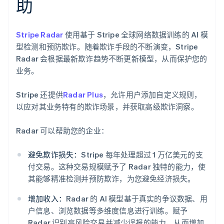
助
Stripe Radar
使用基于 Stripe 全球网络数据训练的 AI 模
型检测和预防欺诈。随着欺诈手段的不断演变，Stripe
Radar 会根据最新欺诈趋势不断更新模型，从而保护您的
业务。
Stripe 还提供
Radar Plus
，允许用户添加自定义规则，
以应对其业务特有的欺诈场景，并获取高级欺诈洞察。
Radar 可以帮助您的企业：
避免欺诈损失：
Stripe 每年处理超过 1 万亿美元的支
阿联酋
付交易。这种交易规模赋予了 Radar 独特的能力，使
English
其能够精准检测并预防欺诈，为您避免经济损失。
爱尔兰
English
增加收入：
Radar 的 AI 模型基于真实的争议数据、用
爱沙尼亚
户信息、浏览数据等多维度信息进行训练。赋予
English
Radar 识别高风险交易并减少误报的能力，从而增加