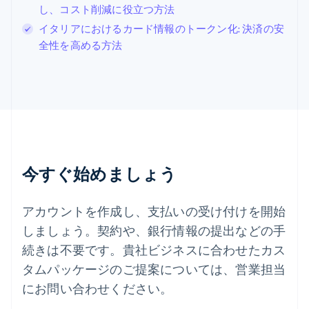
Svenska
English
し、コスト削減に役立つ方法
スペイン
イタリアにおけるカード情報のトークン化: 決済の安
Español
English
全性を高める方法
スロバキア
English
スロベニア
English
Italiano
タイ
ไทย
English
チェコ共和国
English
デンマーク
今すぐ始めましょう
English
ドイツ
Deutsch
English
アカウントを作成し、支払いの受け付けを開始
ニュージーランド
しましょう。契約や、銀行情報の提出などの手
English
ノルウェー
続きは不要です。貴社ビジネスに合わせたカス
English
タムパッケージのご提案については、営業担当
ハンガリー
にお問い合わせください。
English
フィンランド