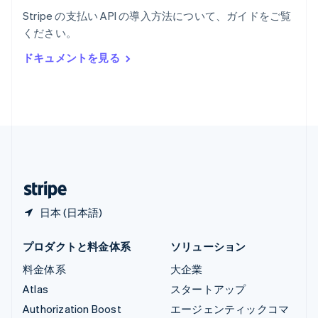
English
Stripe の支払い API の導入方法について、ガイドをご覧
リヒテンシュタイン
ください。
Deutsch
English
ルーマニア
ドキュメントを見る
English
ルクセンブルグ
Français
Deutsch
English
中国香港特別行政区
English
简体中文
中国本土
简体中文
English
日本
日本語
English
日本 (日本語)
プロダクトと料金体系
ソリューション
料金体系
大企業
Atlas
スタートアップ
Authorization Boost
エージェンティックコマ