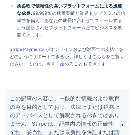
柔柔軟で信頼性の高いプラットフォームによる迅速
な成長:
99.999% の稼働実績と業界トップクラスの信
頼性を備え、あなたの成長に合わせてスケールする
よう設計されたプラットフォーム上でビジネスを展
開できます。
Stripe Payments
がオンラインおよび対面での支払いを
どのようにサポートできるか、詳しくはこちらをご覧く
アイルランド
ださい。または、
今すぐ始める
こともできます。
English
アメリカ
English
Español
简体中文
アラブ首長国連邦
English
イギリス
この記事の内容は、一般的な情報および教育
English
のみを目的としており、法律上または税務上
イタリア
のアドバイスとして解釈されるべきではあり
Italiano
English
インド
ません。Stripe は、記事内の情報の正確性、完
English
全性、妥当性、または最新性を保証または請
エストニア