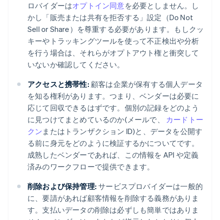
ロバイダーは
オプトイン同意
を必要としません。し
かし「販売または共有を拒否する」設定（Do Not
Sell or Share）を尊重する必要があります。もしクッ
キーやトラッキングツールを使って不正検出や分析
を行う場合は、それらがオプトアウト権と衝突して
いないか確認してください。
アクセスと携帯性:
顧客は企業が保有する個人データ
を知る権利があります。つまり、ベンダーは必要に
応じて回収できるはずです。個別の記録をどのよう
に見つけてまとめているのか(メールで、
カードトー
クン
またはトランザクション ID)と、データを公開す
る前に身元をどのように検証するかについてです。
成熟したベンダーであれば、この情報を API や定義
済みのワークフローで提供できます。
削除および保持管理:
サービスプロバイダーは一般的
に、要請があれば顧客情報を削除する義務がありま
す。支払いデータの削除は必ずしも簡単ではありま