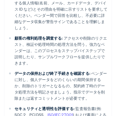
する個人情報(名前、メール、カードデータ、デバイ
ス ID など)とその理由を明確に示すリストを要求して
ください。ベンダー間で回答を比較し、不必要に詳
細なデータ収集が警告サインであることを理解しま
しょう。
顧客の権利処理を調査する:
アクセスや削除のリクエ
スト、検証や処理時間の処理方法を問う。強力なベ
ンダーは、このプロセスをステップバイステップで
説明したり、サンプルワークフローを提供したりで
きます。
データの保持および終了手続きを確認する:
ベンダー
に対し、個人データをどのくらいの期間保持する
か、削除のトリガーとなるもの、契約終了時のデー
タ処理方法を明記させましょう。指示でデータを削
除または返すコミットメントが必要です。
セキュリティと透明性を評価する:
監査報告書(例:
SOC 2、PCI DSS、
ISO/IEC 27001
) および書面による