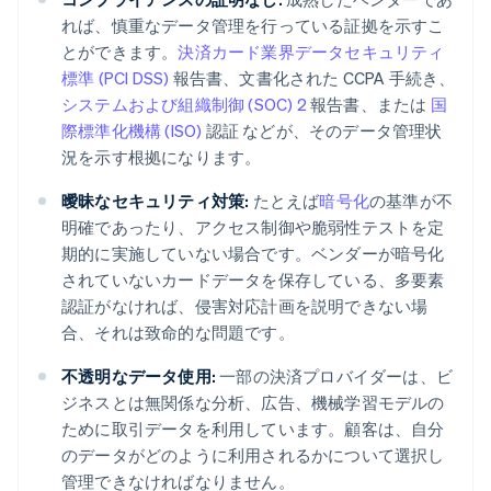
れば、慎重なデータ管理を行っている証拠を示すこ
とができます。
決済カード業界データセキュリティ
標準 (PCI DSS)
報告書、文書化された CCPA 手続き、
システムおよび組織制御 (SOC) 2
報告書、または
国
際標準化機構 (ISO)
認証 などが、そのデータ管理状
況を示す根拠になります。
曖昧なセキュリティ対策:
たとえば
暗号化
の基準が不
明確であったり、アクセス制御や脆弱性テストを定
期的に実施していない場合です。ベンダーが暗号化
されていないカードデータを保存している、多要素
認証がなければ、侵害対応計画を説明できない場
合、それは致命的な問題です。
不透明なデータ使用:
一部の決済プロバイダーは、ビ
ジネスとは無関係な分析、広告、機械学習モデルの
ために取引データを利用しています。顧客は、自分
のデータがどのように利用されるかについて選択し
管理できなければなりません。