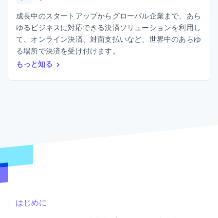
Recognition
ポーネント
SaaS
従量課金請求を提供
決済手段
製品ロードマップ
成長中のスタートアップからグローバル企業まで、あら
ステーブルコイン担保型
会計管理の
125 以上の決
Sessions 年次カンファ
のカードを発行
ゆるビジネスに対応できる決済ソリューションを利用し
自動化
済手段を利用
レンス
エージェントによるサー
Stripe
て、オンライン決済、対面支払いなど、世界中のあらゆ
可能
Terminal
採用情報
ビスのプロビジョニング
Sigma
業種別
対面支払い
ニュースルーム
る場所で決済を受け付けます。
と管理
カスタムレ
Authorization
Stripe Press
もっと知る
ポート
Boost
AI 企業
Data
決済成功率の
クリエイターエコノミ―
Pipeline
最適化
ゲーム
リソース
データの同
Link
ホスピタリティ、旅行、
お問い合わせ
期
スピーディー
レジャー
な決済
保険
アプリへの導入
営業にお問い合わせ
メディアおよびエンター
コードサンプル
パートナーになる
テインメント
開発者のブログ
非営利団体
API ステータス
プロフェッショナルサー
その他
ビス
Product roadmap
パブリックセクター
今後の予定を確認
小売業
Radar
不正防止
はじめに
エコシステム
Atlas
スタートアップの企業設立