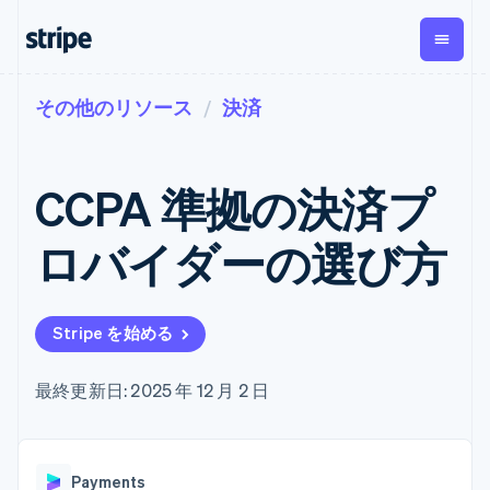
その他のリソース
決済
企業規模別
ドキュメント
学ぶ
支払い
収益
資金管
プラッ
理
フォー
大企業向け
Stripe のドキュメント
ブログ
とマー
Payments
Billing
スタートアップ向け
API リファレンス
導入事例
CCPA 準拠の決済プ
オンライン決
経常収益
ットプ
Global
ライブラリと SDK
ガイド
済
Metronome
Payouts
イス
Stripe Apps
Managed
ロバイダーの選び方
従量課金
Payments
第三者
Connec
ユースケース別
マーチャント
サブスクリ
への入
サポート
プション
オブレコード
金
プラッ
ガイド
エージェンティックコマ
サブスクリ
ソリューショ
Payment links
フォー
ース
サポートに問い合わせる
プションの
Stripe を始める
ン
決済の
E コマース / ECサイト
オンライン決済を受け付
管理サポートプラン
コーディング
管理
Invoicing
築
埋込型金融
け
プロフェッショナルサー
1 回限りまた
不要の決済ペ
請求・財務関連
構築済みの決済を実装
ビス
最終更新日: 2025 年 12 月 2 日
は継続
ージ
Checkout
グローバルビジネス
プラットフォームまたは
構築済み決済
Tax
アプリ内決済
マーケットプレイスを構
消費税と
UI
マーケットプレイス
築する
VAT の自動
Elements
資金管理
サブスクリプションを管
柔軟な UI コン
計算
Revenue
会社
Payments
プラットフォーム
理