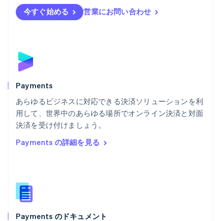
English
Svenska
今すぐ始める
営業にお問い合わせ
ブラジル
Português
English
フランス
Français
English
ブルガリア
English
ベルギー
Nederlands
Français
Deutsch
English
Payments
ポーランド
あらゆるビジネスに対応できる決済ソリューションを利
English
用して、世界中のあらゆる場所でオンライン決済と対面
ポルトガル
Português
English
決済を受け付けましょう。
マルタ
Payments の詳細を見る
English
マレーシア
English
简体中文
メキシコ
Español
English
ラトビア
English
Payments のドキュメント
リトアニア