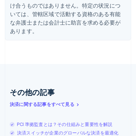
English
け合うものではありません。特定の状況につ
オーストラリア
いては、管轄区域で活動する資格のある有能
English
オーストリア
な弁護士または会計士に助言を求める必要が
Deutsch
English
あります。
オランダ
Nederlands
English
カナダ
English
Français
キプロス
English
ギリシア
English
クロアチア
その他の記事
English
Italiano
ジブラルタル
English
決済に関する記事をすべて見る
シンガポール
English
简体中文
スイス
PCI 準拠監査とは？その仕組みと重要性を解説
Deutsch
Français
Italiano
English
決済スイッチが企業のグローバルな決済を最適化
スウェーデン