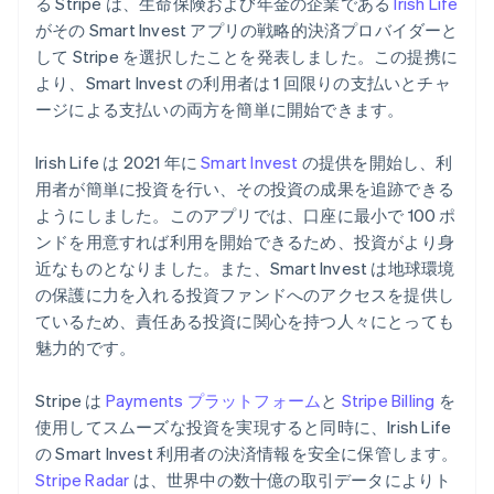
る Stripe は、生命保険および年金の企業である
Irish Life
English
パートナー
がその Smart Invest アプリの戦略的決済プロバイダーと
Climate
シンガポール
Stripe App Marketplace
カーボンリムーバル
して Stripe を選択したことを発表しました。この提携に
English
简体中文
スイス
より、Smart Invest の利用者は 1 回限りの支払いとチャ
Identity
Deutsch
Français
Italiano
English
オンライン本人確認
ージによる支払いの両方を簡単に開始できます。
スウェーデン
Svenska
English
Irish Life は 2021 年に
Smart Invest
の提供を開始し、利
スペイン
用者が簡単に投資を行い、その投資の成果を追跡できる
Español
English
スロバキア
ようにしました。このアプリでは、口座に最小で 100 ポ
Stripe Sessions 2026
English
ンドを用意すれば利用を開始できるため、投資がより身
Stripe が AI の経済インフラをどのように構築しているかを
スロベニア
近なものとなりました。また、Smart Invest は地球環境
ご覧ください。
English
Italiano
の保護に力を入れる投資ファンドへのアクセスを提供し
こちらをご覧ください
タイ
ているため、責任ある投資に関心を持つ人々にとっても
ไทย
English
チェコ共和国
魅力的です。
English
デンマーク
Stripe は
Payments プラットフォーム
と
Stripe Billing
を
English
使用してスムーズな投資を実現すると同時に、Irish Life
ドイツ
の Smart Invest 利用者の決済情報を安全に保管します。
Deutsch
English
Stripe Radar
は、世界中の数十億の取引データによりト
ニュージーランド