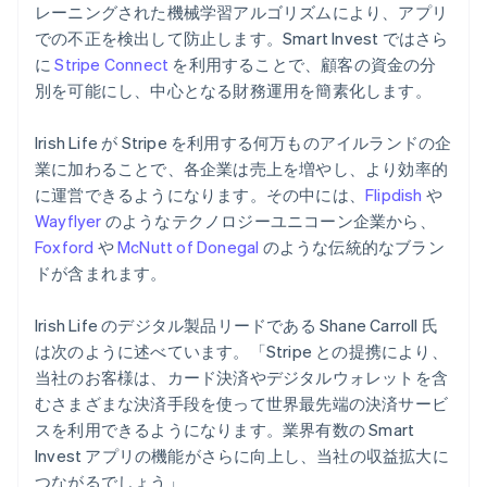
レーニングされた機械学習アルゴリズムにより、アプリ
English
ノルウェー
での不正を検出して防止します。Smart Invest ではさら
English
に
Stripe Connect
を利用することで、顧客の資金の分
ハンガリー
別を可能にし、中心となる財務運用を簡素化します。
English
フィンランド
Irish Life が Stripe を利用する何万ものアイルランドの企
English
Svenska
ブラジル
業に加わることで、各企業は売上を増やし、より効率的
Português
English
に運営できるようになります。その中には、
Flipdish
や
フランス
Wayflyer
のようなテクノロジーユニコーン企業から、
Français
English
Foxford
や
McNutt of Donegal
のような伝統的なブラン
ブルガリア
ドが含まれます。
English
ベルギー
Nederlands
Français
Deutsch
English
Irish Life のデジタル製品リードである Shane Carroll 氏
ポーランド
は次のように述べています。「Stripe との提携により、
English
当社のお客様は、カード決済やデジタルウォレットを含
ポルトガル
むさまざまな決済手段を使って世界最先端の決済サービ
Português
English
マルタ
スを利用できるようになります。業界有数の Smart
English
Invest アプリの機能がさらに向上し、当社の収益拡大に
マレーシア
つながるでしょう」