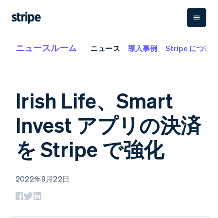
ニュースルーム
ニュース
導入事例
Stripe につい
企業規模別
ドキュメント
学ぶ
支払い
収益
資金管
プラッ
理
フォー
大企業向け
Stripe のドキュメント
ブログ
とマー
Payments
Billing
スタートアップ向け
API リファレンス
導入事例
オンライン決
経常収益
ットプ
Global
ライブラリと SDK
ガイド
Irish Life、Smart
済
Metronome
Payouts
イス
Stripe Apps
Managed
従量課金
Payments
第三者
Invest アプリの決済
Connec
ユースケース別
マーチャント
サブスクリ
への入
サポート
プション
オブレコード
金
プラッ
ガイド
エージェンティックコマ
サブスクリ
ソリューショ
Payment links
を Stripe で強化
フォー
ース
サポートに問い合わせる
プションの
ン
決済の
E コマース / ECサイト
オンライン決済を受け付
管理サポートプラン
コーディング
管理
Invoicing
アイルランド
築
埋込型金融
け
プロフェッショナルサー
1 回限りまた
不要の決済ペ
English
請求・財務関連
構築済みの決済を実装
ビス
は継続
ージ
Checkout
アメリカ
2022年9月22日
グローバルビジネス
プラットフォームまたは
構築済み決済
Tax
English
Español
简体中文
アプリ内決済
マーケットプレイスを構
消費税と
UI
アラブ首長国連邦
マーケットプレイス
築する
VAT の自動
Elements
English
資金管理
サブスクリプションを管
柔軟な UI コン
計算
Revenue
会社
イギリス
プラットフォーム
理