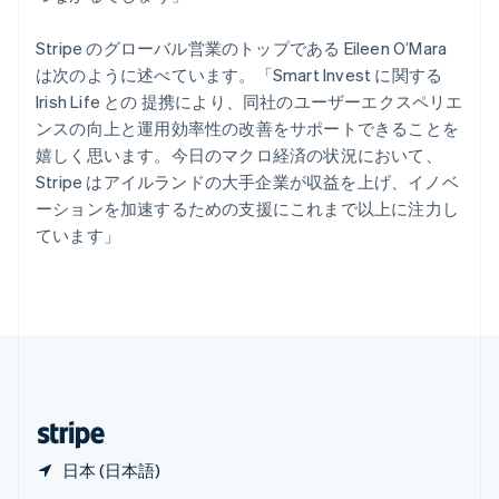
English
简体中文
メキシコ
Stripe のグローバル営業のトップである Eileen O’Mara
Español
English
は次のように述べています。「Smart Invest に関する
ラトビア
Irish Life との 提携により、同社のユーザーエクスペリエ
English
リトアニア
ンスの向上と運用効率性の改善をサポートできることを
English
嬉しく思います。今日のマクロ経済の状況において、
リヒテンシュタイン
Stripe はアイルランドの大手企業が収益を上げ、イノベ
Deutsch
English
ーションを加速するための支援にこれまで以上に注力し
ルーマニア
ています」
English
ルクセンブルグ
Français
Deutsch
English
中国香港特別行政区
English
简体中文
中国本土
简体中文
English
日本
日本語
English
日本 (日本語)