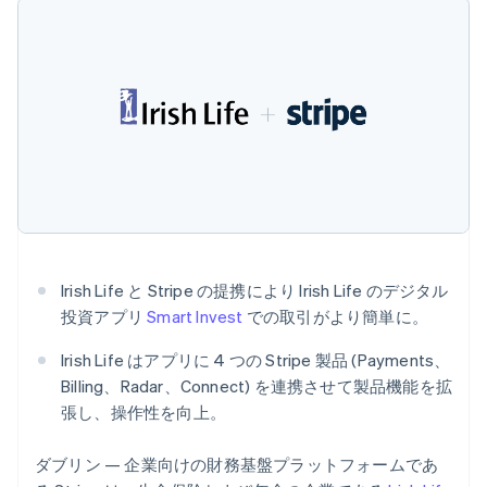
Recognition
ポーネント
SaaS
従量課金請求を提供
English
決済手段
製品ロードマップ
ステーブルコイン担保型
イタリア
会計管理の
125 以上の決
Sessions 年次カンファ
のカードを発行
Italiano
English
自動化
済手段を利用
レンス
エージェントによるサー
インド
Stripe
可能
Terminal
採用情報
ビスのプロビジョニング
Sigma
English
業種別
対面支払い
ニュースルーム
と管理
カスタムレ
エストニア
Authorization
Stripe Press
ポート
Boost
English
AI 企業
Data
決済成功率の
オーストラリア
クリエイターエコノミ―
Pipeline
最適化
ゲーム
English
リソース
データの同
Link
ホスピタリティ、旅行、
お問い合わせ
オーストリア
期
スピーディー
レジャー
Deutsch
English
な決済
保険
アプリへの導入
営業にお問い合わせ
オランダ
メディアおよびエンター
コードサンプル
パートナーになる
Nederlands
English
テインメント
開発者のブログ
Irish Life と Stripe の提携により Irish Life のデジタル
カナダ
非営利団体
API ステータス
投資アプリ
Smart Invest
での取引がより簡単に。
English
Français
プロフェッショナルサー
その他
キプロス
ビス
Irish Life はアプリに 4 つの Stripe 製品 (Payments、
Product roadmap
パブリックセクター
English
今後の予定を確認
小売業
Billing、Radar、Connect) を連携させて製品機能を拡
ギリシア
張し、操作性を向上。
Radar
English
不正防止
クロアチア
English
Italiano
エコシステム
ダブリン — 企業向けの財務基盤プラットフォームであ
Atlas
ジブラルタル
スタートアップの企業設立