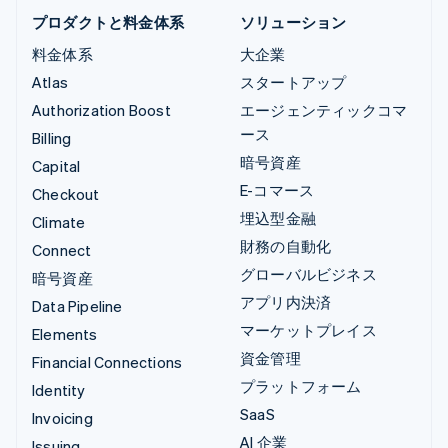
プロダクトと料金体系
ソリューション
料金体系
大企業
Atlas
スタートアップ
Authorization Boost
エージェンティックコマ
ース
Billing
暗号資産
Capital
E-コマース
Checkout
埋込型金融
Climate
財務の自動化
Connect
グローバルビジネス
暗号資産
アプリ内決済
Data Pipeline
マーケットプレイス
Elements
資金管理
Financial Connections
プラットフォーム
Identity
SaaS
Invoicing
AI 企業
Issuing