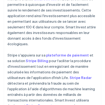
Estonie
permettre à quiconque d'investir et de facilement
English
suivre le rendement de ses investissements. Cette
États-Unis
application rend ainsi l'investissement plus accessible
English
Español
简体中文
en permettant aux utilisateurs de se lancer avec
Finlande
seulement 100 € dans leur compte. Smart Invest attire
English
Svenska
France
également des investisseurs responsables en leur
Français
English
donnant accès à des fonds d'investissement
Gibraltar
écologiques.
English
Grèce
Stripe s'appuiera sur sa
plateforme de paiement
et
English
Hongrie
sa solution
Stripe Billing
pour faciliter la procédure
English
d'investissement tout en enregistrant de manière
Inde
sécurisée les informations de paiement des
English
utilisateurs de l'application d'Irish Life.
Stripe Radar
Irlande
détectera et préviendra la fraude au sein de
English
Italie
l'application à l'aide d'algorithmes de machine learning
Italiano
English
entraînés à partir des données de milliards de
Japon
transactions internationales. Smart Invest utilisera
日本語
English