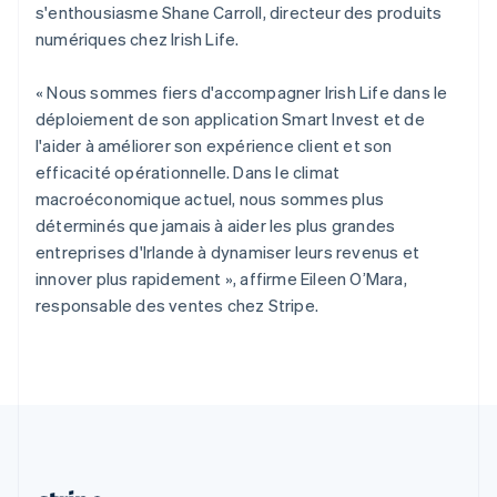
Portugal
s'enthousiasme Shane Carroll, directeur des produits
Português
English
numériques chez Irish Life.
R.A.S. de Hong Kong, Chine
English
简体中文
« Nous sommes fiers d'accompagner Irish Life dans le
République tchèque
déploiement de son application Smart Invest et de
English
l'aider à améliorer son expérience client et son
Roumanie
efficacité opérationnelle. Dans le climat
English
Royaume-Uni
macroéconomique actuel, nous sommes plus
English
déterminés que jamais à aider les plus grandes
Singapour
entreprises d'Irlande à dynamiser leurs revenus et
English
简体中文
innover plus rapidement », affirme Eileen O’Mara,
Slovaquie
responsable des ventes chez Stripe.
English
Slovénie
English
Italiano
Suède
Svenska
English
Suisse
Deutsch
Français
Italiano
English
Thaïlande
ไทย
English