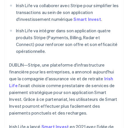
Découvrez les prochaines évolutions
Commerce en ligne
Autriche
Irish Life va collaborer avec Stripe pour simplifier les
Deutsch
English
transactions au sein de son application
Radar
Belgique
Prévention de la fraude
d'investissement numérique
Smart Invest
.
Nederlands
Français
Deutsch
English
Écosystème
Atlas
Brésil
Irish Life va intégrer dans son application quatre
Constitution de start-up
Português
English
Partenaires
produits Stripe (Payments, Billing, Radar et
Bulgarie
Climate
Stripe App Marketplace
Connect) pour renforcer son offre et son efficacité
Élimination du carbone
English
Canada
opérationnelle.
Identity
English
Français
Vérification de l'identité
Chine continentale
DUBLIN—Stripe, une plateforme d'infrastructure
简体中文
English
financière pour les entreprises, a annoncé aujourd'hui
Chypre
que la compagnie d'assurance vie et de retraite
Irish
English
Croatie
Life
l'avait choisie comme prestataire de services de
English
Italiano
paiement stratégique pour son application Smart
Stripe Sessions 2026
Danemark
Découvrez comment Stripe construit l’infrastructure écono
Invest. Grâce à ce partenariat, les utilisateurs de Smart
English
Regarder la vidéo
Invest pourront effectuer plus facilement des
Émirats arabes unis
paiements ponctuels et des recharges.
English
Espagne
Irish Life a lancé
Smart Invest
en 2021 avec l'idée de
Español
English