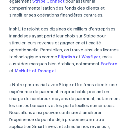
également
Stripe Connect
pour assurer la
Lettonie
compartimentalisation des fonds des clients et
English
simplifier ses opérations financières centrales.
Liechtenstein
Deutsch
English
Lituanie
Irish Life rejoint des dizaines de milliers d'entreprises
English
irlandaises ayant porté leur choix sur Stripe pour
Luxembourg
stimuler leurs revenus et gagner en efficacité
Français
Deutsch
English
opérationnelle. Parmi elles, on trouve ainsi des licornes
Malaisie
technologiques comme
Flipdish
et
Wayflyer
, mais
English
简体中文
Malte
aussi des marques bien établies, notamment
Foxford
English
et
McNutt of Donegal
.
Mexique
Español
English
« Notre partenariat avec Stripe offre à nos clients une
Norvège
expérience de paiement irréprochable prenant en
English
Nouvelle-Zélande
charge de nombreux moyens de paiement, notamment
English
les cartes bancaires et les portefeuilles numériques.
Pays-Bas
Nous allons ainsi pouvoir continuer à améliorer
Nederlands
English
l'expérience de pointe déjà proposée par notre
Pologne
application Smart Invest et stimuler nos revenus »,
English