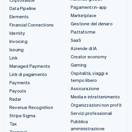
Criptovalute
Pagamenti in-app
Data Pipeline
Marketplace
Elements
Gestione del denaro
Financial Connections
Piattaforme
Identity
SaaS
Invoicing
Aziende di IA
Issuing
Creator economy
Link
Gaming
Managed Payments
Ospitalità, viaggi e
Link di pagamento
tempo libero
Payments
Assicurazione
Payouts
Media e intrattenimento
Radar
Organizzazioni non profit
Revenue Recognition
Servizi professionali
Stripe Sigma
Pubblica
Tax
amministrazione