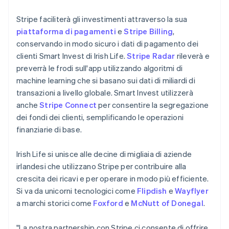
English
Liechtenstein
Stripe faciliterà gli investimenti attraverso la sua
Deutsch
English
piattaforma di pagamenti
e
Stripe Billing
,
Lituania
conservando in modo sicuro i dati di pagamento dei
English
clienti Smart Invest di Irish Life.
Stripe Radar
rileverà e
Lussemburgo
preverrà le frodi sull'app utilizzando algoritmi di
Français
Deutsch
English
machine learning che si basano sui dati di miliardi di
Malaysia
transazioni a livello globale. Smart Invest utilizzerà
English
简体中文
Malta
anche
Stripe Connect
per consentire la segregazione
English
dei fondi dei clienti, semplificando le operazioni
Messico
finanziarie di base.
Español
English
Norvegia
Irish Life si unisce alle decine di migliaia di aziende
English
Nuova Zelanda
irlandesi che utilizzano Stripe per contribuire alla
English
crescita dei ricavi e per operare in modo più efficiente.
Paesi Bassi
Si va da unicorni tecnologici come
Flipdish
e
Wayflyer
Nederlands
English
a marchi storici come
Foxford
e
McNutt of Donegal
.
Polonia
English
Portogallo
"La nostra partnership con Stripe ci consente di offrire