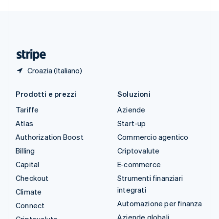
Deutsch
Français
Italiano
English
Thailandia
ไทย
English
Ungheria
English
Croazia (Italiano)
Prodotti e prezzi
Soluzioni
Tariffe
Aziende
Atlas
Start-up
Authorization Boost
Commercio agentico
Billing
Criptovalute
Capital
E-commerce
Checkout
Strumenti finanziari
integrati
Climate
Automazione per finanza
Connect
Aziende globali