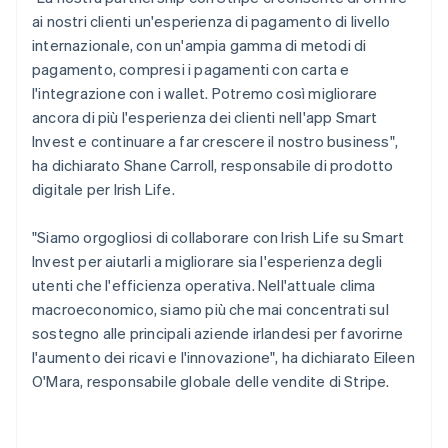
Português
English
ai nostri clienti un'esperienza di pagamento di livello
RAS di Hong Kong, Cina
internazionale, con un'ampia gamma di metodi di
English
简体中文
pagamento, compresi i pagamenti con carta e
Regno Unito
l'integrazione con i wallet. Potremo così migliorare
English
Repubblica Ceca
ancora di più l'esperienza dei clienti nell'app Smart
English
Invest e continuare a far crescere il nostro business",
Romania
ha dichiarato Shane Carroll, responsabile di prodotto
English
digitale per Irish Life.
Singapore
English
简体中文
"Siamo orgogliosi di collaborare con Irish Life su Smart
Slovacchia
Invest per aiutarli a migliorare sia l'esperienza degli
English
Slovenia
utenti che l'efficienza operativa. Nell'attuale clima
English
Italiano
macroeconomico, siamo più che mai concentrati sul
Spagna
sostegno alle principali aziende irlandesi per favorirne
Español
English
l'aumento dei ricavi e l'innovazione", ha dichiarato Eileen
Stati Uniti
O'Mara, responsabile globale delle vendite di Stripe.
English
Español
简体中文
Svezia
Svenska
English
Svizzera