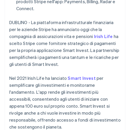
prodotti Stripe nell'app: Payments, Billing, Radar e
Scopri cosa ti aspetta
English
Connect.
Estonia
Radar
Ecosistema
English
Prevenzione delle frodi
DUBLINO - La piattaforma infrastrutturale finanziaria
Finlandia
Partner
Atlas
per le aziende Stripe ha annunciato oggi che la
English
Svenska
Stripe App Marketplace
Costituzione di start-up
Francia
compagnia di assicurazioni vita e pensioni
Irish Life
ha
Climate
Français
English
scelto Stripe come fornitore strategico di pagamenti
Rimozione del carbonio
Germania
per la propria applicazione Smart Invest. La partnership
Deutsch
English
Identity
semplificherà i pagamenti una tantum e le ricariche per
Giappone
Verifica online dell'identità
gli utenti di Smart Invest.
日本語
English
Gibilterra
English
Nel 2021 Irish Life ha lanciato
Smart Invest
per
Grecia
semplificare gli investimenti e monitorarne
English
l'andamento. L'app rende gli investimenti più
India
Stripe Sessions 2026
accessibili, consentendo agli utenti di iniziare con
Scopri come Stripe sta costruendo l'infrastruttura economi
English
Guarda ora
Irlanda
appena 100 euro sul proprio conto. Smart Invest si
English
rivolge anche a chi vuole investire in modo più
Italia
responsabile, offrendo accesso a fondi di investimento
Italiano
English
che sostengono il pianeta.
Lettonia