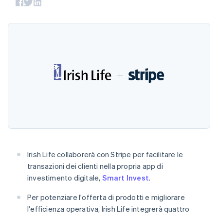
utente
Automazione
Gestione del denaro
Gestire gli
flessibile
Metodi di
della contabilità
Roadmap del prodotto
Piattaforme
abbonamenti
pagamento
Stripe Sigma
Australia
Conferenza annuale
SaaS
Offrire addebiti in base
Accesso a
Report
Sessions
English
all'utilizzo
oltre 125
personalizzati
Lavora con noi
Austria
Emettere carte
Terminal
Data Pipeline
Sala stampa
garantite da stablecoin
Deutsch
English
Pagamenti di
Sincronizzazione
Stripe Press
Belgio
Per settore
persona
dei dati
Esegui il provisioning e
Nederlands
Français
Deutsch
English
Authorization
gestisci i servizi con gli
Brasile
Boost
Aziende di IA
agenti
Português
English
Accettazione
Creator economy
Recapiti
Bulgaria
ottimizzata
Gaming
English
Link
Ospitalità, viaggi e
Contattaci
Canada
Pagamento
tempo libero
Diventa nostro partner
Risorse
Assicurazione
accelerato
English
Français
Media e
Financial
Cina continentale
intrattenimento
Integrazioni app
Connections
简体中文
English
Irish Life collaborerà con Stripe per facilitare le
Organizzazioni non
Esempi di codice
Conti finanziari
Cipro
profit
Blog per sviluppatori
collegati
transazioni dei clienti nella propria app di
English
Servizi professionali
Stato dell'API
Croazia
investimento digitale,
Smart Invest
.
Pubblica
English
Italiano
amministrazione
Danimarca
Per potenziare l'offerta di prodotti e migliorare
Commercio al dettaglio
Altro
English
l'efficienza operativa, Irish Life integrerà quattro
Product roadmap
Emirati Arabi Uniti