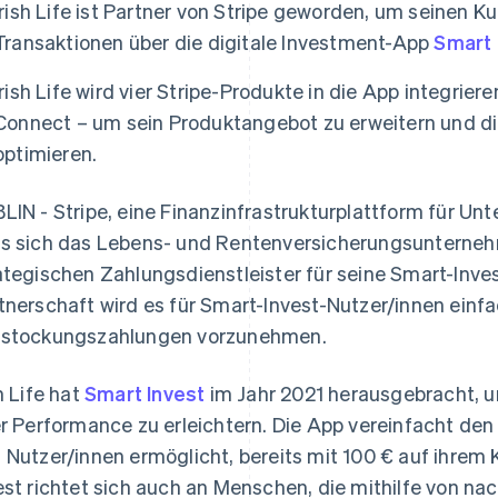
Irish Life ist Partner von Stripe geworden, um seinen 
Transaktionen über die digitale Investment-App
Smart 
Irish Life wird vier Stripe-Produkte in die App integrier
Connect – um sein Produktangebot zu erweitern und die
optimieren.
LIN - Stripe, eine Finanzinfrastrukturplattform für U
s sich das Lebens- und Rentenversicherungsuntern
ategischen Zahlungsdienstleister für seine Smart-Inve
tnerschaft wird es für Smart-Invest-Nutzer/innen einfa
stockungszahlungen vorzunehmen.
sh Life hat
Smart Invest
im Jahr 2021 herausgebracht, 
er Performance zu erleichtern. Die App vereinfacht de
 Nutzer/innen ermöglicht, bereits mit 100 € auf ihrem
est richtet sich auch an Menschen, die mithilfe von n