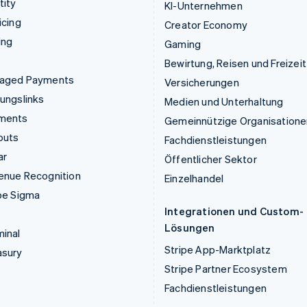
tity
KI-Unternehmen
icing
Creator Economy
ing
Gaming
Bewirtung, Reisen und Freizeit
aged Payments
Versicherungen
ungslinks
Medien und Unterhaltung
ments
Gemeinnützige Organisatione
outs
Fachdienstleistungen
ar
Öffentlicher Sektor
enue Recognition
Einzelhandel
pe Sigma
Integrationen und Custom-
Lösungen
inal
Stripe App-Marktplatz
asury
Stripe Partner Ecosystem
Fachdienstleistungen