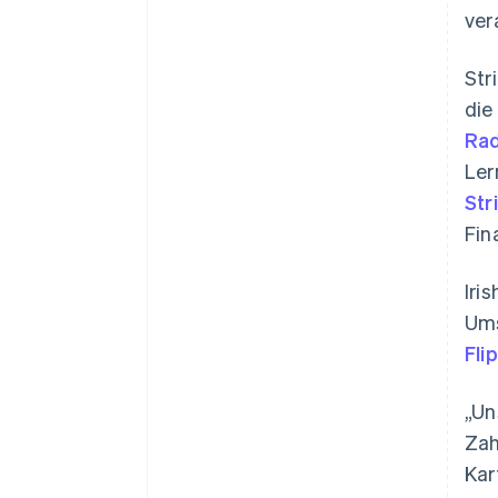
ver
Str
die
Ra
Ler
Str
Fin
Iri
Ums
Fli
„Un
Zah
Kar