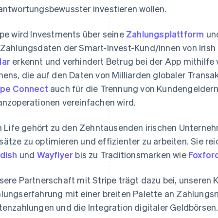
antwortungsbewusster investieren wollen.
ipe wird Investments über seine
Zahlungsplattform
un
 Zahlungsdaten der Smart-Invest-Kund/innen von Irish 
dar
erkennt und verhindert Betrug bei der App mithilfe
nens, die auf den Daten von Milliarden globaler Transa
ipe Connect
auch für die Trennung von Kundengeldern 
anzoperationen vereinfachen wird.
sh Life gehört zu den Zehntausenden irischen Unternehm
ätze zu optimieren und effizienter zu arbeiten. Sie re
pdish
und
Wayflyer
bis zu Traditionsmarken wie
Foxfor
sere Partnerschaft mit Stripe trägt dazu bei, unseren 
lungserfahrung mit einer breiten Palette an Zahlungs
tenzahlungen und die Integration digitaler Geldbörsen. 