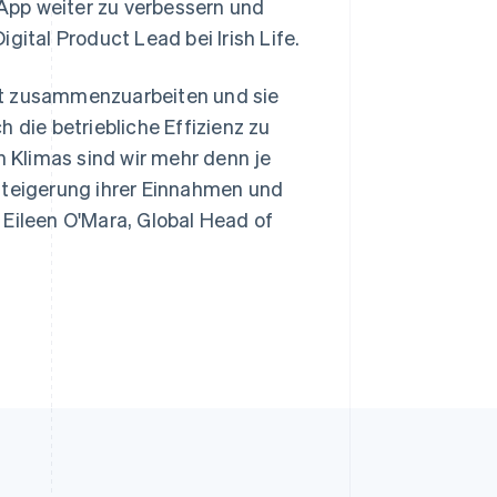
App weiter zu verbessern und
gital Product Lead bei Irish Life.
Slowenien
English
Italiano
Sonderverwaltungsregion
vest zusammenzuarbeiten und sie
Hongkong, China
 die betriebliche Effizienz zu
English
简体中文
Spanien
 Klimas sind wir mehr denn je
Español
English
Steigerung ihrer Einnahmen und
Thailand
 Eileen O'Mara, Global Head of
ไทย
English
Tschechische Republik
English
Ungarn
English
Vereinigte Arabische Emirate
English
Vereinigte Staaten
English
Español
简体中文
Vereinigtes Königreich
English
Zypern
English