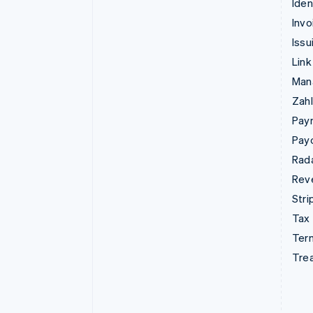
Iden
Invo
Issu
Link
Man
Zahl
Pay
Pay
Rad
Rev
Stri
Tax
Term
Tre