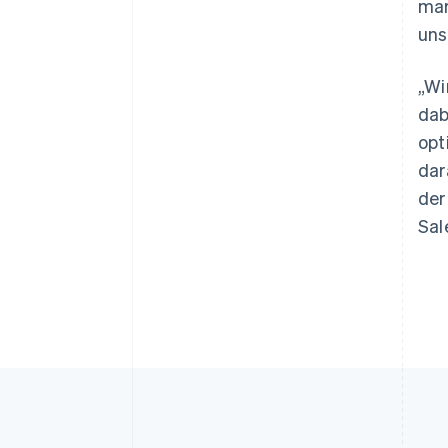
mar
Australien
uns
English
Belgien
„Wi
Nederlands
Français
Deutsch
English
Brasilien
dab
Português
English
opt
Bulgarien
dar
English
Dänemark
der
English
Sal
Deutschland
Deutsch
English
Estland
English
Festlandchina
简体中文
English
Finnland
English
Svenska
Frankreich
Français
English
Gibraltar