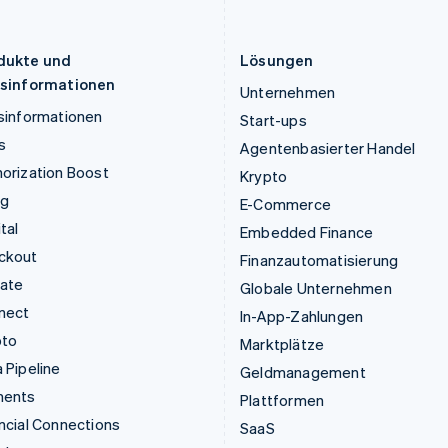
English
简体中文
English
简体中文
Malta
Slowakei
English
English
dukte und
Lösungen
isinformationen
Unternehmen
sinformationen
Start-ups
s
Agentenbasierter Handel
orization Boost
Krypto
ng
E-Commerce
tal
Embedded Finance
ckout
Finanzautomatisierung
mate
Globale Unternehmen
nect
In-App-Zahlungen
pto
Marktplätze
 Pipeline
Geldmanagement
ments
Plattformen
ncial Connections
SaaS