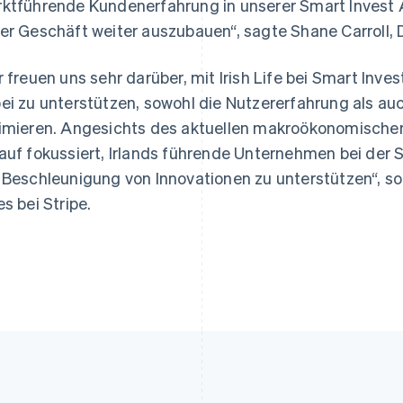
ktführende Kundenerfahrung in unserer Smart Invest 
er Geschäft weiter auszubauen“, sagte Shane Carroll, Di
Indien
Mexiko
English
Español
English
Irland
Neuseeland
r freuen uns sehr darüber, mit Irish Life bei Smart In
English
English
ei zu unterstützen, sowohl die Nutzererfahrung als auch
Italien
Niederlande
Italiano
English
Nederlands
English
imieren. Angesichts des aktuellen makroökonomischen
Japan
Norwegen
auf fokussiert, Irlands führende Unternehmen bei der 
日本語
English
English
Kanada
Österreich
 Beschleunigung von Innovationen zu unterstützen“, so
English
Français
Deutsch
English
es bei Stripe.
Kroatien
Polen
English
Italiano
English
Lettland
Portugal
English
Português
English
Liechtenstein
Rumänien
Deutsch
English
English
Litauen
Schweden
English
Svenska
English
Luxemburg
Schweiz
Français
Deutsch
English
Deutsch
Français
Italiano
English
Malaysia
Singapur