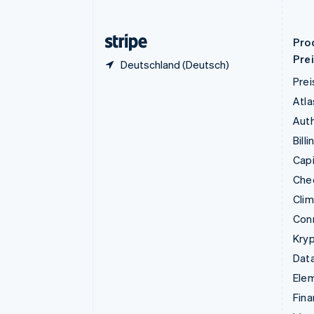
English
Griechenland
English
Pro
Pre
Deutschland (Deutsch)
Prei
Atla
Auth
Billi
Capi
Che
Cli
Con
Kry
Data
Ele
Fina