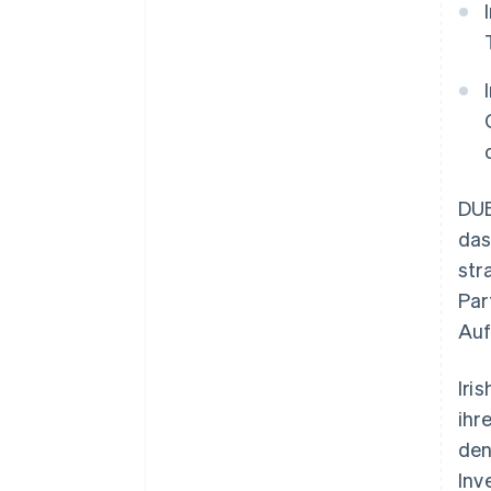
DUB
das
str
Par
Auf
Iri
ihr
den
Inv