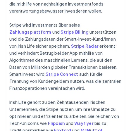
die mithilfe von nachhaltigen Investmentfonds
English
Liechtenstein
verantwortungsbewusster investieren wollen.
Deutsch
English
Litauen
Stripe wird Investments über seine
English
Zahlungsplattform
und
Stripe Billing
unterstützen
Luxemburg
und die Zahlungsdaten der Smart-Invest-Kund/innen
Français
Deutsch
English
Malaysia
von Irish Life sicher speichern.
Stripe Radar
erkennt
English
简体中文
und verhindert Betrug bei der App mithilfe von
Malta
Algorithmen des maschinellen Lernens, die auf den
English
Daten von Milliarden globaler Transaktionen basieren.
Mexiko
Smart Invest wird
Stripe Connect
auch für die
Español
English
Trennung von Kundengeldern nutzen, was die zentralen
Neuseeland
Finanzoperationen vereinfachen wird.
English
Niederlande
Nederlands
English
Irish Life gehört zu den Zehntausenden irischen
Norwegen
Unternehmen, die Stripe nutzen, um ihre Umsätze zu
English
optimieren und effizienter zu arbeiten. Sie reichen von
Österreich
Tech-Unicorns wie
Flipdish
und
Wayflyer
bis zu
Deutsch
English
Polen
Traditionsmarken wie
Foxford
und
McNutt of