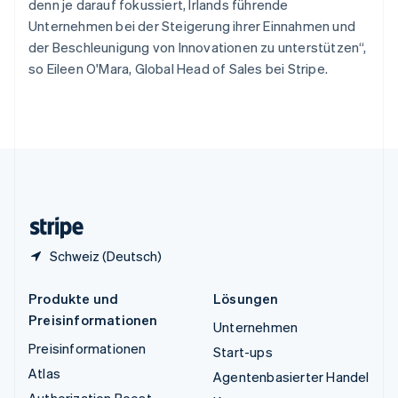
denn je darauf fokussiert, Irlands führende
Tschechische Republik
Unternehmen bei der Steigerung ihrer Einnahmen und
English
der Beschleunigung von Innovationen zu unterstützen“,
Ungarn
so Eileen O'Mara, Global Head of Sales bei Stripe.
English
Vereinigte Arabische Emirate
English
Vereinigte Staaten
English
Español
简体中文
Vereinigtes Königreich
English
Zypern
English
Schweiz (Deutsch)
Produkte und
Lösungen
Preisinformationen
Unternehmen
Preisinformationen
Start-ups
Atlas
Agentenbasierter Handel