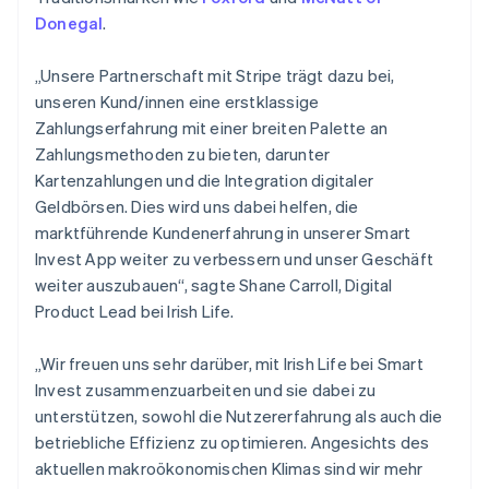
English
Donegal
.
Portugal
Português
English
„Unsere Partnerschaft mit Stripe trägt dazu bei,
Rumänien
unseren Kund/innen eine erstklassige
English
Schweden
Zahlungserfahrung mit einer breiten Palette an
Svenska
English
Zahlungsmethoden zu bieten, darunter
Schweiz
Kartenzahlungen und die Integration digitaler
Deutsch
Français
Italiano
English
Geldbörsen. Dies wird uns dabei helfen, die
Singapur
marktführende Kundenerfahrung in unserer Smart
English
简体中文
Slowakei
Invest App weiter zu verbessern und unser Geschäft
English
weiter auszubauen“, sagte Shane Carroll, Digital
Slowenien
Product Lead bei Irish Life.
English
Italiano
Sonderverwaltungsregion Hongkong,
„Wir freuen uns sehr darüber, mit Irish Life bei Smart
China
Invest zusammenzuarbeiten und sie dabei zu
English
简体中文
unterstützen, sowohl die Nutzererfahrung als auch die
Spanien
betriebliche Effizienz zu optimieren. Angesichts des
Español
English
Thailand
aktuellen makroökonomischen Klimas sind wir mehr
ไทย
English