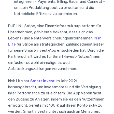
integrieren – Payments, Billing, Radar und Connect –
Betrugsprävention
Ecosystem
简体中文
English
um sein Produktangebot zu erweitern und die
Finnland
Atlas
betriebliche Effizienz zu optimieren.
Start-up-Gründung
Partner
English
Svenska
Stripe App-Marktplatz
Frankreich
Climate
Français
English
DUBLIN - Stripe, eine Finanzinfrastrukturplattform für
CO₂-Entnahme
Gibraltar
Unternehmen, gab heute bekannt, dass sich das
Identity
English
Lebens- und Rentenversicherungsunternehmen
Irish
Online-Identitätsprüfung
Griechenland
Life
für Stripe als strategischen Zahlungsdienstleister
English
für seine Smart-Invest-App entschieden hat. Durch die
Indien
Partnerschaft wird es für Smart-Invest-Nutzer/innen
English
Irland
einfacher, sowohl einmalige als auch
English
Stripe-Sessions 2026
Aufstockungszahlungen vorzunehmen.
Italien
Erfahren Sie, wie Stripe Lösungen für die Wirtschaft
Italiano
English
Jetzt ansehen
Irish Life hat
Smart Invest
im Jahr 2021
Japan
herausgebracht, um Investments und die Verfolgung
日本語
English
Kanada
ihrer Performance zu erleichtern. Die App vereinfacht
English
Français
den Zugang zu Anlagen, indem sie es den Nutzer/innen
Kroatien
ermöglicht, bereits mit 100 € auf ihrem Konto aktiv zu
English
Italiano
werden. Smart Invest richtet sich auch an Menschen,
Lettland