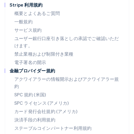
ドイツ
Stripe 利用規約
Deutsch
English
ニュージーランド
概要とよくあるご質問
English
一般規約
ノルウェー
サービス規約
English
ハンガリー
ユーザー銀行口座引き落としの承認でご確認いただ
English
けます。
フィンランド
禁止業種および制限付き業種
English
Svenska
ブラジル
電子署名の開示
Português
English
金融プロバイダー規約
フランス
アクワイアラーの情報開示およびアクワイアラー規
Français
English
ブルガリア
約
English
SPC 規約 (米国)
ベルギー
SPC ライセンス (アメリカ)
Nederlands
Français
Deutsch
English
ポーランド
カード発行会社規約 (アメリカ)
English
決済手段の利用規約
ポルトガル
Português
English
ステーブルコインパートナー利用規約
マルタ