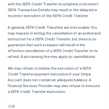
クロアチア
with the SEPA Credit Transfer. Incomplete or incorrect
English
Italiano
SEPA Transaction Details may result in the delayed or
ジブラルタル
incorrect execution of the SEPA Credit Transfer.
English
シンガポール
English
简体中文
In general, SEPA Credit Transfers are irrevocable. You
スイス
may request in writing the cancellation of an authorised
Deutsch
Français
Italiano
English
instruction for a SEPA Credit Transfer, but there is no
スウェーデン
guarantee that such a request will result in the
Svenska
English
スペイン
effective cancellation of a SEPA Credit Transfer or its
Español
English
refund. A processing fee may apply to cancellations.
スロバキア
English
We may refuse to initiate the execution of a SEPA
スロベニア
Credit Transfer payment instruction if your Stripe
English
Italiano
タイ
Account does not contain an adequate balance. A
ไทย
English
Financial Services Provider may also refuse to execute
チェコ共和国
a SEPA Credit Transfer instruction.
English
デンマーク
English
法務