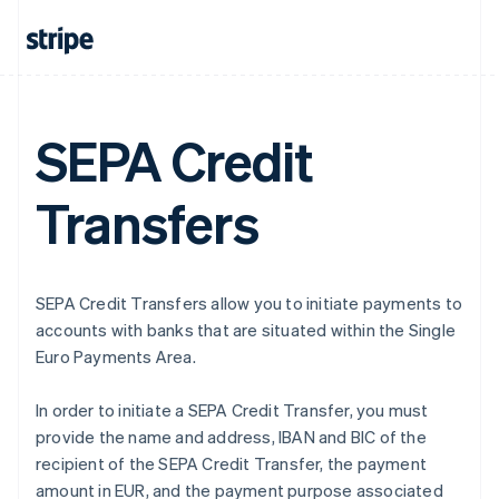
アラブ首長国連邦
English
イギリス
English
イタリア
Italiano
English
SEPA Credit
インド
English
エストニア
Transfers
English
オーストラリア
English
オーストリア
Deutsch
English
SEPA Credit Transfers allow you to initiate payments to
オランダ
accounts with banks that are situated within the Single
Nederlands
English
Euro Payments Area.
カナダ
English
Français
キプロス
In order to initiate a SEPA Credit Transfer, you must
English
provide the name and address, IBAN and BIC of the
ギリシア
recipient of the SEPA Credit Transfer, the payment
English
amount in EUR, and the payment purpose associated