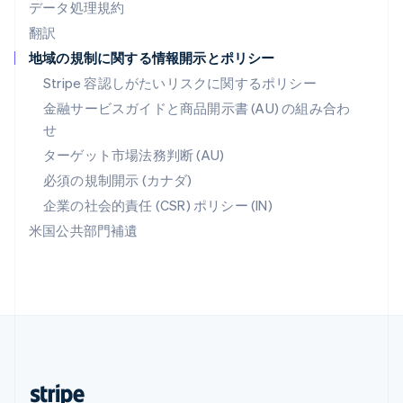
データ処理規約
English
翻訳
マレーシア
地域の規制に関する情報開示とポリシー
English
简体中文
メキシコ
Stripe 容認しがたいリスクに関するポリシー
Español
English
金融サービスガイドと商品開示書 (AU) の組み合わ
ラトビア
せ
English
リトアニア
ターゲット市場法務判断 (AU)
English
必須の規制開示 (カナダ)
リヒテンシュタイン
Deutsch
English
企業の社会的責任 (CSR) ポリシー (IN)
ルーマニア
米国公共部門補遺
English
ルクセンブルグ
Français
Deutsch
English
中国香港特別行政区
English
简体中文
中国本土
简体中文
English
日本
日本語
English