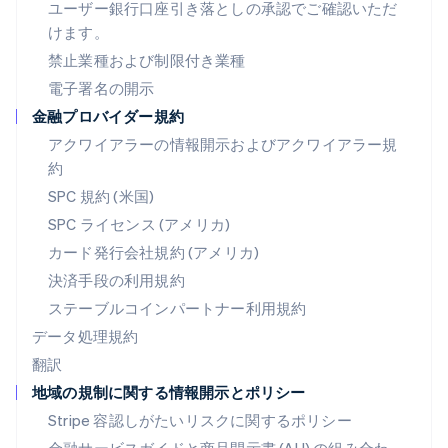
ハンガリー
ユーザー銀行口座引き落としの承認でご確認いただ
English
けます。
フィンランド
禁止業種および制限付き業種
English
Svenska
ブラジル
電子署名の開示
Português
English
金融プロバイダー規約
フランス
アクワイアラーの情報開示およびアクワイアラー規
Français
English
ブルガリア
約
English
SPC 規約 (米国)
ベルギー
SPC ライセンス (アメリカ)
Nederlands
Français
Deutsch
English
ポーランド
カード発行会社規約 (アメリカ)
English
決済手段の利用規約
ポルトガル
Português
English
ステーブルコインパートナー利用規約
マルタ
データ処理規約
English
翻訳
マレーシア
地域の規制に関する情報開示とポリシー
English
简体中文
メキシコ
Stripe 容認しがたいリスクに関するポリシー
Español
English