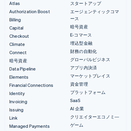
Atlas
スタートアップ
Authorization Boost
エージェンティックコマ
ース
Billing
暗号資産
Capital
E-コマース
Checkout
埋込型金融
Climate
財務の自動化
Connect
グローバルビジネス
暗号資産
アプリ内決済
Data Pipeline
マーケットプレイス
Elements
資金管理
Financial Connections
プラットフォーム
Identity
SaaS
Invoicing
AI 企業
Issuing
クリエイターエコノミ―
Link
ゲーム
Managed Payments