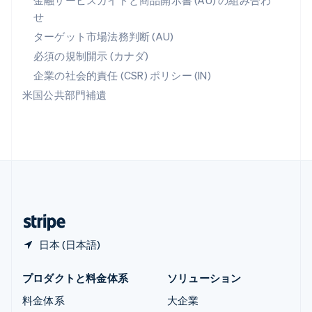
金融サービスガイドと商品開示書 (AU) の組み合わ
ラトビア
せ
English
リトアニア
ターゲット市場法務判断 (AU)
English
必須の規制開示 (カナダ)
リヒテンシュタイン
Deutsch
English
企業の社会的責任 (CSR) ポリシー (IN)
ルーマニア
米国公共部門補遺
English
ルクセンブルグ
Français
Deutsch
English
中国香港特別行政区
English
简体中文
中国本土
简体中文
English
日本
日本語
English
日本 (日本語)
プロダクトと料金体系
ソリューション
料金体系
大企業