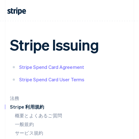
スイス
Deutsch
Français
Italiano
English
スウェーデン
Svenska
English
スペイン
Español
English
Stripe Issuing
スロバキア
English
スロベニア
English
Italiano
タイ
Stripe Spend Card Agreement
ไทย
English
チェコ共和国
Stripe Spend Card User Terms
English
デンマーク
English
法務
ドイツ
Stripe 利用規約
Deutsch
English
ニュージーランド
概要とよくあるご質問
English
一般規約
ノルウェー
サービス規約
English