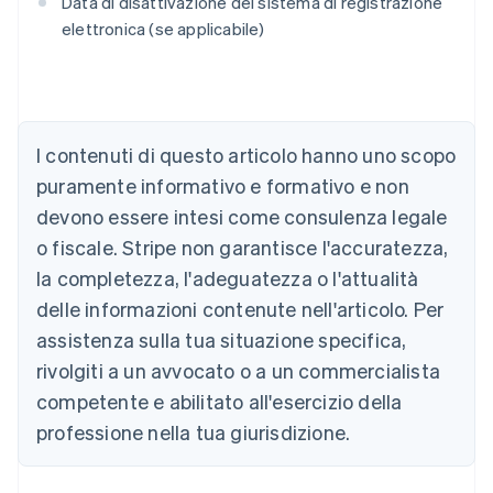
Data di disattivazione del sistema di registrazione
elettronica (se applicabile)
Australia
I contenuti di questo articolo hanno uno scopo
English
Austria
puramente informativo e formativo e non
Deutsch
English
devono essere intesi come consulenza legale
Belgio
Nederlands
Français
Deutsch
English
o fiscale. Stripe non garantisce l'accuratezza,
Brasile
la completezza, l'adeguatezza o l'attualità
Português
English
Bulgaria
delle informazioni contenute nell'articolo. Per
English
assistenza sulla tua situazione specifica,
Canada
rivolgiti a un avvocato o a un commercialista
English
Français
Cina continentale
competente e abilitato all'esercizio della
简体中文
English
professione nella tua giurisdizione.
Cipro
English
Croazia