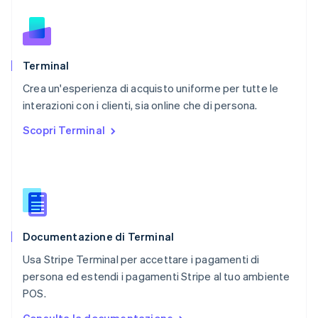
Nederlands
English
Polonia
English
Portogallo
Português
English
Terminal
RAS di Hong Kong, Cina
Crea un'esperienza di acquisto uniforme per tutte le
English
简体中文
interazioni con i clienti, sia online che di persona.
Regno Unito
English
Scopri Terminal
Repubblica Ceca
English
Romania
English
Singapore
English
简体中文
Slovacchia
Documentazione di Terminal
English
Slovenia
Usa Stripe Terminal per accettare i pagamenti di
English
Italiano
persona ed estendi i pagamenti Stripe al tuo ambiente
Spagna
POS.
Español
English
Stati Uniti