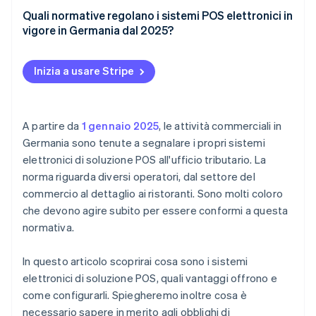
Vantaggi per le attività
Determinare i requisiti
Quali normative regolano i sistemi POS elettronici in
vigore in Germania dal 2025?
Contabilità automatizzata
Selezionare il tipo di sistema
Qual è il processo di segnalazione?
Assemblare l’hardware
Inizia a usare Stripe
Configurare il tuo software
Testare, formare e iniziare
A partire da
1 gennaio 2025
, le attività commerciali in
Germania sono tenute a segnalare i propri sistemi
elettronici di soluzione POS all'ufficio tributario. La
norma riguarda diversi operatori, dal settore del
commercio al dettaglio ai ristoranti. Sono molti coloro
che devono agire subito per essere conformi a questa
normativa.
In questo articolo scoprirai cosa sono i sistemi
elettronici di soluzione POS, quali vantaggi offrono e
come configurarli. Spiegheremo inoltre cosa è
necessario sapere in merito agli obblighi di