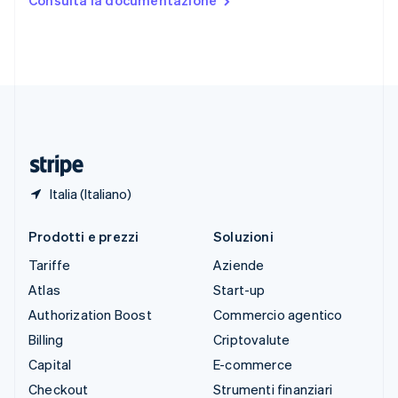
Consulta la documentazione
English
Español
简体中文
Svezia
Svenska
English
Svizzera
Deutsch
Français
Italiano
English
Thailandia
ไทย
English
Ungheria
English
Italia (Italiano)
Prodotti e prezzi
Soluzioni
Tariffe
Aziende
Atlas
Start-up
Authorization Boost
Commercio agentico
Billing
Criptovalute
Capital
E-commerce
Checkout
Strumenti finanziari