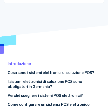
Scopri cosa ti aspetta
Radar
Ecosistema
Prevenzione delle frodi
Partner
Atlas
Stripe App Marketplace
Costituzione di start-up
Climate
Rimozione del carbonio
Identity
Verifica online dell'identità
Introduzione
Cosa sono i sistemi elettronici di soluzione POS?
Stripe Sessions 2026
Lo sviluppo dei sistemi di registratori di cassa
I sistemi elettronici di soluzione POS sono
Scopri come Stripe sta costruendo l'infrastruttura economi
obbligatori in Germania?
Guarda ora
Ambiti di richiesta di registrazione per i sistemi
elettronici di soluzioni POS.
Perché scegliere i sistemi POS elettronici?
Vantaggi per i clienti
Come configurare un sistema POS elettronico