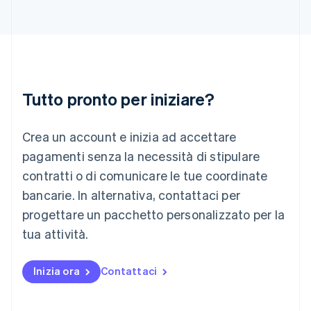
English
Italia
Italiano
English
Lettonia
English
Liechtenstein
Deutsch
English
Tutto pronto per iniziare?
Lituania
English
Crea un account e inizia ad accettare
Lussemburgo
Français
Deutsch
English
pagamenti senza la necessità di stipulare
Malaysia
contratti o di comunicare le tue coordinate
English
简体中文
Malta
bancarie. In alternativa, contattaci per
English
progettare un pacchetto personalizzato per la
Messico
tua attività.
Español
English
Norvegia
English
Inizia ora
Contattaci
Nuova Zelanda
English
Paesi Bassi