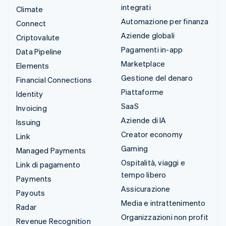
integrati
Climate
Automazione per finanza
Connect
Aziende globali
Criptovalute
Pagamenti in-app
Data Pipeline
Marketplace
Elements
Gestione del denaro
Financial Connections
Piattaforme
Identity
SaaS
Invoicing
Aziende di IA
Issuing
Creator economy
Link
Gaming
Managed Payments
Ospitalità, viaggi e
Link di pagamento
tempo libero
Payments
Assicurazione
Payouts
Media e intrattenimento
Radar
Organizzazioni non profit
Revenue Recognition