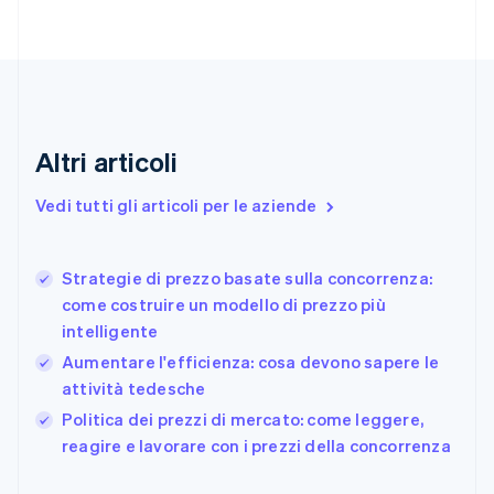
English
Italiano
Danimarca
English
Emirati Arabi Uniti
English
Estonia
English
Altri articoli
Finlandia
English
Svenska
Vedi tutti gli articoli per le aziende
Francia
Français
English
Germania
Strategie di prezzo basate sulla concorrenza:
Deutsch
English
come costruire un modello di prezzo più
Giappone
日本語
English
intelligente
Gibilterra
Aumentare l'efficienza: cosa devono sapere le
English
attività tedesche
Grecia
English
Politica dei prezzi di mercato: come leggere,
India
reagire e lavorare con i prezzi della concorrenza
English
Irlanda