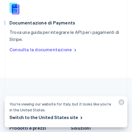
English
简体中文
Slovacchia
English
Documentazione di Payments
Slovenia
English
Italiano
Trova una guida per integrare le API per i pagamenti di
Spagna
Stripe.
Español
English
Stati Uniti
Consulta la documentazione
English
Español
简体中文
Svezia
Svenska
English
Svizzera
Deutsch
Français
Italiano
English
Thailandia
ไทย
English
Ungheria
English
You’re viewing our website for Italy, but it looks like you’re
in the United States.
Italia (Italiano)
Switch to the United States site
Prodotti e prezzi
Soluzioni