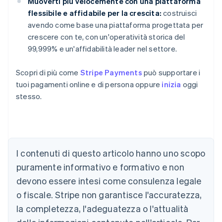
Muoverti più velocemente con una piattaforma
flessibile e affidabile per la crescita:
costruisci
avendo come base una piattaforma progettata per
crescere con te, con un'operatività storica del
99,999% e un'affidabilità leader nel settore.
Scopri di più come
Stripe Payments
può supportare i
tuoi pagamenti online e di persona oppure
inizia
oggi
stesso.
Australia
I contenuti di questo articolo hanno uno scopo
English
Austria
puramente informativo e formativo e non
Deutsch
English
devono essere intesi come consulenza legale
Belgio
Nederlands
Français
Deutsch
English
o fiscale. Stripe non garantisce l'accuratezza,
Brasile
la completezza, l'adeguatezza o l'attualità
Português
English
Bulgaria