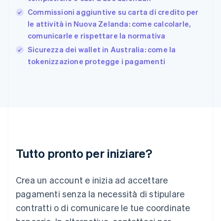
日本語
English
Commissioni aggiuntive su carta di credito per
Gibilterra
le attività in Nuova Zelanda: come calcolarle,
English
comunicarle e rispettare la normativa
Grecia
English
Sicurezza dei wallet in Australia: come la
India
tokenizzazione protegge i pagamenti
English
Irlanda
English
Italia
Italiano
English
Lettonia
English
Liechtenstein
Deutsch
English
Tutto pronto per iniziare?
Lituania
English
Crea un account e inizia ad accettare
Lussemburgo
Français
Deutsch
English
pagamenti senza la necessità di stipulare
Malaysia
contratti o di comunicare le tue coordinate
English
简体中文
Malta