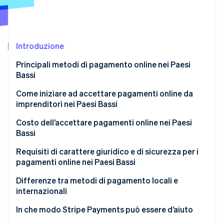
Radar
Prevenzione delle frodi
Ecosistema
Atlas
Introduzione
Costituzione di start-up
Partner
Stripe App Marketplace
Climate
Principali metodi di pagamento online nei Paesi
Rimozione del carbonio
Bassi
Identity
iDEAL | Wero
Come iniziare ad accettare pagamenti online da
Verifica online dell'identità
imprenditori nei Paesi Bassi
Carte di credito e di debito
Scegli il prestatore di servizi di pagamento (PSP)
Costo dell’accettare pagamenti online nei Paesi
Bonifico SEPA
Bassi
Seleziona metodi di pagamento pertinenti
Addebito diretto SEPA
Requisiti di carattere giuridico e di sicurezza per i
Stripe Sessions 2026
Integra i pagamenti nel tuo sito web o nella tua
pagamenti online nei Paesi Bassi
Scopri come Stripe sta costruendo l'infrastruttura economi
Wallet
piattaforma
Guarda ora
SCA
Differenze tra metodi di pagamento locali e
Pagamenti a rate
Verifica i flussi di pagamento
internazionali
Norme in materia di tutela dei consumatori e
Attiva il servizio e monitora le prestazioni
protezione dei dati
In che modo Stripe Payments può essere d’aiuto