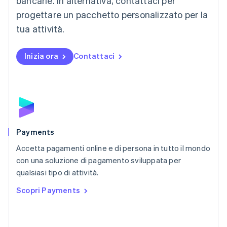
bancarie. In alternativa, contattaci per
English
progettare un pacchetto personalizzato per la
Messico
tua attività.
Español
English
Norvegia
English
Inizia ora
Contattaci
Nuova Zelanda
English
Paesi Bassi
Nederlands
English
Polonia
English
Portogallo
Português
English
Payments
RAS di Hong Kong, Cina
Accetta pagamenti online e di persona in tutto il mondo
English
简体中文
con una soluzione di pagamento sviluppata per
Regno Unito
English
qualsiasi tipo di attività.
Repubblica Ceca
Scopri Payments
English
Romania
English
Singapore