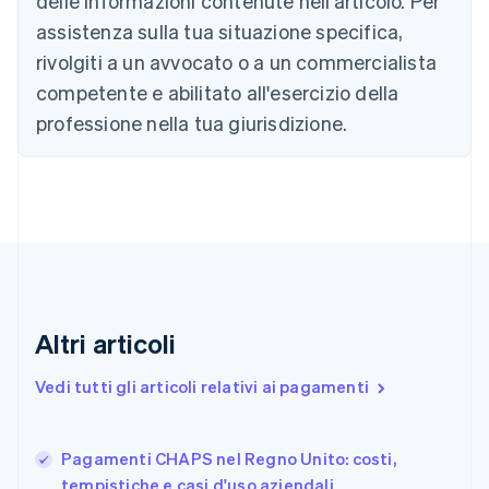
delle informazioni contenute nell'articolo. Per
English
assistenza sulla tua situazione specifica,
Canada
rivolgiti a un avvocato o a un commercialista
English
Français
Cina continentale
competente e abilitato all'esercizio della
简体中文
English
professione nella tua giurisdizione.
Cipro
English
Croazia
English
Italiano
Danimarca
English
Emirati Arabi Uniti
English
Estonia
English
Altri articoli
Finlandia
English
Svenska
Vedi tutti gli articoli relativi ai pagamenti
Francia
Français
English
Germania
Pagamenti CHAPS nel Regno Unito: costi,
Deutsch
English
tempistiche e casi d'uso aziendali
Giappone