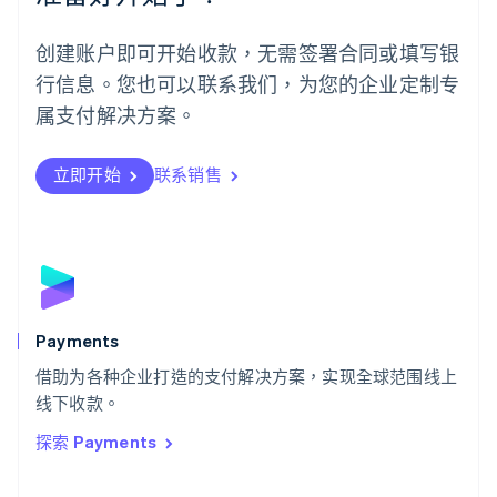
English
葡萄牙
创建账户即可开始收款，无需签署合同或填写银
Português
English
行信息。您也可以联系我们，为您的企业定制专
日本
日本語
English
属支付解决方案。
瑞典
Svenska
English
瑞士
立即开始
联系销售
Deutsch
Français
Italiano
English
塞浦路斯
English
斯洛伐克
English
斯洛文尼亚
English
Italiano
Payments
泰国
ไทย
English
借助为各种企业打造的支付解决方案，实现全球范围线上
希腊
线下收款。
English
探索 Payments
西班牙
Español
English
新加坡