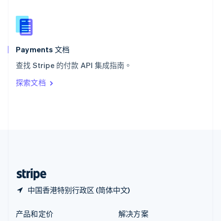
English
简体中文
新西兰
English
匈牙利
English
Payments 文档
意大利
查找 Stripe 的付款 API 集成指南。
Italiano
English
印度
探索文档
English
英国
English
直布罗陀
English
中国内地
简体中文
English
中国香港特别行政区
English
简体中文
中国香港特别行政区 (简体中文)
产品和定价
解决方案