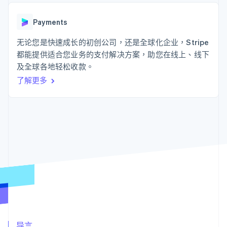
125+
Stripe Sigma
产品路线图
SaaS
自定义报告
Authorization
Sessions 年度大会
Boost
Data Pipeline
Payments
招聘
支付成功率优
数据同步
资源
新闻编辑室
化
无论您是快速成长的初创公司，还是全球化企业，Stripe
Stripe Press
Link
按行业
应用程序集成
都能提供适合您业务的支付解决方案，助您在线上、线下
加速结账
代码示例
及全球各地轻松收款。
AI 企业
开发者博客
创作者经济
API 状态
联系
了解更多
游戏
酒店、旅游与休闲
联系销售
更多
保险
成为合作伙伴
Product roadmap
媒体与娱乐
了解未来规划
非营利组织
专业服务
Radar
公共部门
欺诈防范
零售
Atlas
初创企业注册
Climate
生态系统
碳移除
合作伙伴
Stripe App Marketplace
导言