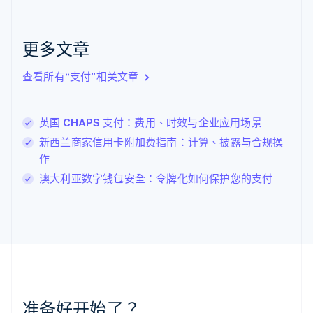
English
克罗地亚
English
Italiano
更多文章
拉脱维亚
English
查看所有“支付”相关文章
立陶宛
English
列支敦士登
英国 CHAPS 支付：费用、时效与企业应用场景
Deutsch
English
卢森堡
新西兰商家信用卡附加费指南：计算、披露与合规操
Français
Deutsch
English
作
罗马尼亚
澳大利亚数字钱包安全：令牌化如何保护您的支付
English
马尔他
English
马来西亚
English
简体中文
美国
English
Español
简体中文
墨西哥
Español
English
准备好开始了？
挪威