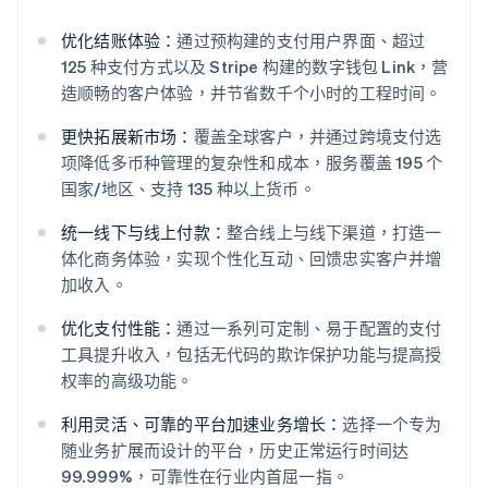
优化结账体验：
通过预构建的支付用户界面、超过
125 种支付方式以及 Stripe 构建的数字钱包 Link，营
造顺畅的客户体验，并节省数千个小时的工程时间。
更快拓展新市场：
覆盖全球客户，并通过跨境支付选
项降低多币种管理的复杂性和成本，服务覆盖 195 个
国家/地区、支持 135 种以上货币。
统一线下与线上付款：
整合线上与线下渠道，打造一
体化商务体验，实现个性化互动、回馈忠实客户并增
加收入。
阿联酋
优化支付性能：
通过一系列可定制、易于配置的支付
English
爱尔兰
工具提升收入，包括无代码的欺诈保护功能与提高授
English
权率的高级功能。
爱沙尼亚
English
利用灵活、可靠的平台加速业务增长：
选择一个专为
奥地利
随业务扩展而设计的平台，历史正常运行时间达
Deutsch
English
99.999%，可靠性在行业内首屈一指。
澳大利亚