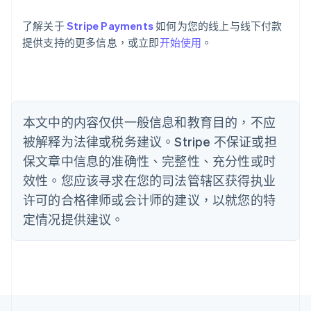
English
巴西
了解关于
Stripe Payments
如何为您的线上与线下付款
Português
English
提供支持的更多信息，或立即
开始使用
。
保加利亚
English
比利时
Nederlands
Français
Deutsch
English
波兰
本文中的内容仅供一般信息和教育目的，不应
English
丹麦
被解释为法律或税务建议。Stripe 不保证或担
English
保文章中信息的准确性、完整性、充分性或时
德国
效性。您应该寻求在您的司法管辖区获得执业
Deutsch
English
法国
许可的合格律师或会计师的建议，以就您的特
Français
English
定情况提供建议。
芬兰
English
Svenska
荷兰
Nederlands
English
加拿大
English
Français
捷克