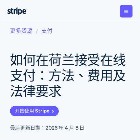
更多资源
支付
按企业阶段
文档
学习
支付
营收
资金管
平台
理
易市
大型企业
Stripe 文档
博客
Payments
Billing
初创企业
API 参考文档
客户案例
如何在荷兰接受在线
在线支付
经常性收入
Global
Conn
库与 SDK
指南
Managed
Metronome
Payouts
Stripe Apps
Payments
按用量计费
平台
支付：方法、费用及
备案商家解决
Subscriptions
向第三
按应用场景
方案
方打款
支持
订阅管理
Payment links
Crypto
法律要求
指南
智能体商务
Invoicing
钱包、
加密货币
获取支持
无代码支付
一次性或定期
稳定币
电子商务
接受线上付款
管理支持方案
Checkout
账单
发行和
嵌入式金融
实施预建结账流程
专业服务
预构建支付界
Tax
发卡基
开始使用 Stripe
财务自动化
构建平台或交易市场
面
销售税和增值
础设施
全球化企业
管理订阅
Elements
税自动化
应用内支付
提供按用量计费
灵活的 UI 组件
Revenue
最后更新日期：2026 年 4 月 8 日
交易市场
发行稳定币支持的支付卡
支付方式
Recognition
公司
资金管理
使用代理预配和管理服务
Access to
会计自动化
平台