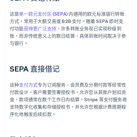
这是
单一欧元支付区 (SEPA)
内通用的欧元标准银行转账
方式，常用于大额交易或 B2B 支付。随着 SEPA 即时支
付功能
获得更广泛支持
，许多转账业务现已实现秒级到
账，而非传统意义上的数日结算，具体到账时间取决于参
与银行。
SEPA 直接借记
这种
支付方式
专为订阅服务、会员费及分期付款等经常性
付款设计。客户需要签署授权书，允许您从其账户划扣资
金，款项通常在数个工作日内结算。Stripe 等支付服务商
支持数字化收集和存储授权书，并允许您根据计费周期程
序化地触发后续扣款。