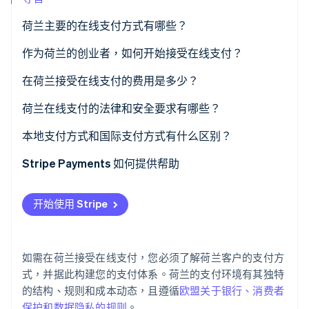
荷兰主要的在线支付方式有哪些？
Stripe Sessions 2026
了解 Stripe 如何为 AI 构建经济基础设施。
iDEAL | Wero
作为荷兰的创业者，如何开始接受在线支付？
立即观看
信用卡与借记卡
选择支付服务商
在荷兰接受在线支付的费用是多少？
SEPA 贷记转账
选择相关的支付方式
荷兰在线支付的法律和安全要求有哪些？
SEPA 直接借记
将支付功能集成到您的网站或平台中
强客户认证 (SCA)
本地支付方式和国际支付方式有什么区别？
数字钱包
测试您的支付流程
消费者与数据保护规则
Stripe Payments 如何提供帮助
先买后付 (BNPL)
上线并监控性能
欺诈预防义务
开始使用 Stripe
如需在荷兰接受在线支付，您必须了解荷兰客户的支付方
式，并据此构建您的支付体系。荷兰的支付环境有其独特
的结构、规则和成本动态，且遵循
欧盟关于银行、消费者
保护和数据隐私的规则
。