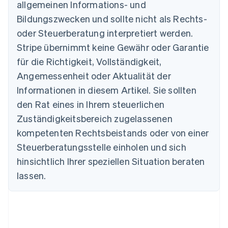
allgemeinen Informations- und
Australien
Bildungszwecken und sollte nicht als Rechts-
English
Belgien
oder Steuerberatung interpretiert werden.
Nederlands
Français
Deutsch
English
Stripe übernimmt keine Gewähr oder Garantie
Brasilien
für die Richtigkeit, Vollständigkeit,
Português
English
Bulgarien
Angemessenheit oder Aktualität der
English
Informationen in diesem Artikel. Sie sollten
Dänemark
English
den Rat eines in Ihrem steuerlichen
Deutschland
Zuständigkeitsbereich zugelassenen
Deutsch
English
Estland
kompetenten Rechtsbeistands oder von einer
English
Steuerberatungsstelle einholen und sich
Festlandchina
hinsichtlich Ihrer speziellen Situation beraten
简体中文
English
Finnland
lassen.
English
Svenska
Frankreich
Français
English
Gibraltar
English