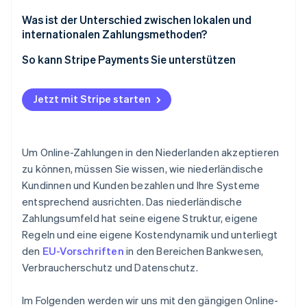
Testen Sie Ihre Zahlungsabläufe
Starke Kundenauthentifizierung (SCA)
Was ist der Unterschied zwischen lokalen und
internationalen Zahlungsmethoden?
Gehen Sie live und überwachen Sie die Leistung
Verbraucher- und Datenschutzvorschriften
So kann Stripe Payments Sie unterstützen
Verpflichtung zur Betrugsprävention
Jetzt mit Stripe starten
Um Online-Zahlungen in den Niederlanden akzeptieren
zu können, müssen Sie wissen, wie niederländische
Kundinnen und Kunden bezahlen und Ihre Systeme
entsprechend ausrichten. Das niederländische
Zahlungsumfeld hat seine eigene Struktur, eigene
Regeln und eine eigene Kostendynamik und unterliegt
den
EU-Vorschriften
in den Bereichen Bankwesen,
Verbraucherschutz und Datenschutz.
Im Folgenden werden wir uns mit den gängigen Online-