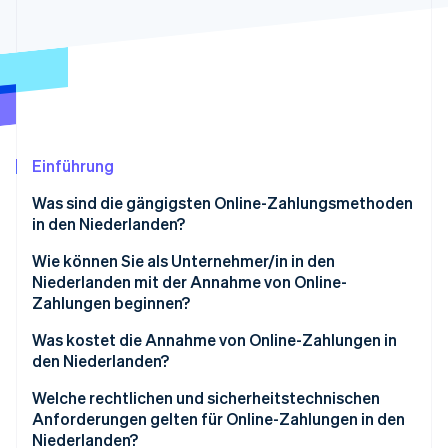
Betrugsprävention
Ecosystem
Atlas
Start-up-Gründung
Partner
Stripe App-Marktplatz
Climate
CO₂-Entnahme
Identity
Online-Identitätsprüfung
Einführung
Was sind die gängigsten Online-Zahlungsmethoden
in den Niederlanden?
iDEAL | Wero
Wie können Sie als Unternehmer/in in den
Stripe-Sessions 2026
Niederlanden mit der Annahme von Online-
Erfahren Sie, wie Stripe Lösungen für die W
Kredit- und Debitkarten
Zahlungen beginnen?
Jetzt ansehen
SEPA-Überweisung
Wählen Sie einen Zahlungsdienstleister
Was kostet die Annahme von Online-Zahlungen in
den Niederlanden?
SEPA-Lastschrift
Wählen Sie die relevanten Zahlungsmethoden aus
Welche rechtlichen und sicherheitstechnischen
Digital Wallets
Integrieren Sie Zahlungsfunktionen in Ihre Website
Anforderungen gelten für Online-Zahlungen in den
oder Plattform
Niederlanden?
Jetzt kaufen, später bezahlen (BNPL)