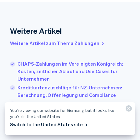
Griechenland
English
Indien
English
Weitere Artikel
Irland
English
Italien
Weitere Artikel zum Thema Zahlungen
Italiano
English
Japan
日本語
English
CHAPS-Zahlungen im Vereinigten Königreich:
Kanada
Kosten, zeitlicher Ablauf und Use Cases für
English
Français
Unternehmen
Kroatien
English
Italiano
Kreditkartenzuschläge für NZ-Unternehmen:
Lettland
Berechnung, Offenlegung und Compliance
English
Sicherheit von Digital Wallets in Australien: So
Liechtenstein
You’re viewing our website for Germany, but it looks like
schützt Tokenisierung Ihre Zahlungen
Deutsch
English
you’re in the United States.
Litauen
Switch to the United States site
English
Luxemburg
Français
Deutsch
English