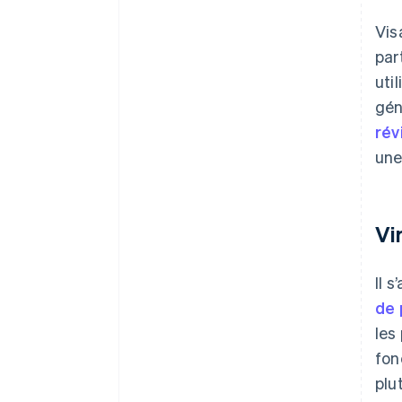
Vis
par
uti
gén
rév
une
Vi
Il 
de 
les
fon
plu