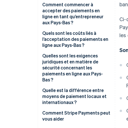
ban
iDEAL | Wero
Comment commencer à
accepter des paiements en
Cartes de crédit et de débit
ligne en tant qu’entrepreneur
Ci-
aux Pays-Bas ?
Virement SEPA
Pay
Sélectionnez un prestataire de
Quels sont les coûts liés à
les
Prélèvements automatiques
paiement :
l’acceptation des paiements en
SEPA
ligne aux Pays-Bas ?
Sélectionnez des moyens de
Som
Wallets
paiement pertinents
Quelles sont les exigences
juridiques et en matière de
Paiement différé (BNPL)
Intégrez les paiements à votre
sécurité concernant les
site web ou plateforme
paiements en ligne aux Pays-
Bas ?
Testez vos tunnels de paiement
SCA
Quelle est la différence entre
Mettez en production et suivez
moyens de paiement locaux et
les performances
Règles de protection des
internationaux ?
consommateurs et des données
Comment Stripe Payments peut
Obligations de prévention de la
vous aider
fraude