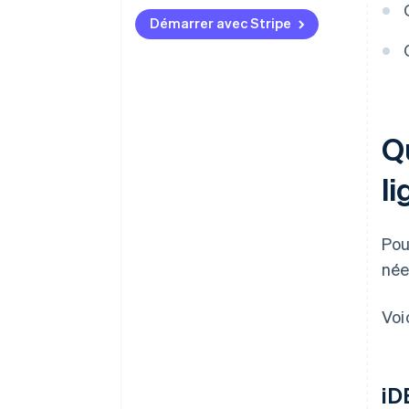
Démarrer avec Stripe
Q
l
Pou
née
Voi
iD