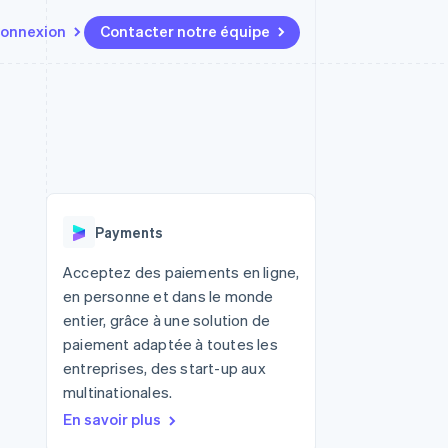
onnexion
Contacter notre équipe
Ressources
Écosystème
Contact
t marketplaces
Plus
Intégrations d'applications
Partenaires
Contacter notre équipe
Product roadmap
elle
Exemples de code
Stripe App Marketplace
Devenir partenaire
Découvrez les prochaines
r les
Blog des développeurs
évolutions
rs
État de l'API
 platforms
Radar
ciers intégrés
Payments
Prévention de la fraude
ratif
es et virtuelles
Atlas
Acceptez des paiements en ligne,
Constitution de start-up
en personne et dans le monde
Climate
entier, grâce à une solution de
Élimination du carbone
paiement adaptée à toutes les
Identity
entreprises, des start-up aux
Vérification de l'identité
multinationales.
En savoir plus