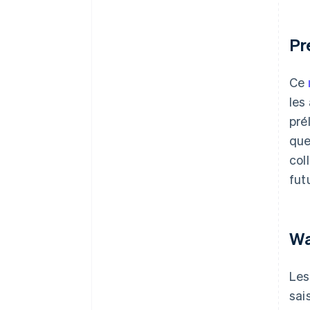
Pr
Ce
les
pré
que
col
fut
Wa
Les
sai