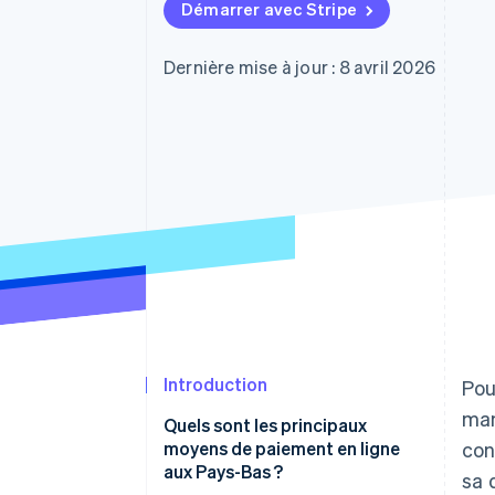
Authorization Boost
Démarrer avec Stripe
Acceptation optimisée
Link
Paiements accélérés
Dernière mise à jour : 8 avril 2026
Financial Connections
Comptes financiers associés
Introduction
Pou
man
Quels sont les principaux
moyens de paiement en ligne
con
aux Pays-Bas ?
sa 