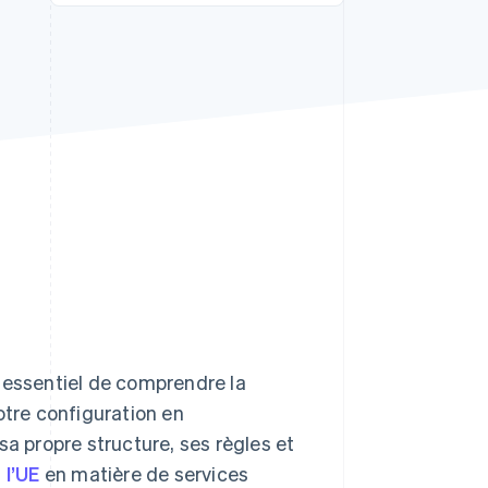
Stripe Sessions 2026
Découvrez comment
Stripe construit
l’infrastructure
économique de l’IA.
Regarder la vidéo
 essentiel de comprendre la
otre configuration en
 propre structure, ses règles et
 l’UE
en matière de services