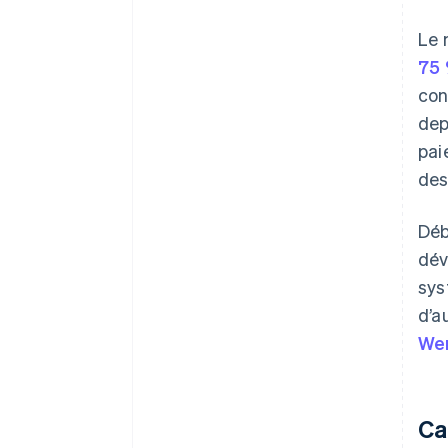
Le 
75 
con
dep
pai
des
Déb
dév
sys
d’a
We
Ca