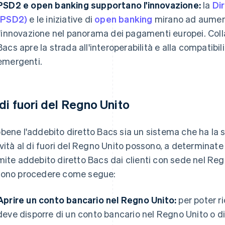
PSD2 e open banking supportano l'innovazione:
la
Di
(PSD2)
e le iniziative di
open banking
mirano ad aument
l'innovazione nel panorama dei pagamenti europei. Coll
Bacs apre la strada all'interoperabilità e alla compatibi
emergenti.
 di fuori del Regno Unito
bene l'addebito diretto Bacs sia un sistema che ha la s
ività al di fuori del Regno Unito possono, a determinat
mite addebito diretto Bacs dai clienti con sede nel Regno
ono procedere come segue:
Aprire un conto bancario nel Regno Unito:
per poter ri
deve disporre di un conto bancario nel Regno Unito o d