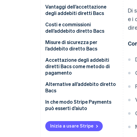
Casi d’uso di esempio
Configurazione di un addebito
Vantaggi dell’accettazione
Di 
diretto Bacs
degli addebiti diretti Bacs
e i
Riscossione dei pagamenti
Aumento dell’efficienza e
Costi e commissioni
dir
riduzione dei costi
dell’addebito diretto Bacs
Elaborazione da parte di Bacs
Migliore esperienza del cliente e
Commissioni per transazione
Misure di sicurezza per
Con
Gestione delle modifiche e degli
maggiore fidelizzazione
l’addebito diretto Bacs
annullamenti
Commissioni per la conversione
Aumento del volume delle
di valuta
Accettazione degli addebiti
Bacs e addebito diretto: Bacs e
transazioni e dei ricavi
diretti Bacs come metodo di
addebito diretto sono la stessa
pagamento
cosa?
Attività fuori dal Regno Unito
Alternative all’addebito diretto
Bacs
Addebiti diretti attraverso altre
In che modo Stripe Payments
reti
può esserti d’aiuto
Metodi di pagamento alternativi
Inizia a usare Stripe
Tecnologie emergenti