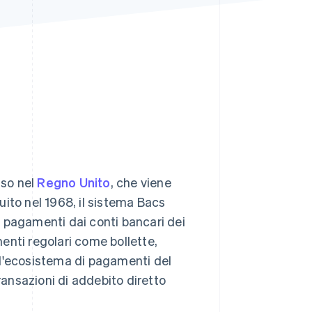
Stripe Sessions 2026
Scopri come Stripe sta
costruendo
l'infrastruttura
economica per l'IA.
Guarda ora
uso nel
Regno Unito
, che viene
ituito nel 1968, il sistema Bacs
 i pagamenti dai conti bancari dei
enti regolari come bollette,
ll'ecosistema di pagamenti del
ransazioni di addebito diretto