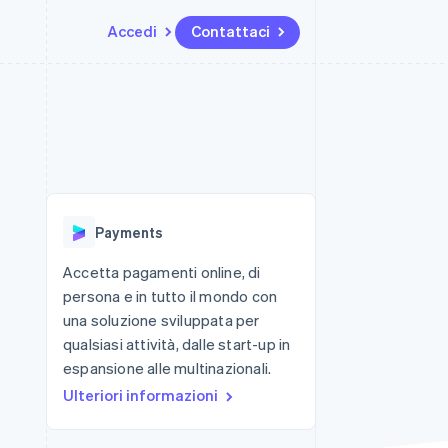
Accedi
Contattaci
Risorse
Ecosistema
Recapiti
me e marketplace
Altro
Integrazioni app
Partner
Contattaci
Product roadmap
ns
Esempi di codice
Stripe App Marketplace
Diventa nostro partner
Scopri cosa ti aspetta
 piattaforme
Blog per sviluppatori
 platforms
ibero
Stato dell'API
Radar
ari integrati
Prevenzione delle frodi
Payments
 fisiche
Atlas
Costituzione di start-up
Accetta pagamenti online, di
persona e in tutto il mondo con
Climate
Rimozione del carbonio
una soluzione sviluppata per
qualsiasi attività, dalle start-up in
Identity
Verifica online dell'identità
espansione alle multinazionali.
Ulteriori informazioni