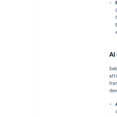
Al
Seb
att
tra
dev