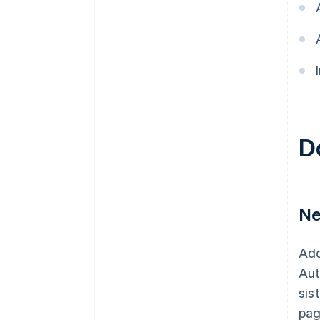
Do
Ne
Add
Aut
sis
pag