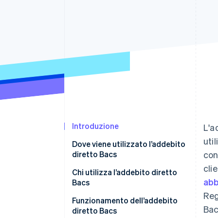
Link
Pagamento accelerato
Financial Connections
Conti finanziari collegati
Introduzione
L'a
uti
Dove viene utilizzato l’addebito
diretto Bacs
con
cli
Nel Regno Unito
Chi utilizza l’addebito diretto
ab
Bacs
Al di fuori del Regno Unito
Reg
Utenti e settori commerciali
Funzionamento dell’addebito
Bac
diretto Bacs