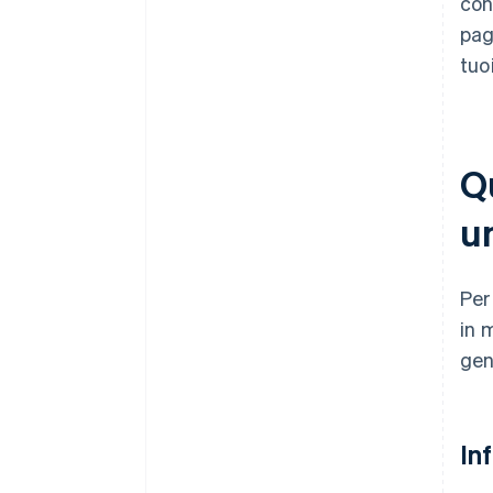
con
pag
tuo
Q
un
Per
in 
gen
In