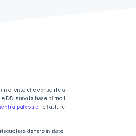
Stripe Sessions 2026
Scopri come Stripe sta
costruendo
l'infrastruttura
economica per l'IA.
Guarda ora
i un cliente che consente a
Le DDI sono la base di molti
nti a palestre
, le fatture
i riscuotere denaro in date