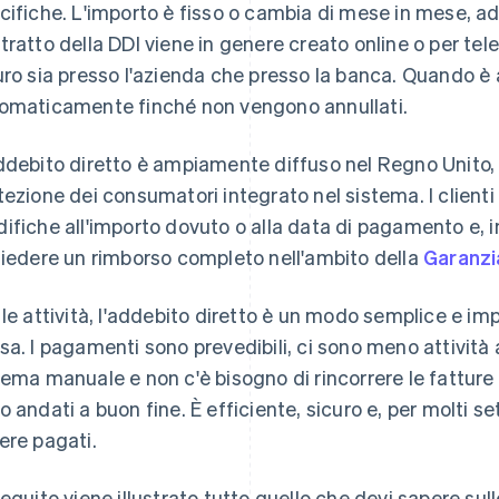
cifiche. L'importo è fisso o cambia di mese in mese, ad
tratto della DDI viene in genere creato online o per te
uro sia presso l'azienda che presso la banca. Quando è
omaticamente finché non vengono annullati.
ddebito diretto è ampiamente diffuso nel Regno Unito, in 
tezione dei consumatori integrato nel sistema. I clienti
ifiche all'importo dovuto o alla data di pagamento e, i
hiedere un rimborso completo nell'ambito della
Garanzi
 le attività, l'addebito diretto è un modo semplice e imp
sa. I pagamenti sono prevedibili, ci sono meno attività
tema manuale e non c'è bisogno di rincorrere le fatture 
o andati a buon fine. È efficiente, sicuro e, per molti se
ere pagati.
seguito viene illustrato tutto quello che devi sapere sull