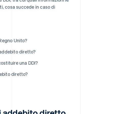
tti, cosa succede in caso di
l Regno Unito?
 addebito diretto?
 costituire una DDI?
ebito diretto?
i addebito diretto