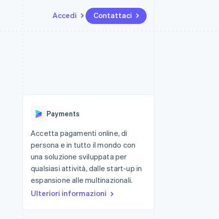
Accedi
Contattaci
Risorse
Ecosistema
Recapiti
me e marketplace
Altro
Integrazioni app
Partner
Contattaci
Product roadmap
ns
Esempi di codice
Stripe App Marketplace
Diventa nostro partner
Scopri cosa ti aspetta
 piattaforme
Blog per sviluppatori
 platforms
ibero
Stato dell'API
Radar
ari integrati
Prevenzione delle frodi
Payments
 fisiche
Atlas
Costituzione di start-up
Accetta pagamenti online, di
persona e in tutto il mondo con
Climate
Rimozione del carbonio
una soluzione sviluppata per
qualsiasi attività, dalle start-up in
Identity
Verifica online dell'identità
espansione alle multinazionali.
Ulteriori informazioni