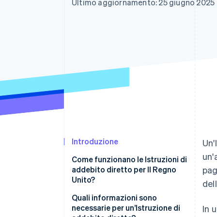
Ultimo aggiornamento: 25 giugno 2025
Link
Pagamento accelerato
Financial Connections
Conti finanziari collegati
Introduzione
Un'
un'
Come funzionano le Istruzioni di
addebito diretto per Il Regno
pag
Unito?
del
Consenso del cliente
Quali informazioni sono
necessarie per un’Istruzione di
In 
Quali sono le tutele dei