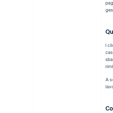
pag
ges
Qu
I c
cas
sba
rim
A s
lav
Co