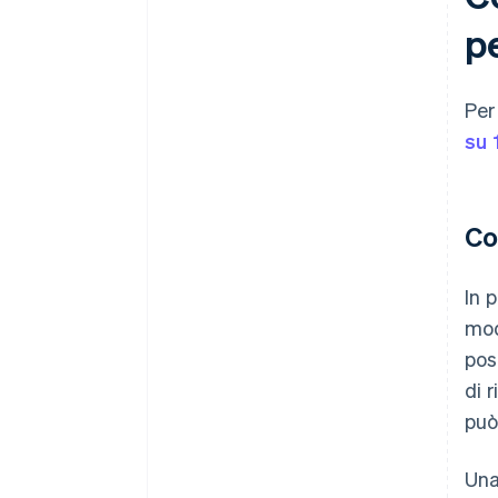
p
Per
su 
Co
In 
mod
pos
di 
può
Una 