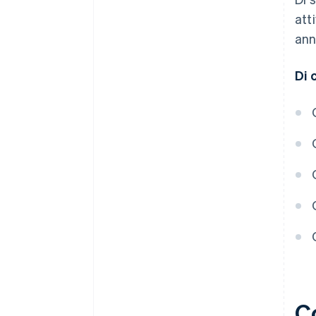
att
ann
Di 
C