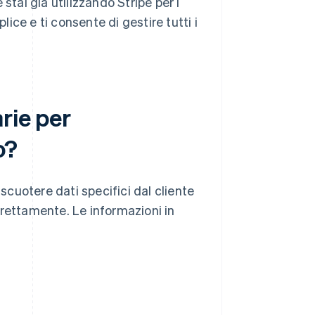
stai già utilizzando Stripe per i
ce e ti consente di gestire tutti i
rie per
o?
iscuotere dati specifici dal cliente
rrettamente. Le informazioni in