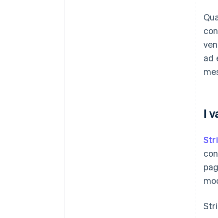
Qua
con
ven
ad 
mes
I 
Str
con
pag
mod
Str