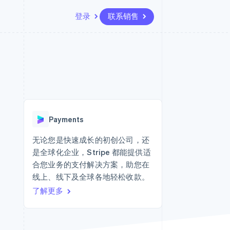
登录
联系销售
资源
生态系统
联系
场
更多
应用集成
合作伙伴
联系销售
Product roadmap
代码示例
Stripe App Marketplace
成为合作伙伴
了解未来规划
开发者博客
API 状态
Radar
欺诈防范
Payments
Atlas
初创企业注册
无论您是快速成长的初创公司，还
是全球化企业，Stripe 都能提供适
Climate
碳移除
合您业务的支付解决方案，助您在
线上、线下及全球各地轻松收款。
了解更多