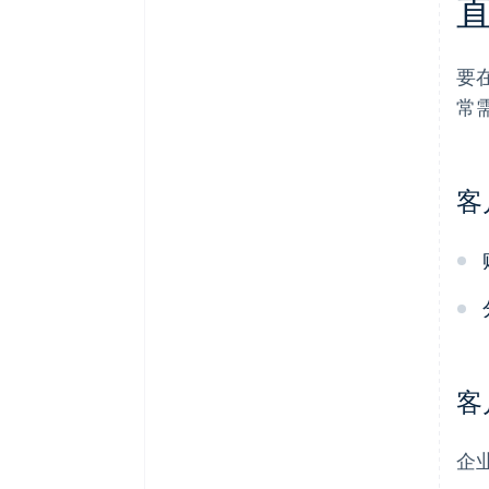
要
常
客
客
企