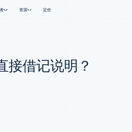
者
资源
定价
景
指南
按行业
公司
资金管理
平台和交易市
商务
持
接受线上付款
AI 企业
产品路线图
Global Payouts
Connect
币
持方案
实施预置结账流程
创作者经济
Sessions 年度大会
向第三方打款
平台支付
务
务
构建平台或交易市场
游戏
招聘
Crypto
直接借记说明？
金融
管理订阅
酒店、旅游与休闲
资讯中心
钱包、稳定币发行和发卡基础设
动化
提供按用量计费
保险
Stripe Press
施
企业
发行稳定币支持的支付卡
媒体与娱乐
支付
通过智能体配置和管理服务
非营利组织
场
专业服务
理
公共部门
零售
化
on