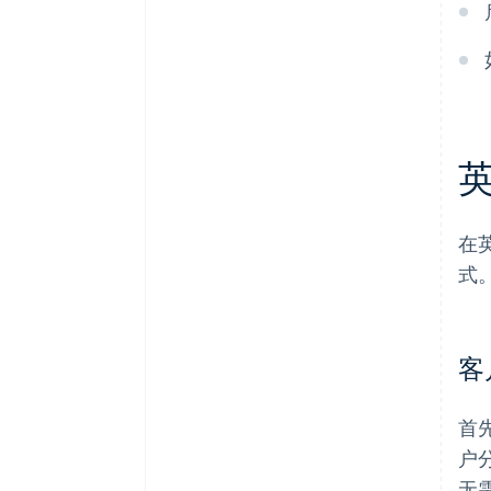
在
式
客
首
户
无