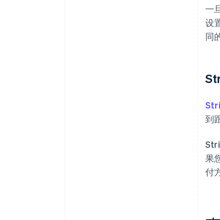
一
设
同
S
Str
到
S
果
付