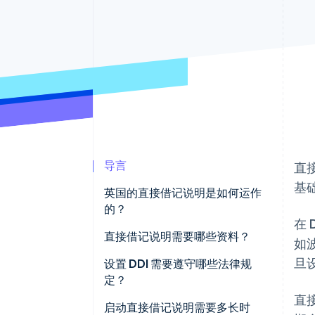
导言
直
基
英国的直接借记说明是如何运作
的？
在
客户许可
直接借记说明需要哪些资料？
如
旦
有哪些消费者保护措施？
客户的银行账户信息
设置 DDI 需要遵守哪些法律规
定？
如何收取支付款项
客户名称
直
获得明确同意
启动直接借记说明需要多长时