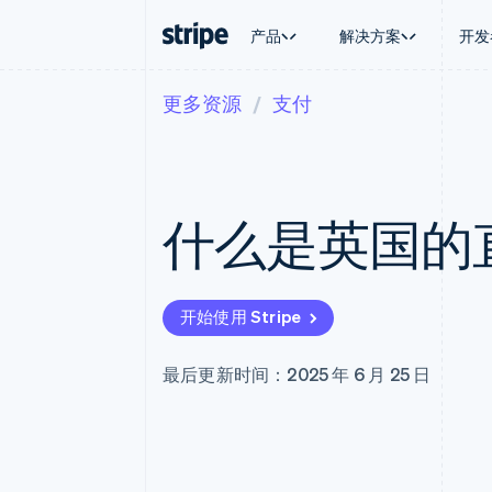
产品
解决方案
开发
更多资源
支付
按企业阶段
文档
学习
按应用场
支持
支付
营收
大型企业
Stripe 文档
博客
智能体
获取支
Payments
Billing
初创企业
API 参考文档
客户案例
加密货
托管支
在线支付
经常性收入
库与 SDK
指南
电子商
专业服
Payment links
Metronome
Stripe Apps
什么是英国的
嵌入式
无代码支付
按用量计费
财务自
Checkout
Subscriptions
全球化
预构建支付界面
订阅管理
应用内
Elements
Invoicing
交易市
灵活的 UI 组件
一次性或定期账单
开始使用 Stripe
资金管
Payment methods
Tax
平台
接入 125+ 种支付方式
销售税和增值税自动
SaaS
Terminal
Revenue Recogniti
最后更新时间：2025 年 6 月 25 日
线下支付
会计自动化
Authorization Boost
Stripe Sigma
支付成功率优化
自定义报告
Link
Data Pipeline
加速结账
数据同步