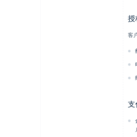
授
客
支