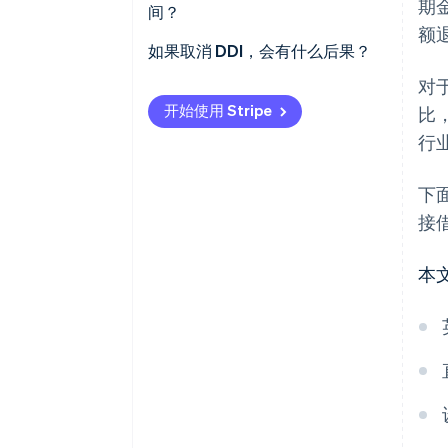
Stripe 如何提供帮助
授权
期
间？
提前通知客户
额
支付详情
初始设置
如果取消 DDI，会有什么后果？
遵从直接借记保证
服务用户编号（SUN）
对
何时可以开始支付
如何取消 DDI
保持准确、安全的记录
开始使用 Stripe
比
保证声明
延迟和异常
取消后会有什么后果
行
正确使用 Bacs 系统
Stripe 如何促进直接借记
商家如何处理已取消的 DDI
Stripe 如何帮助企业满足这些要
下
求
Stripe 如何处理已取消的 DDI
接
本