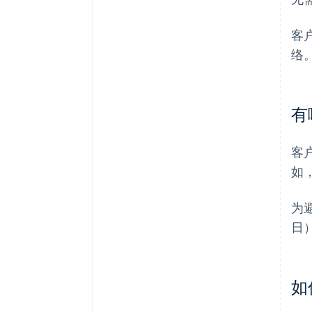
客
络
有
客
如
为
日
如