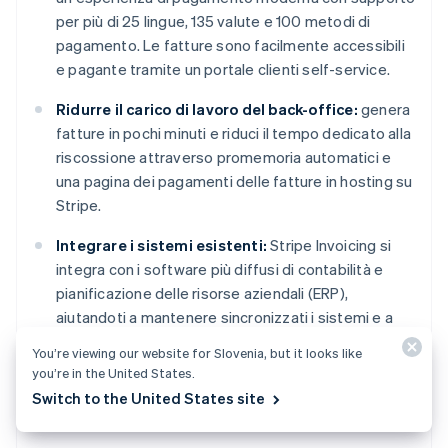
per più di 25 lingue, 135 valute e 100 metodi di
pagamento. Le fatture sono facilmente accessibili
e pagante tramite un portale clienti self-service.
Ridurre il carico di lavoro del back-office:
genera
fatture in pochi minuti e riduci il tempo dedicato alla
riscossione attraverso promemoria automatici e
una pagina dei pagamenti delle fatture in hosting su
Stripe.
Integrare i sistemi esistenti:
Stripe Invoicing si
integra con i software più diffusi di contabilità e
pianificazione delle risorse aziendali (ERP),
aiutandoti a mantenere sincronizzati i sistemi e a
ridurre l'inserimento manuale dei dati.
You’re viewing our website for Slovenia, but it looks like
you’re in the United States.
Scopri di più come
Stripe può semplificare il processo
Switch to the United States site
di contabilità dei clienti, oppure
inizia
oggi stesso.