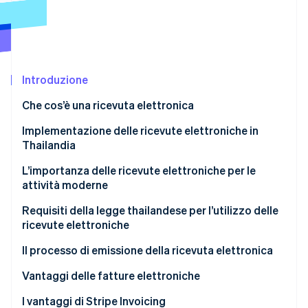
Scopri cosa ti aspetta
Radar
Ecosistema
Prevenzione delle frodi
Partner
Atlas
Stripe App Marketplace
Costituzione di start-up
Introduzione
Climate
Che cos’è una ricevuta elettronica
Rimozione del carbonio
Implementazione delle ricevute elettroniche in
Identity
Verifica online dell'identità
Thailandia
L’importanza delle ricevute elettroniche per le
attività moderne
Forniscono accuratezza e trasparenza
Requisiti della legge thailandese per l’utilizzo delle
Stripe Sessions 2026
ricevute elettroniche
Sono sicure e difficili da contraffare
Scopri come Stripe sta costruendo l'infrastruttura economi
Guarda ora
Il processo di emissione della ricevuta elettronica
Contribuiscono a rafforzare la credibilità e a
migliorare l’immagine digitale di un’attività
Registrati presso il Dipartimento delle entrate
Vantaggi delle fatture elettroniche
Sostengono la crescita delle attività online
Scegli un fornitore di servizi di ricevute elettroniche
Riducono i costi e aumentano l’efficienza
I vantaggi di Stripe Invoicing