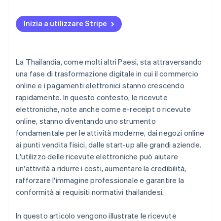
affidabile
Offrono vantaggi in ambito contabile e fiscale
L’automazione consente di risparmiare tempo
Collega i sistemi della tua attività al sistema del
Inizia a utilizzare Stripe
È semplice archiviare, cercare e analizzare i dati
fornitore di servizi per le ricevute elettroniche
I sistemi di ricevute elettroniche possono integrarsi
Emetti una ricevuta elettronica
con altri sistemi dell’attività
La Thailandia, come molti altri Paesi, sta attraversando
Consegna la ricevuta elettronica al cliente
una fase di trasformazione digitale in cui il commercio
Le ricevute elettroniche rispondono alle esigenze
online e i pagamenti elettronici stanno crescendo
Conserva il documento online
dei clienti dell’era digitale
rapidamente. In questo contesto, le ricevute
elettroniche, note anche come e-receipt o ricevute
online, stanno diventando uno strumento
fondamentale per le attività moderne, dai negozi online
ai punti vendita fisici, dalle start-up alle grandi aziende.
L'utilizzo delle ricevute elettroniche può aiutare
un'attività a ridurre i costi, aumentare la credibilità,
rafforzare l'immagine professionale e garantire la
conformità ai requisiti normativi thailandesi.
In questo articolo vengono illustrate le ricevute