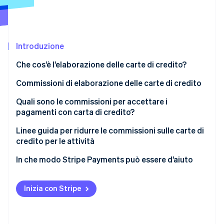
Scopri cosa ti aspetta
Radar
Ecosistema
Prevenzione delle frodi
Introduzione
Partner
Atlas
Stripe App Marketplace
Costituzione di start-up
Che cos’è l’elaborazione delle carte di credito?
Climate
Rimozione del carbonio
Commissioni di elaborazione delle carte di credito
Identity
Quali sono le commissioni per accettare i
Verifica online dell'identità
pagamenti con carta di credito?
Linee guida per ridurre le commissioni sulle carte di
credito per le attività
Esplora le opzioni e negozia
In che modo Stripe Payments può essere d’aiuto
Stripe Sessions 2026
Scopri come Stripe sta costruendo l'infrastruttura economi
Scegli il modello di commissione di servizi
Guarda ora
appropriato
Inizia con Stripe
Riduci il rischio di frode