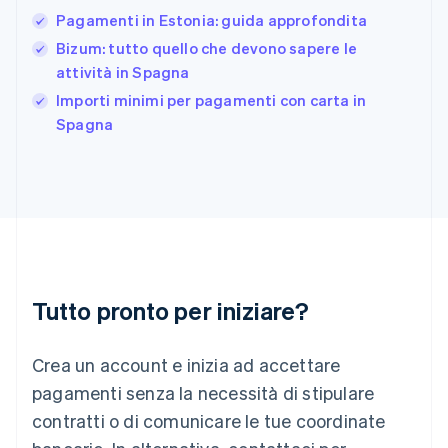
日本語
English
Pagamenti in Estonia: guida approfondita
Gibilterra
Bizum: tutto quello che devono sapere le
English
attività in Spagna
Grecia
English
Importi minimi per pagamenti con carta in
India
Spagna
English
Irlanda
English
Italia
Italiano
English
Lettonia
English
Liechtenstein
Deutsch
English
Tutto pronto per iniziare?
Lituania
English
Crea un account e inizia ad accettare
Lussemburgo
Français
Deutsch
English
pagamenti senza la necessità di stipulare
Malaysia
contratti o di comunicare le tue coordinate
English
简体中文
Malta