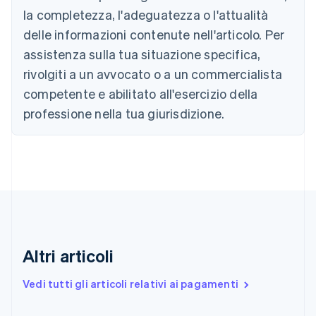
la completezza, l'adeguatezza o l'attualità
English
Canada
delle informazioni contenute nell'articolo. Per
English
Français
assistenza sulla tua situazione specifica,
Cina continentale
简体中文
English
rivolgiti a un avvocato o a un commercialista
Cipro
competente e abilitato all'esercizio della
English
Croazia
professione nella tua giurisdizione.
English
Italiano
Danimarca
English
Emirati Arabi Uniti
English
Estonia
English
Finlandia
English
Svenska
Altri articoli
Francia
Français
English
Vedi tutti gli articoli relativi ai pagamenti
Germania
Deutsch
English
Giappone