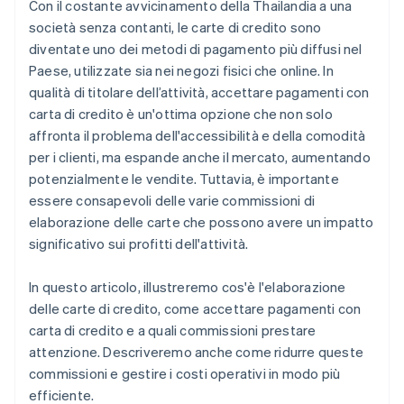
Incoraggia i clienti a utilizzare altri metodi di
Con il costante avvicinamento della Thailandia a una
pagamento
società senza contanti, le carte di credito sono
diventate uno dei metodi di pagamento più diffusi nel
Imposta un importo minimo per la transazione
Paese, utilizzate sia nei negozi fisici che online. In
Configura correttamente il gateway di pagamento
qualità di titolare dell’attività, accettare pagamenti con
carta di credito è un'ottima opzione che non solo
Aggiorna regolarmente dispositivi e software
affronta il problema dell'accessibilità e della comodità
Usa programmi specifici del settore
per i clienti, ma espande anche il mercato, aumentando
potenzialmente le vendite. Tuttavia, è importante
Controlla regolarmente le commissioni
essere consapevoli delle varie commissioni di
elaborazione delle carte che possono avere un impatto
significativo sui profitti dell'attività.
In questo articolo, illustreremo cos'è l'elaborazione
delle carte di credito, come accettare pagamenti con
carta di credito e a quali commissioni prestare
attenzione. Descriveremo anche come ridurre queste
commissioni e gestire i costi operativi in modo più
efficiente.