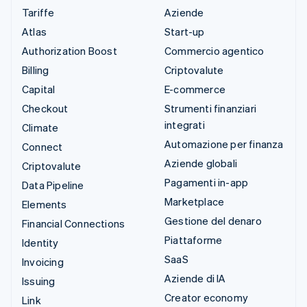
Tariffe
Aziende
Atlas
Start-up
Authorization Boost
Commercio agentico
Billing
Criptovalute
Capital
E-commerce
Checkout
Strumenti finanziari
integrati
Climate
Automazione per finanza
Connect
Aziende globali
Criptovalute
Pagamenti in-app
Data Pipeline
Marketplace
Elements
Gestione del denaro
Financial Connections
Piattaforme
Identity
SaaS
Invoicing
Aziende di IA
Issuing
Creator economy
Link