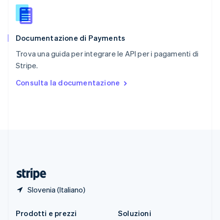
English
简体中文
Slovacchia
English
Documentazione di Payments
Slovenia
English
Italiano
Trova una guida per integrare le API per i pagamenti di
Spagna
Stripe.
Español
English
Stati Uniti
Consulta la documentazione
English
Español
简体中文
Svezia
Svenska
English
Svizzera
Deutsch
Français
Italiano
English
Thailandia
ไทย
English
Ungheria
English
Slovenia (Italiano)
Prodotti e prezzi
Soluzioni