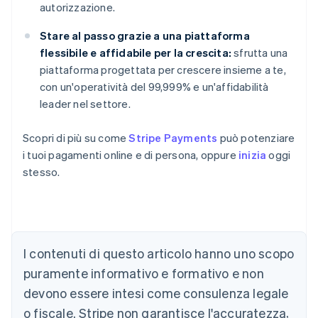
autorizzazione.
Stare al passo grazie a una piattaforma
flessibile e affidabile per la crescita:
sfrutta una
piattaforma progettata per crescere insieme a te,
con un'operatività del 99,999% e un'affidabilità
leader nel settore.
Scopri di più su come
Stripe Payments
può potenziare
i tuoi pagamenti online e di persona, oppure
inizia
oggi
stesso.
Australia
English
Austria
Deutsch
English
I contenuti di questo articolo hanno uno scopo
Belgio
puramente informativo e formativo e non
Nederlands
Français
Deutsch
English
Brasile
devono essere intesi come consulenza legale
Português
English
o fiscale. Stripe non garantisce l'accuratezza,
Bulgaria