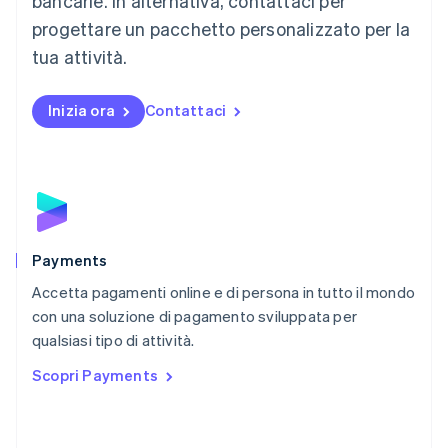
bancarie. In alternativa, contattaci per
English
progettare un pacchetto personalizzato per la
Messico
tua attività.
Español
English
Norvegia
English
Inizia ora
Contattaci
Nuova Zelanda
English
Paesi Bassi
Nederlands
English
Polonia
English
Portogallo
Português
English
Payments
RAS di Hong Kong, Cina
Accetta pagamenti online e di persona in tutto il mondo
English
简体中文
con una soluzione di pagamento sviluppata per
Regno Unito
English
qualsiasi tipo di attività.
Repubblica Ceca
Scopri Payments
English
Romania
English
Singapore