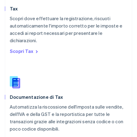
Nederlands
English
Tax
Polonia
English
Scopri dove effettuare la registrazione, riscuoti
Portogallo
automaticamente l'importo corretto per le imposte e
Português
English
accedi ai report necessari per presentare le
RAS di Hong Kong, Cina
dichiarazioni.
English
简体中文
Regno Unito
Scopri Tax
English
Repubblica Ceca
English
Romania
English
Singapore
English
简体中文
Documentazione di Tax
Slovacchia
English
Automatizza la riscossione dell'imposta sulle vendite,
Slovenia
dell'IVA e della GST e la reportistica per tutte le
English
Italiano
transazioni grazie alle integrazioni senza codice o con
Spagna
poco codice disponibili.
Español
English
Stati Uniti