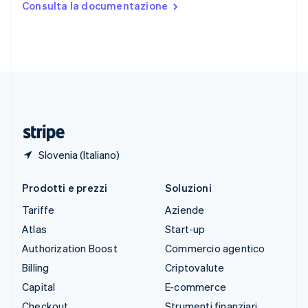
Consulta la documentazione
English
Español
简体中文
Svezia
Svenska
English
Svizzera
Deutsch
Français
Italiano
English
Thailandia
ไทย
English
Ungheria
English
Slovenia (Italiano)
Prodotti e prezzi
Soluzioni
Tariffe
Aziende
Atlas
Start-up
Authorization Boost
Commercio agentico
Billing
Criptovalute
Capital
E-commerce
Checkout
Strumenti finanziari