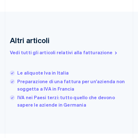
English
Italiano
Danimarca
English
Emirati Arabi Uniti
English
Estonia
Altri articoli
English
Finlandia
Vedi tutti gli articoli relativi alla fatturazione
English
Svenska
Francia
Français
English
Le aliquote Iva in Italia
Germania
Preparazione di una fattura per un'azienda non
Deutsch
English
Giappone
soggetta a IVA in Francia
日本語
English
IVA nei Paesi terzi: tutto quello che devono
Gibilterra
sapere le aziende in Germania
English
Grecia
English
India
English
Irlanda