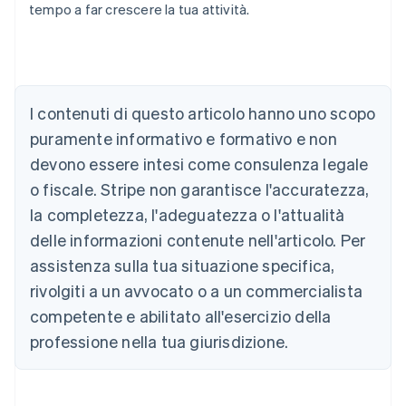
tempo a far crescere la tua attività.
I contenuti di questo articolo hanno uno scopo
Australia
English
puramente informativo e formativo e non
Austria
devono essere intesi come consulenza legale
Deutsch
English
Belgio
o fiscale. Stripe non garantisce l'accuratezza,
Nederlands
Français
Deutsch
English
la completezza, l'adeguatezza o l'attualità
Brasile
delle informazioni contenute nell'articolo. Per
Português
English
Bulgaria
assistenza sulla tua situazione specifica,
English
rivolgiti a un avvocato o a un commercialista
Canada
competente e abilitato all'esercizio della
English
Français
Cina continentale
professione nella tua giurisdizione.
简体中文
English
Cipro
English
Croazia