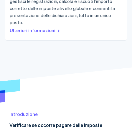
gestisci le registrazioni, calcola e riscuoti l'importo
Scopri cosa ti aspetta
corretto delle imposte a livello globale e consenti la
Radar
Ecosistema
presentazione delle dichiarazioni, tutto in un unico
Prevenzione delle frodi
posto.
Partner
Atlas
Ulteriori informazioni
Stripe App Marketplace
Costituzione di start-up
Climate
Rimozione del carbonio
Identity
Verifica online dell'identità
Stripe Sessions 2026
Scopri come Stripe sta costruendo l'infrastruttura economi
Guarda ora
Introduzione
Verificare se occorre pagare delle imposte