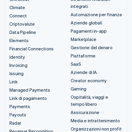
integrati
Climate
Automazione per finanza
Connect
Aziende globali
Criptovalute
Pagamenti in-app
Data Pipeline
Marketplace
Elements
Gestione del denaro
Financial Connections
Piattaforme
Identity
SaaS
Invoicing
Aziende di IA
Issuing
Creator economy
Link
Gaming
Managed Payments
Ospitalità, viaggi e
Link di pagamento
tempo libero
Payments
Assicurazione
Payouts
Media e intrattenimento
Radar
Organizzazioni non profit
Revenue Recognition