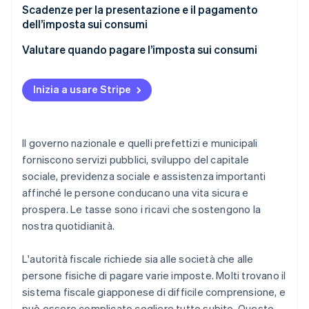
Quando non si è tenuti a presentare una
Scadenze per la presentazione e il pagamento
dichiarazione dell’imposta sui consumi delle società
dell’imposta sui consumi
Quando è necessario presentare una dichiarazione
Data di scadenza del pagamento e periodo
Valutare quando pagare l’imposta sui consumi
dell’imposta sui consumi delle società
d’imposta per le dichiarazioni dei redditi
Disposizioni particolari per i periodi d’imposta
Inizia a usare Stripe
Dichiarazioni intermedie
Il governo nazionale e quelli prefettizi e municipali
forniscono servizi pubblici, sviluppo del capitale
sociale, previdenza sociale e assistenza importanti
affinché le persone conducano una vita sicura e
prospera. Le tasse sono i ricavi che sostengono la
nostra quotidianità.
L'autorità fiscale richiede sia alle società che alle
persone fisiche di pagare varie imposte. Molti trovano il
sistema fiscale giapponese di difficile comprensione, e
può essere complicato cogliere tutto subito. Questo