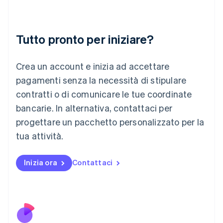
English
Italia
Italiano
English
Tutto pronto per iniziare?
Lettonia
English
Liechtenstein
Crea un account e inizia ad accettare
Deutsch
English
Lituania
pagamenti senza la necessità di stipulare
English
contratti o di comunicare le tue coordinate
Lussemburgo
bancarie. In alternativa, contattaci per
Français
Deutsch
English
progettare un pacchetto personalizzato per la
Malaysia
English
简体中文
tua attività.
Malta
English
Messico
Inizia ora
Contattaci
Español
English
Norvegia
English
Nuova Zelanda
English
Paesi Bassi