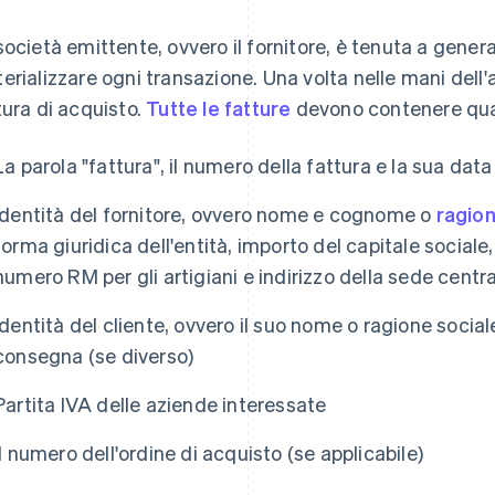
società emittente, ovvero il fornitore, è tenuta a gener
erializzare ogni transazione. Una volta nelle mani dell'
tura di acquisto.
Tutte le fatture
devono contenere qu
La parola "fattura", il numero della fattura e la sua dat
Identità del fornitore, ovvero nome e cognome o
ragion
forma giuridica dell'entità, importo del capitale socia
numero RM per gli artigiani e indirizzo della sede centr
Identità del cliente, ovvero il suo nome o ragione sociale
consegna (se diverso)
Partita IVA delle aziende interessate
Il numero dell'ordine di acquisto (se applicabile)