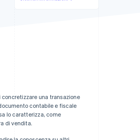
Stripe Sessions 2026
Scopri come Stripe sta
costruendo
l'infrastruttura
economica per l'IA.
Guarda ora
 concretizzare una transazione
 documento contabile e fiscale
osa lo caratterizza, come
ra di vendita.
ndire la conoscenza su altri