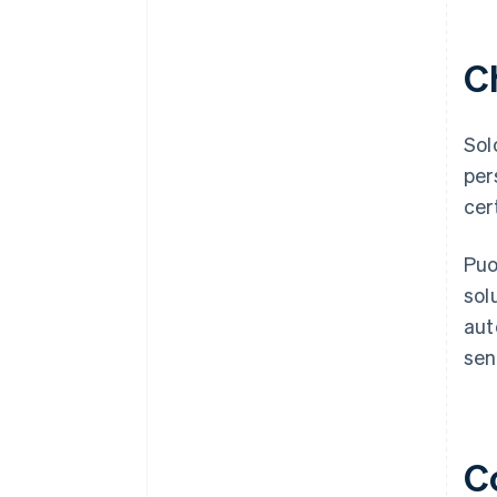
C
Sol
per
cer
Puo
sol
aut
sen
C