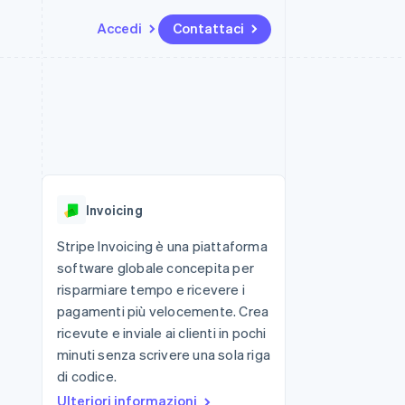
Accedi
Contattaci
Risorse
Ecosistema
Recapiti
me e marketplace
Altro
Integrazioni app
Partner
Contattaci
Product roadmap
ns
Esempi di codice
Stripe App Marketplace
Diventa nostro partner
Scopri cosa ti aspetta
 piattaforme
Blog per sviluppatori
 platforms
ibero
Stato dell'API
Radar
ari integrati
Prevenzione delle frodi
Invoicing
 fisiche
Atlas
Costituzione di start-up
Stripe Invoicing è una piattaforma
software globale concepita per
Climate
Rimozione del carbonio
risparmiare tempo e ricevere i
pagamenti più velocemente. Crea
Identity
Verifica online dell'identità
ricevute e inviale ai clienti in pochi
minuti senza scrivere una sola riga
di codice.
Ulteriori informazioni