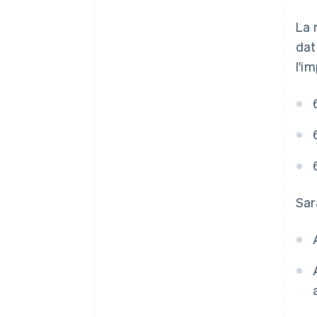
La 
dat
l'i
Sar