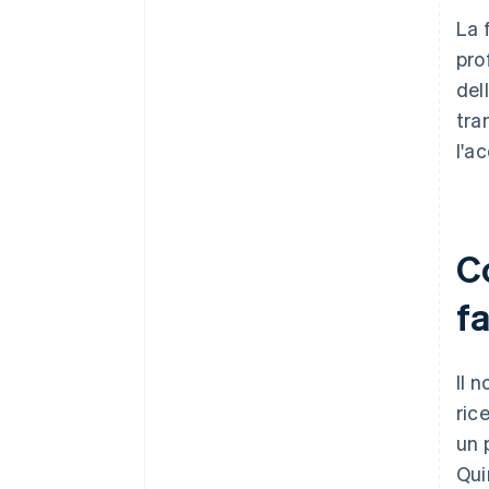
La 
pro
del
tra
l'a
C
fa
Il 
ric
un 
Qui