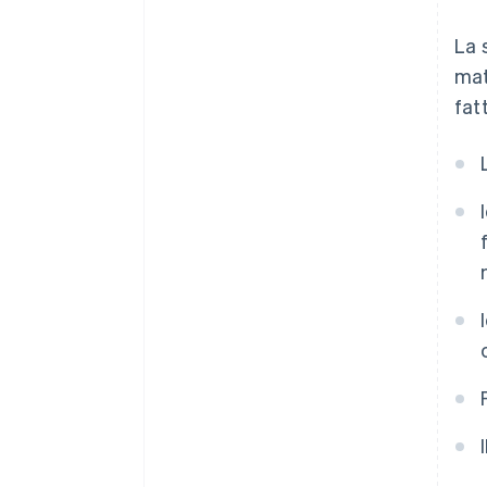
La 
mat
fat