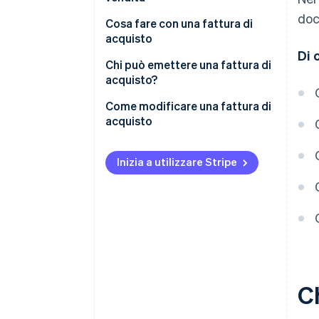
doc
Cosa fare con una fattura di
acquisto
Di 
Registrazione della fattura di
Chi può emettere una fattura di
acquisto
acquisto?
Come modificare una fattura di
acquisto
Inizia a utilizzare Stripe
C