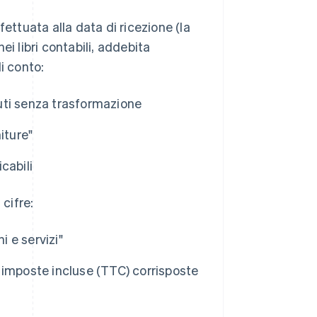
ettuata alla data di ricezione (la
i libri contabili, addebita
i conto:
duti senza trasformazione
iture"
cabili
 cifre:
i e servizi"
le imposte incluse (TTC) corrisposte