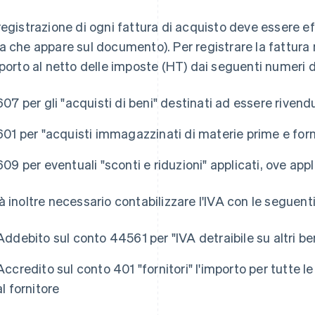
registrazione di ogni fattura di acquisto deve essere eff
a che appare sul documento). Per registrare la fattura ne
mporto al netto delle imposte (HT) dai seguenti numeri d
607 per gli "acquisti di beni" destinati ad essere riven
601 per "acquisti immagazzinati di materie prime e forn
609 per eventuali "sconti e riduzioni" applicati, ove appli
à inoltre necessario contabilizzare l'IVA con le seguenti
Addebito sul conto 44561 per "IVA detraibile su altri ben
Accredito sul conto 401 "fornitori" l'importo per tutte 
al fornitore