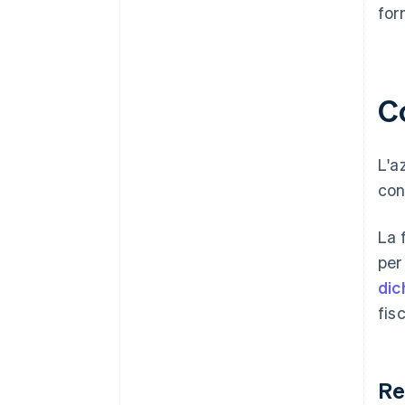
for
C
L'a
con
La 
per
dic
fis
Re