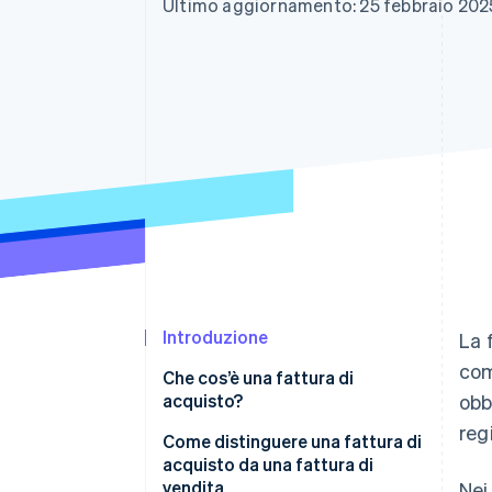
Ultimo aggiornamento: 25 febbraio 202
Link
Pagamento accelerato
Financial Connections
Conti finanziari collegati
Introduzione
La 
com
Che cos’è una fattura di
acquisto?
obb
reg
Come distinguere una fattura di
acquisto da una fattura di
vendita
Nei