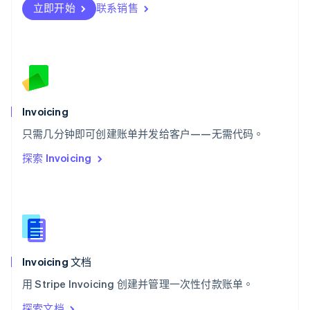
Deutsch
Français
Italiano
English
立即开始
联系销售
塞浦路斯
English
斯洛伐克
English
斯洛文尼亚
English
Italiano
泰国
Invoicing
ไทย
English
希腊
只需几分钟即可创建账单并发给客户——无需代码。
English
探索 Invoicing
西班牙
Español
English
新加坡
English
简体中文
新西兰
English
匈牙利
English
Invoicing 文档
意大利
用 Stripe Invoicing 创建并管理一次性付款账单。
Italiano
English
印度
探索文档