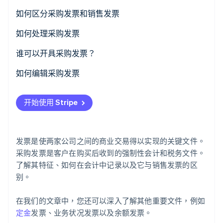
如何区分采购发票和销售发票
Stripe Sessions 2026
如何处理采购发票
了解 Stripe 如何为 AI 构建经济基础设施。
立即观看
采购发票的记录
谁可以开具采购发票？
如何编辑采购发票
开始使用 Stripe
发票是使两家公司之间的商业交易得以实现的关键文件。
采购发票是客户在购买后收到的强制性会计和税务文件。
了解其特征、如何在会计中记录以及它与销售发票的区
别。
在我们的文章中，您还可以深入了解其他重要文件，例如
定金
发票、业务状况发票以及余额发票。