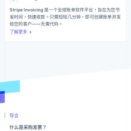
125+
Stripe Sigma
产品路线图
SaaS
自定义报告
Authorization
Sessions 年度大会
Stripe Invoicing 是一个全球账单软件平台，旨在为您节
Boost
Data Pipeline
招聘
省时间，快速收款。只需短短几分钟，即可创建账单并发
支付成功率优
数据同步
资源
新闻编辑室
化
给您的客户——无需代码。
Stripe Press
Link
按行业
应用程序集成
了解更多
加速结账
代码示例
AI 企业
开发者博客
创作者经济
API 状态
联系
游戏
酒店、旅游与休闲
联系销售
更多
保险
成为合作伙伴
Product roadmap
媒体与娱乐
了解未来规划
非营利组织
专业服务
Radar
公共部门
欺诈防范
零售
Atlas
初创企业注册
Climate
生态系统
碳移除
导言
合作伙伴
Stripe App Marketplace
什么是采购发票？