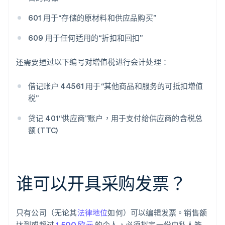
601 用于“存储的原材料和供应品购买”
609 用于任何适用的“折扣和回扣”
还需要通过以下编号对增值税进行会计处理：
借记账户 44561 用于“其他商品和服务的可抵扣增值
税”
贷记 401“供应商”账户，用于支付给供应商的含税总
额 (TTC)
谁可以开具采购发票？
只有公司（无论其
法律地位
如何）可以编辑发票。销售额
达到或超过
1,500 欧元
的个人，必须拟定一份由私人签