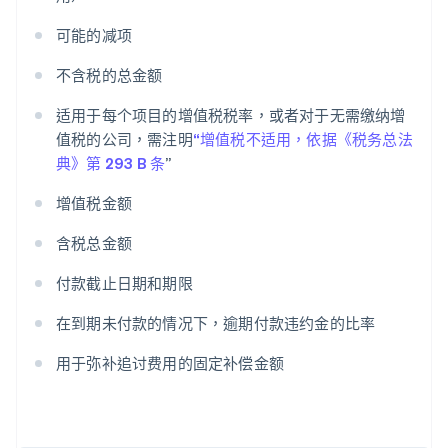
可能的减项
不含税的总金额
阿联酋
适用于每个项目的增值税税率，或者对于无需缴纳增
English
值税的公司，需注明
“增值税不适用，依据《税务总法
爱尔兰
典》第 293 B 条
”
English
爱沙尼亚
增值税金额
English
奥地利
含税总金额
Deutsch
English
澳大利亚
付款截止日期和期限
English
巴西
在到期未付款的情况下，逾期付款违约金的比率
Português
English
保加利亚
用于弥补追讨费用的固定补偿金额
English
比利时
Nederlands
Français
Deutsch
English
波兰