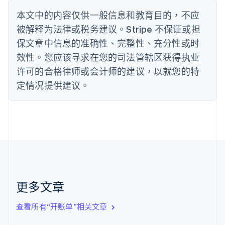
English
丹麦
本文中的内容仅供一般信息和教育目的，不应
English
被解释为法律或税务建议。Stripe 不保证或担
德国
保文章中信息的准确性、完整性、充分性或时
Deutsch
English
法国
效性。您应该寻求在您的司法管辖区获得执业
Français
English
许可的合格律师或会计师的建议，以就您的特
芬兰
定情况提供建议。
English
Svenska
荷兰
Nederlands
English
加拿大
English
Français
捷克
English
克罗地亚
English
Italiano
拉脱维亚
更多文章
English
立陶宛
查看所有“开账单”相关文章
English
列支敦士登