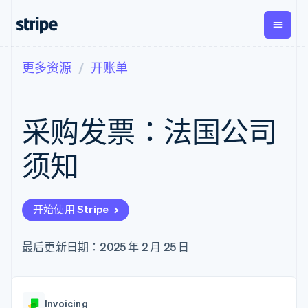
更多资源
开账单
按企业阶段
文档
学习
支付
营收
资金管
平台
理
易市
大型企业
Stripe 文档
博客
Payments
Billing
初创企业
API 参考文档
客户案例
采购发票：法国公司
在线支付
经常性收入
Global
Conn
库与 SDK
指南
Managed
Metronome
Payouts
Stripe Apps
Payments
按用量计费
平台
须知
备案商家解决
Subscriptions
向第三
按应用场景
方案
方打款
支持
订阅管理
Payment links
Crypto
指南
智能体商务
Invoicing
钱包、
加密货币
获取支持
无代码支付
一次性或定期
开始使用 Stripe
稳定币
电子商务
接受线上付款
管理支持方案
Checkout
账单
发行和
嵌入式金融
实施预建结账流程
专业服务
预构建支付界
Tax
发卡基
财务自动化
构建平台或交易市场
最后更新日期：2025 年 2 月 25 日
面
销售税和增值
础设施
全球化企业
管理订阅
Elements
税自动化
应用内支付
提供按用量计费
灵活的 UI 组件
Revenue
交易市场
发行稳定币支持的支付卡
支付方式
Recognition
公司
资金管理
使用代理预配和管理服务
Access to
会计自动化
Invoicing
平台